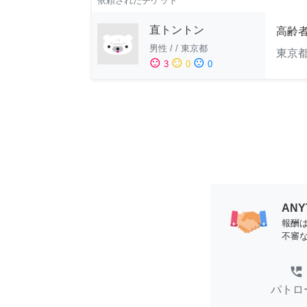
依頼されたチケット
直トントン
高齢
男性
/
/
東京都
東京
sentiment_satisfied
sentiment_neutral
sentiment_dissatisfied
3
0
0
AN
報酬
不審
perm_phone_msg
パトロ