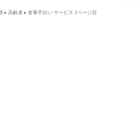
県
▸ 高齢者
▸ 食事手伝い
サービス
1ページ目