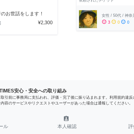
依頼されたチケット
者のお世話をします！
女性
/
50代
/
神奈
sentiment_satisfied
sentiment_neutral
sentiment_dissatisfied
¥2,300
3
0
0
都
YTIMES安心・安全への取り組み
は取引前に事務局に支払われ、評価・完了後に振り込まれます。利用規約違反
な内容のサービスやリクエストやユーザーがあった場合は通報してください。
assignment_ind
ール
本人確認
評