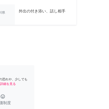
外出の付き添い、話し相手
川県
の恐れや、少しでも
詳細を見る
tag_faces
価制度