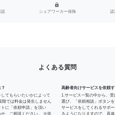
lock
確認
シェアワーカー保険
認
よくある質問
は？
高齢者向けサービスを依頼す
をしてもらいたいかによって
1.サービス一覧の中から、
段階では料金は発生しません
選び、「依頼相談」ボタンを
ットに「依頼申請」を頂い
サービスをしてくれるサポー
せ、ご相談ください。 ※依
るようになりますので、具体