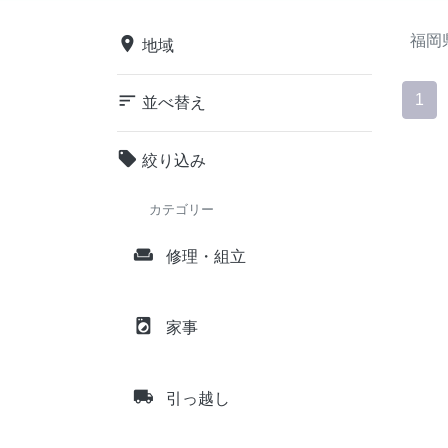
福岡
place
地域
sort
1
並べ替え
local_offer
絞り込み
カテゴリー
weekend
修理・組立
local_laundry_service
家事
local_shipping
引っ越し