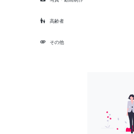
escalator_warning
高齢者
attachment
その他