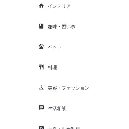
home
インテリア
class
趣味・習い事
pets
ペット
restaurant
料理
checkroom
美容・ファッション
chat
生活相談
camera_alt
写真・動画制作