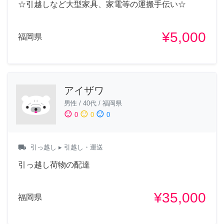
☆引越しなど大型家具、家電等の運搬手伝い☆
¥5,000
福岡県
アイザワ
男性
/
40代
/
福岡県
sentiment_satisfied
sentiment_neutral
sentiment_dissatisfied
0
0
0
local_shipping
引っ越し
▸ 引越し・運送
引っ越し荷物の配達
¥35,000
福岡県