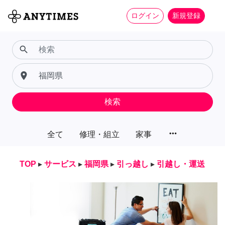
ログイン
新規登録
search
place
検索
more_horiz
全て
修理・組立
家事
TOP
▸
サービス
▸
福岡県
▸
引っ越し
▸
引越し・運送