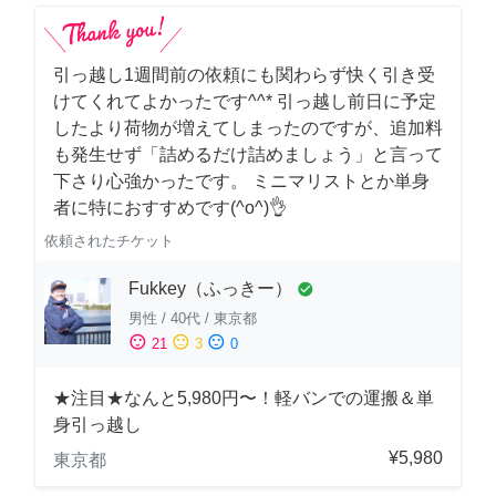
引っ越し1週間前の依頼にも関わらず快く引き受
けてくれてよかったです^^* 引っ越し前日に予定
したより荷物が増えてしまったのですが、追加料
も発生せず「詰めるだけ詰めましょう」と言って
下さり心強かったです。 ミニマリストとか単身
者に特におすすめです(^o^)👌
依頼されたチケット
Fukkey（ふっきー）
check_circle
男性
/
40代
/
東京都
sentiment_satisfied
sentiment_neutral
sentiment_dissatisfied
21
3
0
★注目★なんと5,980円〜！軽バンでの運搬＆単
身引っ越し
¥5,980
東京都