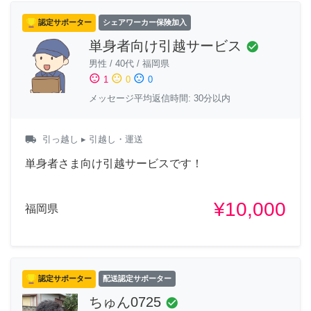
認定サポーター
シェアワーカー保険加入
単身者向け引越サービス
check_circle
男性
/
40代
/
福岡県
sentiment_satisfied
sentiment_neutral
sentiment_dissatisfied
1
0
0
メッセージ平均返信時間: 30分以内
local_shipping
引っ越し
▸ 引越し・運送
単身者さま向け引越サービスです！
¥10,000
福岡県
認定サポーター
配送認定サポーター
ちゅん0725
check_circle