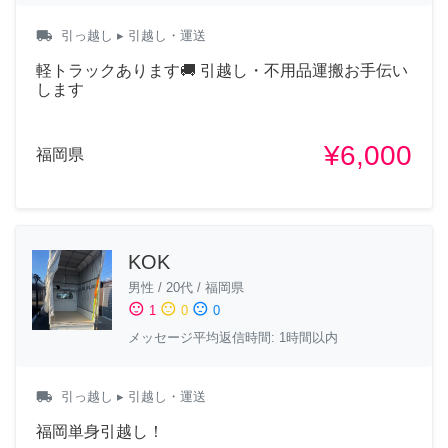
local_shipping
引っ越し
▸ 引越し・運送
軽トラックあります🚚 引越し・不用品運搬お手伝い
します
¥6,000
福岡県
KOK
男性
/
20代
/
福岡県
sentiment_satisfied
sentiment_neutral
sentiment_dissatisfied
1
0
0
メッセージ平均返信時間: 1時間以内
local_shipping
引っ越し
▸ 引越し・運送
福岡単身引越し！