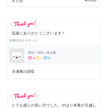
¥6,000
東京都
迅速にありがとうございます！
依頼されたチケット
男性
/
30代
/
東京都
sentiment_satisfied
sentiment_neutral
sentiment_dissatisfied
4
0
0
冷凍庫の回収
とても感じの良い方でした。やはり本業が引越し