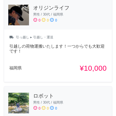
オリジンライフ
男性
/
30代
/
福岡県
sentiment_satisfied
sentiment_neutral
sentiment_dissatisfied
0
0
0
local_shipping
引っ越し
▸ 引越し・運送
引越しの荷物運搬いたします！一つからでも大歓迎
です！
¥10,000
福岡県
ロボット
男性
/
30代
/
福岡県
sentiment_satisfied
sentiment_neutral
sentiment_dissatisfied
0
0
0