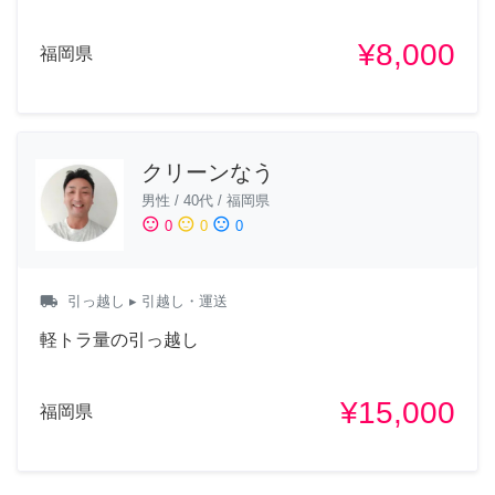
¥8,000
福岡県
クリーンなう
男性
/
40代
/
福岡県
sentiment_satisfied
sentiment_neutral
sentiment_dissatisfied
0
0
0
local_shipping
引っ越し
▸ 引越し・運送
軽トラ量の引っ越し
¥15,000
福岡県