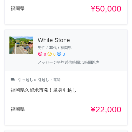
¥50,000
福岡県
White Stone
男性
/
30代
/
福岡県
sentiment_satisfied
sentiment_neutral
sentiment_dissatisfied
0
0
0
メッセージ平均返信時間: 3時間以内
local_shipping
引っ越し
▸ 引越し・運送
福岡県久留米市発！単身引越し
¥22,000
福岡県