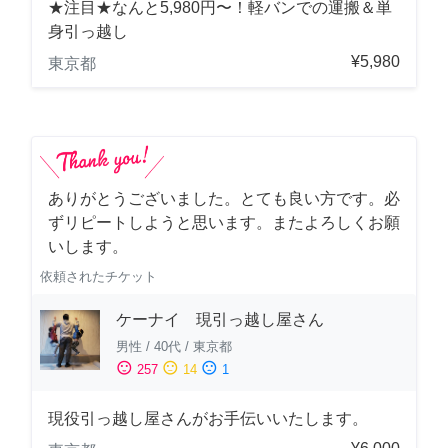
★注目★なんと5,980円〜！軽バンでの運搬＆単
身引っ越し
¥5,980
東京都
ありがとうございました。とても良い方です。必
ずリピートしようと思います。またよろしくお願
いします。
依頼されたチケット
ケーナイ 現引っ越し屋さん
男性
/
40代
/
東京都
sentiment_satisfied
sentiment_neutral
sentiment_dissatisfied
257
14
1
現役引っ越し屋さんがお手伝いいたします。