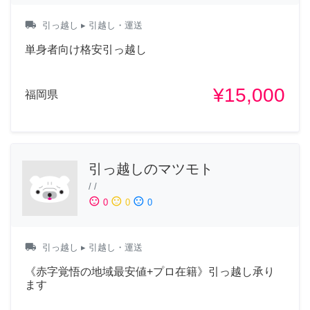
local_shipping
引っ越し
▸ 引越し・運送
単身者向け格安引っ越し
¥15,000
福岡県
引っ越しのマツモト
/
/
sentiment_satisfied
sentiment_neutral
sentiment_dissatisfied
0
0
0
local_shipping
引っ越し
▸ 引越し・運送
《赤字覚悟の地域最安値+プロ在籍》引っ越し承り
ます