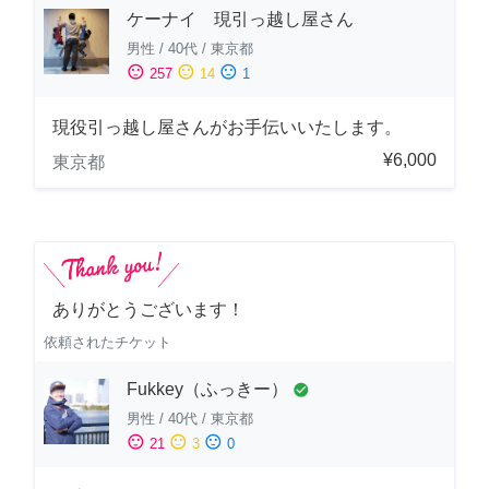
ケーナイ 現引っ越し屋さん
男性
/
40代
/
東京都
sentiment_satisfied
sentiment_neutral
sentiment_dissatisfied
257
14
1
現役引っ越し屋さんがお手伝いいたします。
¥6,000
東京都
ありがとうございます！
依頼されたチケット
Fukkey（ふっきー）
check_circle
男性
/
40代
/
東京都
sentiment_satisfied
sentiment_neutral
sentiment_dissatisfied
21
3
0