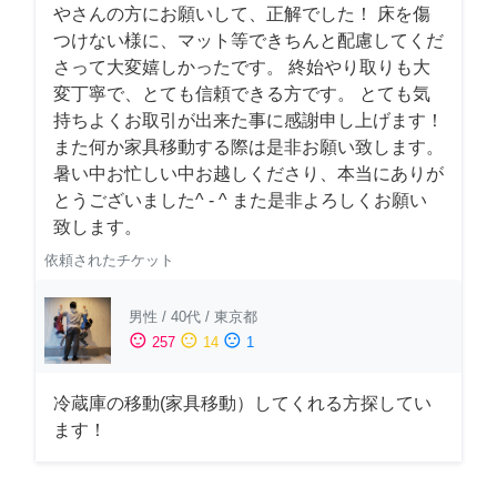
やさんの方にお願いして、正解でした！ 床を傷
つけない様に、マット等できちんと配慮してくだ
さって大変嬉しかったです。 終始やり取りも大
変丁寧で、とても信頼できる方です。 とても気
持ちよくお取引が出来た事に感謝申し上げます！
また何か家具移動する際は是非お願い致します。
暑い中お忙しい中お越しくださり、本当にありが
とうございました^ - ^ また是非よろしくお願い
致します。
依頼されたチケット
男性
/
40代
/
東京都
sentiment_satisfied
sentiment_neutral
sentiment_dissatisfied
257
14
1
冷蔵庫の移動(家具移動）してくれる方探してい
ます！