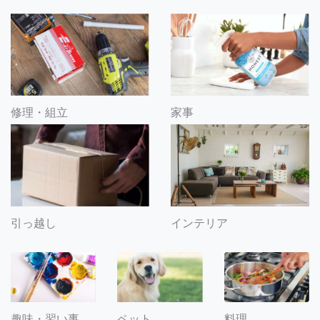
修理・組立
家事
引っ越し
インテリア
趣味・習い事
ペット
料理