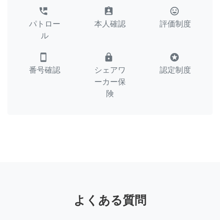
perm_phone_msg
assignment_ind
tag_faces
パトロー
本人確認
評価制度
ル
smartphone
lock
stars
番号確認
シェアワ
認定制度
ーカー保
険
よくある質問