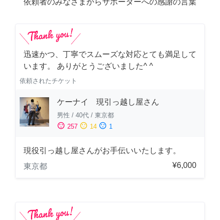
依頼者のみなさまからサポーターへの感謝の言葉
迅速かつ、丁寧でスムーズな対応とても満足して
います。 ありがとうございました^ ^
依頼されたチケット
ケーナイ 現引っ越し屋さん
男性
/
40代
/
東京都
sentiment_satisfied
sentiment_neutral
sentiment_dissatisfied
257
14
1
現役引っ越し屋さんがお手伝いいたします。
¥6,000
東京都