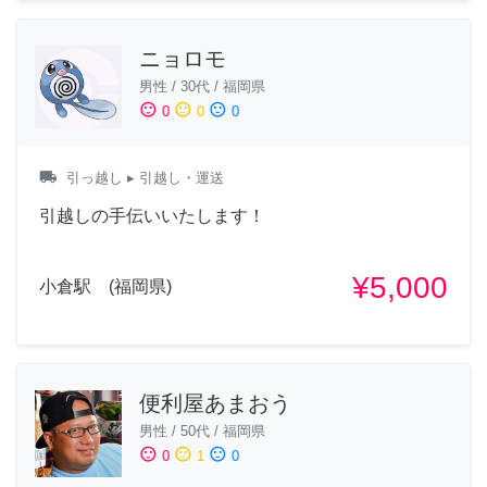
ニョロモ
男性
/
30代
/
福岡県
sentiment_satisfied
sentiment_neutral
sentiment_dissatisfied
0
0
0
local_shipping
引っ越し
▸ 引越し・運送
引越しの手伝いいたします！
¥5,000
小倉駅 (福岡県)
便利屋あまおう
男性
/
50代
/
福岡県
sentiment_satisfied
sentiment_neutral
sentiment_dissatisfied
0
1
0