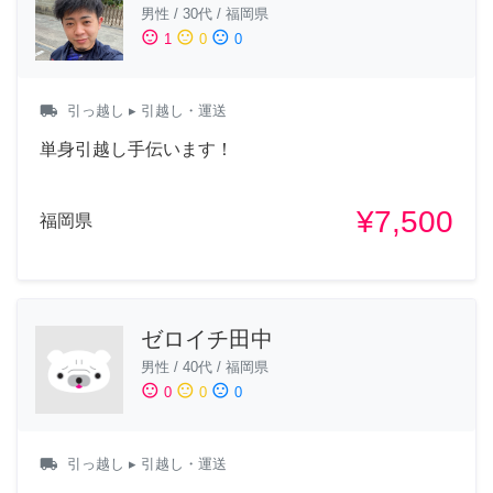
男性
/
30代
/
福岡県
sentiment_satisfied
sentiment_neutral
sentiment_dissatisfied
1
0
0
local_shipping
引っ越し
▸ 引越し・運送
単身引越し手伝います！
¥7,500
福岡県
ゼロイチ田中
男性
/
40代
/
福岡県
sentiment_satisfied
sentiment_neutral
sentiment_dissatisfied
0
0
0
local_shipping
引っ越し
▸ 引越し・運送