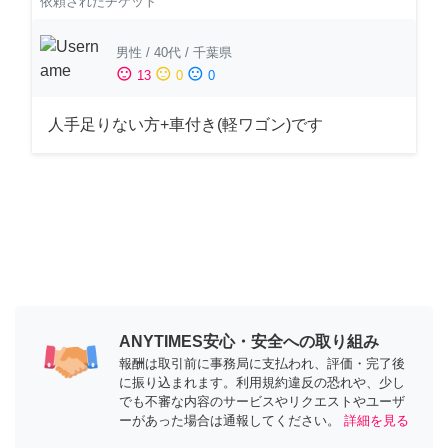
依頼されたチケット
男性
/
40代
/
千葉県
sentiment_satisfied
sentiment_neutral
sentiment_dissatisfied
13
0
0
人手足りない方+車付き(軽ワゴン)です
ANYTIMES安心・安全への取り組み
報酬は取引前に事務局に支払われ、評価・完了後
に振り込まれます。利用規約違反の恐れや、少し
でも不審な内容のサービスやリクエストやユーザ
ーがあった場合は通報してください。
詳細を見る