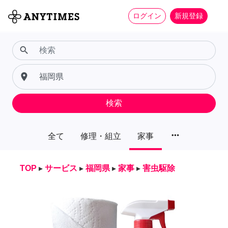
ログイン
新規登録
search
place
検索
more_horiz
全て
修理・組立
家事
TOP
▸
サービス
▸
福岡県
▸
家事
▸
害虫駆除