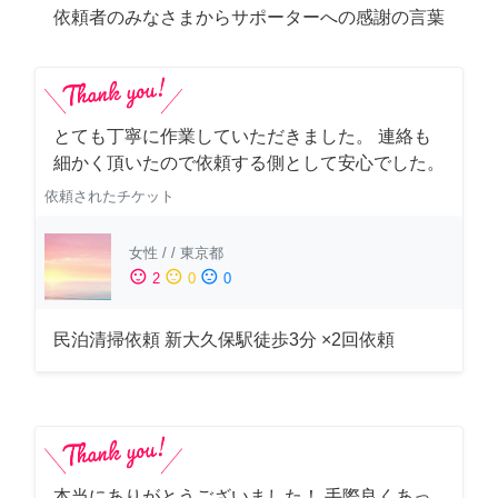
依頼者のみなさまからサポーターへの感謝の言葉
とても丁寧に作業していただきました。 連絡も
細かく頂いたので依頼する側として安心でした。
依頼されたチケット
女性
/
/
東京都
sentiment_satisfied
sentiment_neutral
sentiment_dissatisfied
2
0
0
民泊清掃依頼 新大久保駅徒歩3分 ×2回依頼
本当にありがとうございました！ 手際良くあっ