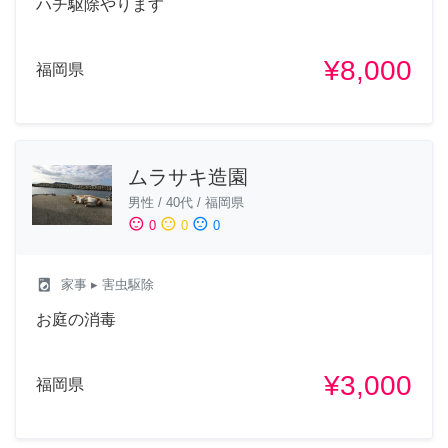
ハチ駆除やります
¥8,000
福岡県
ムラサキ造園
男性
/
40代
/
福岡県
sentiment_satisfied
sentiment_neutral
sentiment_dissatisfied
0
0
0
local_laundry_service
家事
▸ 害虫駆除
お庭の消毒
¥3,000
福岡県