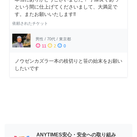
という間に仕上げてくださいまして、大満足で
す。またお願いいたします‼️
依頼されたチケット
男性
/
70代
/
東京都
sentiment_satisfied
sentiment_neutral
sentiment_dissatisfied
11
2
0
ノウゼンカズラ一本の枝切りと笹の始末をお願い
したいです
ANYTIMES安心・安全への取り組み