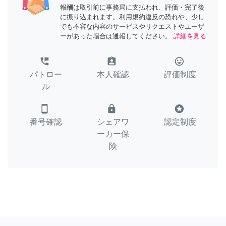
報酬は取引前に事務局に支払われ、評価・完了後
に振り込まれます。利用規約違反の恐れや、少し
でも不審な内容のサービスやリクエストやユーザ
ーがあった場合は通報してください。
詳細を見る
perm_phone_msg
assignment_ind
tag_faces
パトロー
本人確認
評価制度
ル
smartphone
lock
stars
番号確認
シェアワ
認定制度
ーカー保
険