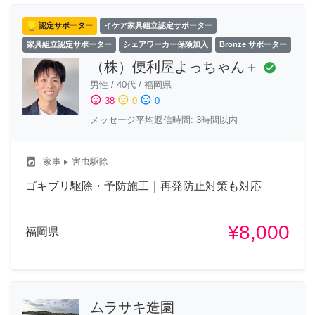
認定サポーター
イケア家具組立認定サポーター
家具組立認定サポーター
シェアワーカー保険加入
Bronze サポーター
（株）便利屋よっちゃん＋
check_circle
男性
/
40代
/
福岡県
sentiment_satisfied
sentiment_neutral
sentiment_dissatisfied
38
0
0
メッセージ平均返信時間: 3時間以内
local_laundry_service
家事
▸ 害虫駆除
ゴキブリ駆除・予防施工｜再発防止対策も対応
¥8,000
福岡県
ムラサキ造園