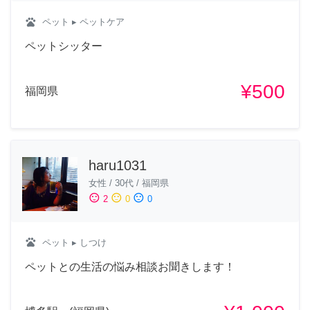
pets
ペット
▸ ペットケア
ペットシッター
¥500
福岡県
haru1031
女性
/
30代
/
福岡県
sentiment_satisfied
sentiment_neutral
sentiment_dissatisfied
2
0
0
pets
ペット
▸ しつけ
ペットとの生活の悩み相談お聞きします！