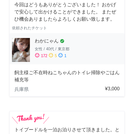
今回はどうもありがとうございました！ おかげ
で安心して出かけることができました。 またぜ
ひ機会ありましたらよろしくお願い致します。
依頼されたチケット
わかにゃん
check_circle
女性
/
40代
/
東京都
sentiment_satisfied
sentiment_neutral
sentiment_dissatisfied
172
5
1
飼主様ご不在時ねこちゃんのトイレ掃除やごはん
補充等
¥3,000
兵庫県
トイプードルを一泊お泊りさせて頂きました。と