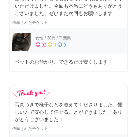
いただけました。今回も本当にどうもありがとう
ございました。ぜひまた次回もお願いします
依頼されたチケット
女性
/
30代
/
千葉県
sentiment_satisfied
sentiment_neutral
sentiment_dissatisfied
32
3
0
ペットのお預かり、できるだけ安くします！
写真つきで様子などを教えてくださりました。優
しい方で安心して任せることができました！あり
がとうございました！
依頼されたチケット