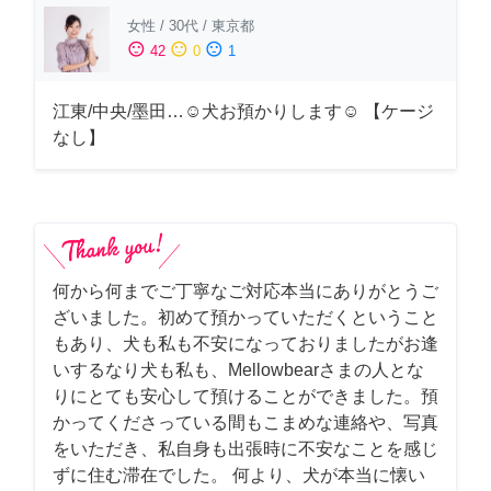
女性
/
30代
/
東京都
sentiment_satisfied
sentiment_neutral
sentiment_dissatisfied
42
0
1
江東/中央/墨田…☺︎犬お預かりします☺︎ 【ケージ
なし】
何から何までご丁寧なご対応本当にありがとうご
ざいました。初めて預かっていただくということ
もあり、犬も私も不安になっておりましたがお逢
いするなり犬も私も、Mellowbearさまの人とな
りにとても安心して預けることができました。預
かってくださっている間もこまめな連絡や、写真
をいただき、私自身も出張時に不安なことを感じ
ずに住む滞在でした。 何より、犬が本当に懐い