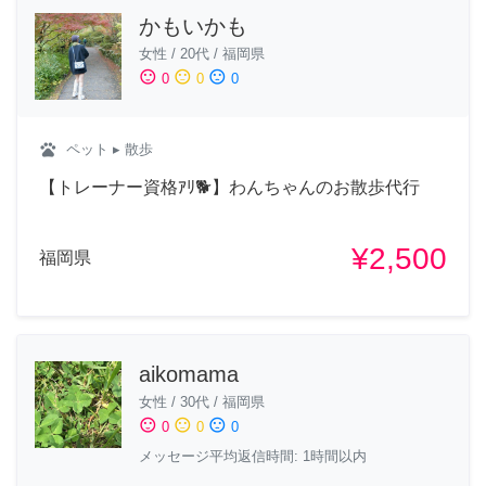
かもいかも
女性
/
20代
/
福岡県
sentiment_satisfied
sentiment_neutral
sentiment_dissatisfied
0
0
0
pets
ペット
▸ 散歩
【トレーナー資格ｱﾘ🐕】わんちゃんのお散歩代行
¥2,500
福岡県
aikomama
女性
/
30代
/
福岡県
sentiment_satisfied
sentiment_neutral
sentiment_dissatisfied
0
0
0
メッセージ平均返信時間: 1時間以内