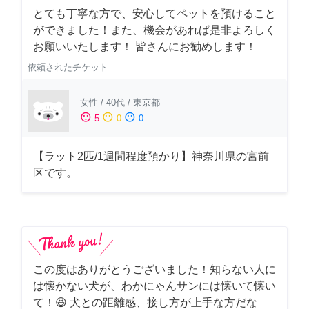
とても丁寧な方で、安心してペットを預けること
ができました！また、機会があれば是非よろしく
お願いいたします！ 皆さんにお勧めします！
依頼されたチケット
女性
/
40代
/
東京都
sentiment_satisfied
sentiment_neutral
sentiment_dissatisfied
5
0
0
【ラット2匹/1週間程度預かり】神奈川県の宮前
区です。
この度はありがとうございました！知らない人に
は懐かない犬が、わかにゃんサンには懐いて懐い
て！😆 犬との距離感、接し方が上手な方だな