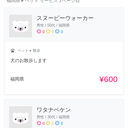
福岡県
▸ ペット
サービス
1ページ目
スヌーピーウォーカー
男性
/
50代
/
福岡県
sentiment_satisfied
sentiment_neutral
sentiment_dissatisfied
0
0
0
pets
ペット
▸ 散歩
犬のお散歩します
¥600
福岡県
ワタナベケン
男性
/
30代
/
福岡県
sentiment_satisfied
sentiment_neutral
sentiment_dissatisfied
0
0
0