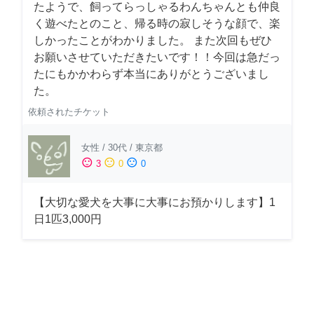
たようで、飼ってらっしゃるわんちゃんとも仲良
く遊べたとのこと、帰る時の寂しそうな顔で、楽
しかったことがわかりました。 また次回もぜひ
お願いさせていただきたいです！！今回は急だっ
たにもかかわらず本当にありがとうございまし
た。
依頼されたチケット
女性
/
30代
/
東京都
sentiment_satisfied
sentiment_neutral
sentiment_dissatisfied
3
0
0
【大切な愛犬を大事に大事にお預かりします】1
日1匹3,000円