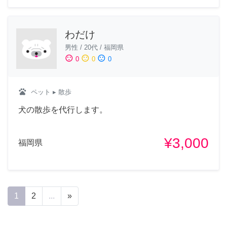
わだけ
男性
/
20代
/
福岡県
sentiment_satisfied
sentiment_neutral
sentiment_dissatisfied
0
0
0
pets
ペット
▸ 散歩
犬の散歩を代行します。
¥3,000
福岡県
1
2
...
»