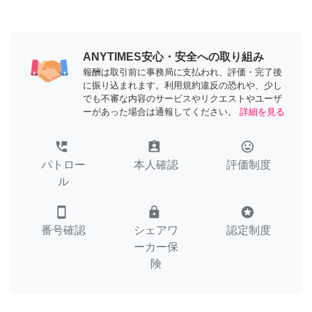
ANYTIMES安心・安全への取り組み
報酬は取引前に事務局に支払われ、評価・完了後
に振り込まれます。利用規約違反の恐れや、少し
でも不審な内容のサービスやリクエストやユーザ
ーがあった場合は通報してください。
詳細を見る
perm_phone_msg
assignment_ind
tag_faces
パトロー
本人確認
評価制度
ル
smartphone
lock
stars
番号確認
シェアワ
認定制度
ーカー保
険