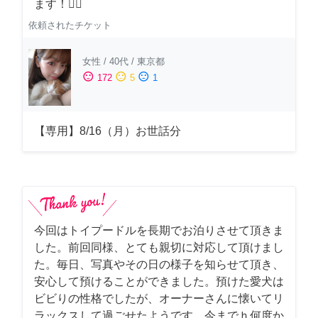
ます！🙇‍♂️
依頼されたチケット
女性
/
40代
/
東京都
sentiment_satisfied
sentiment_neutral
sentiment_dissatisfied
172
5
1
【専用】8/16（月）お世話分
今回はトイプードルを長期でお泊りさせて頂きま
した。前回同様、とても親切に対応して頂けまし
た。毎日、写真やその日の様子を知らせて頂き、
安心して預けることができました。預けた愛犬は
ビビりの性格でしたが、オーナーさんに懐いてリ
ラックスして過ごせたようです。今までｈ何度か