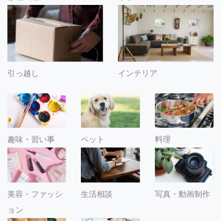
引っ越し
インテリア
趣味・習い事
ペット
料理
美容・ファッシ
生活相談
写真・動画制作
ョン