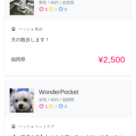
男性
/
40代
/
佐賀県
sentiment_satisfied
sentiment_neutral
sentiment_dissatisfied
0
0
0
pets
ペット
▸ 散歩
犬の散歩します！
¥2,500
福岡県
WonderPocket
女性
/
40代
/
福岡県
sentiment_satisfied
sentiment_neutral
sentiment_dissatisfied
1
0
0
pets
ペット
▸ ペットケア