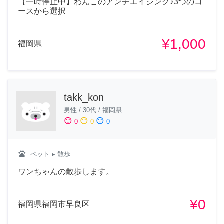
【一時停止中】わんこのアンチエイジング♪3つのコ
ースから選択
¥1,000
福岡県
takk_kon
男性
/
30代
/
福岡県
sentiment_satisfied
sentiment_neutral
sentiment_dissatisfied
0
0
0
pets
ペット
▸ 散歩
ワンちゃんの散歩します。
¥0
福岡県福岡市早良区