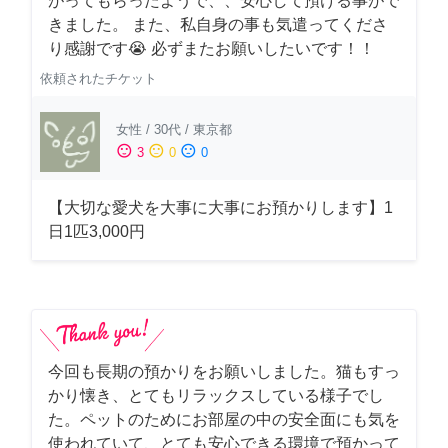
がってもらったようで、、安心して預ける事がで
きました。 また、私自身の事も気遣ってくださ
り感謝です😭 必ずまたお願いしたいです！！
依頼されたチケット
女性
/
30代
/
東京都
sentiment_satisfied
sentiment_neutral
sentiment_dissatisfied
3
0
0
【大切な愛犬を大事に大事にお預かりします】1
日1匹3,000円
今回も長期の預かりをお願いしました。猫もすっ
かり懐き、とてもリラックスしている様子でし
た。ペットのためにお部屋の中の安全面にも気を
使われていて、とても安心できる環境で預かって