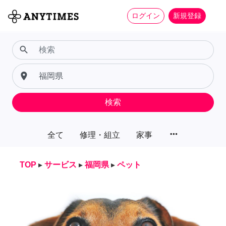
ログイン
新規登録
search
place
検索
more_horiz
全て
修理・組立
家事
TOP
▸
サービス
▸
福岡県
▸
ペット