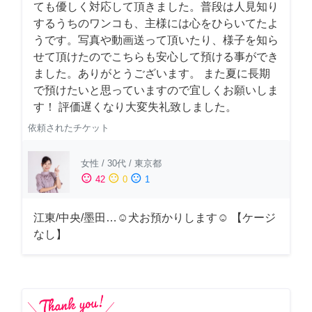
ても優しく対応して頂きました。普段は人見知り
するうちのワンコも、主様には心をひらいてたよ
うです。写真や動画送って頂いたり、様子を知ら
せて頂けたのでこちらも安心して預ける事ができ
ました。ありがとうございます。 また夏に長期
で預けたいと思っていますので宜しくお願いしま
す！ 評価遅くなり大変失礼致しました。
依頼されたチケット
女性
/
30代
/
東京都
sentiment_satisfied
sentiment_neutral
sentiment_dissatisfied
42
0
1
江東/中央/墨田…☺︎犬お預かりします☺︎ 【ケージ
なし】