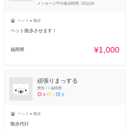
メッセージ平均返信時間: 2日以内
pets
ペット
▸ 散歩
ペット散歩させます！
¥1,000
福岡県
頑張りまっする
男性
/
/
福岡県
sentiment_satisfied
sentiment_neutral
sentiment_dissatisfied
0
0
0
pets
ペット
▸ 散歩
散歩代行