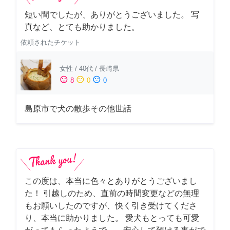
短い間でしたが、ありがとうございました。 写
真など、とても助かりました。
依頼されたチケット
女性
/
40代
/
長崎県
sentiment_satisfied
sentiment_neutral
sentiment_dissatisfied
8
0
0
島原市で犬の散歩その他世話
この度は、本当に色々とありがとうございまし
た！ 引越しのため、直前の時間変更などの無理
もお願いしたのですが、快く引き受けてくださ
り、本当に助かりました。 愛犬もとっても可愛