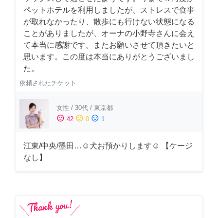
ペットホテルを利用しましたが、ストレスで食事
が取れなかったり、散歩にも行けない状態になる
ことがありましたが、オーナの小野寺さんに会え
て本当に感謝です。またお願いさせて頂きたいと
思います。この度は本当にありがとうございまし
た。
依頼されたチケット
女性
/
30代
/
東京都
sentiment_satisfied
sentiment_neutral
sentiment_dissatisfied
42
0
1
江東/中央/墨田…☺︎犬お預かりします☺︎ 【ケージ
なし】