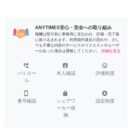
ANYTIMES安心・安全への取り組み
報酬は取引前に事務局に支払われ、評価・完了後
に振り込まれます。利用規約違反の恐れや、少し
でも不審な内容のサービスやリクエストやユーザ
ーがあった場合は通報してください。
詳細を見る
perm_phone_msg
assignment_ind
tag_faces
パトロー
本人確認
評価制度
ル
smartphone
lock
stars
番号確認
シェアワ
認定制度
ーカー保
険