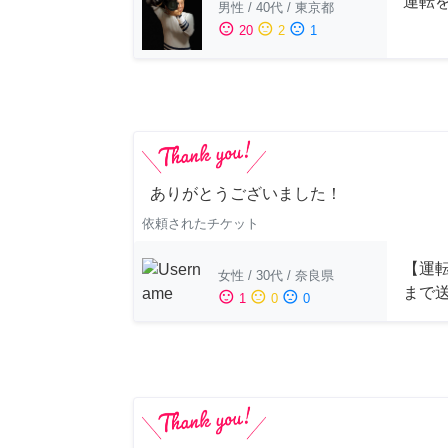
運転
男性
/
40代
/
東京都
sentiment_satisfied
sentiment_neutral
sentiment_dissatisfied
20
2
1
ありがとうございました！
依頼されたチケット
【運
女性
/
30代
/
奈良県
まで
sentiment_satisfied
sentiment_neutral
sentiment_dissatisfied
1
0
0