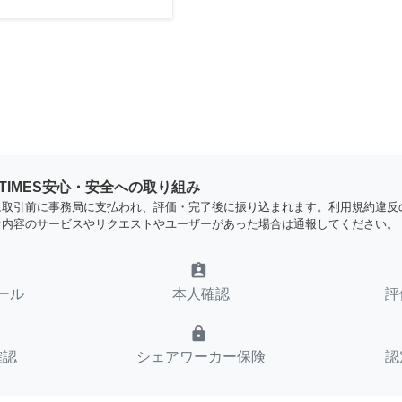
YTIMES安心・安全への取り組み
は取引前に事務局に支払われ、評価・完了後に振り込まれます。利用規約違反
な内容のサービスやリクエストやユーザーがあった場合は通報してください。
assignment_ind
ール
本人確認
評
lock
確認
シェアワーカー保険
認