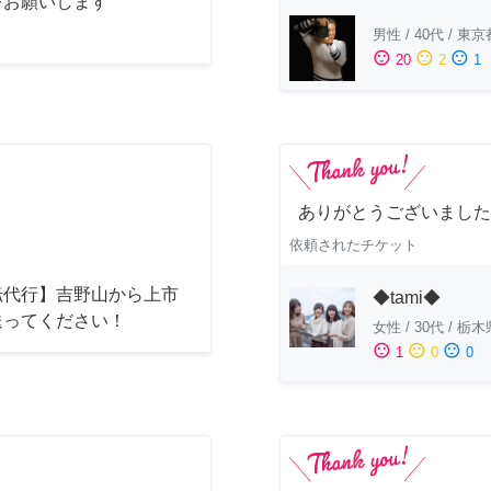
をお願いします
男性
/
40代
/
東京
sentiment_satisfied
sentiment_neutral
sentiment_dissatisfied
20
2
1
ありがとうございました
依頼されたチケット
転代行】吉野山から上市
◆tami◆
送ってください！
女性
/
30代
/
栃木
sentiment_satisfied
sentiment_neutral
sentiment_dissatisfied
1
0
0