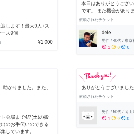
本日はありがとうござい
です。 また機会があり
依頼されたチケット
迎します！最大9人+ス
dele
ース9個
男性
/
40代
/
東京
¥1,000
都
sentiment_satisfied
sentiment_neutral
sentiment_dissatisfied
1
0
0
、助かりました。また、
ありがとうございました
依頼されたチケット
男性
/
50代
/
岡山
ト会場まで4/7(土)の搬
sentiment_satisfied
sentiment_neutral
sentiment_dissatisfied
1
0
0
搬出のお手伝いのできる
募集しています。