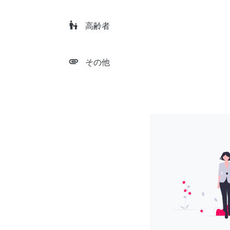
escalator_warning
高齢者
attachment
その他