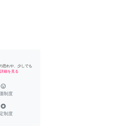
の恐れや、少しでも
詳細を見る
tag_faces
価制度
stars
定制度