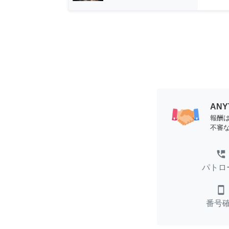
AN
報酬
不審
perm_phone_msg
パトロ
smartphone
番号