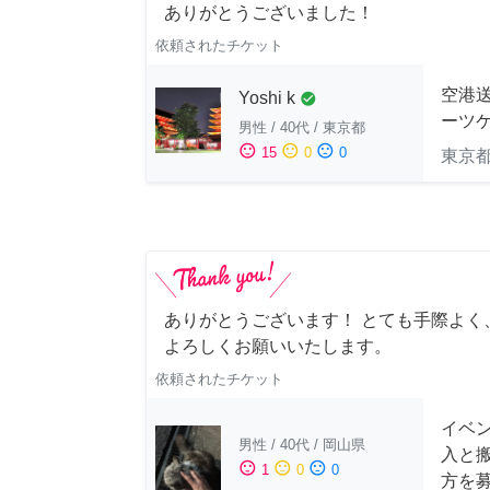
ありがとうございました！
依頼されたチケット
空港送
Yoshi k
check_circle
ーツケ
男性
/
40代
/
東京都
sentiment_satisfied
sentiment_neutral
sentiment_dissatisfied
15
0
0
東京
ありがとうございます！ とても手際よく
よろしくお願いいたします。
依頼されたチケット
イベン
男性
/
40代
/
岡山県
入と
sentiment_satisfied
sentiment_neutral
sentiment_dissatisfied
1
0
0
方を