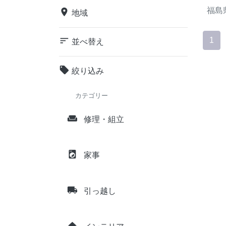
福島
place
地域
sort
1
並べ替え
local_offer
絞り込み
カテゴリー
weekend
修理・組立
local_laundry_service
家事
local_shipping
引っ越し
home