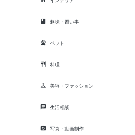
インテリア
class
趣味・習い事
pets
ペット
restaurant
料理
checkroom
美容・ファッション
chat
生活相談
camera_alt
写真・動画制作