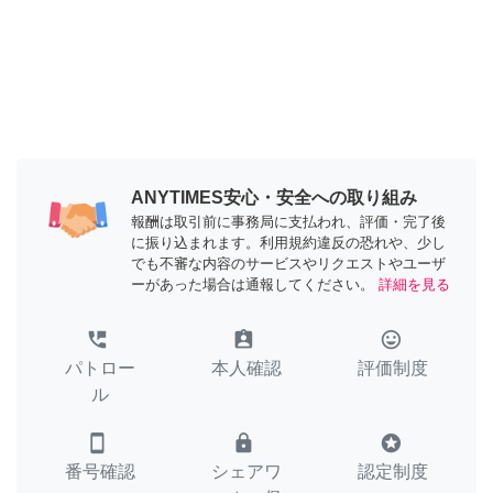
ANYTIMES安心・安全への取り組み
報酬は取引前に事務局に支払われ、評価・完了後
に振り込まれます。利用規約違反の恐れや、少し
でも不審な内容のサービスやリクエストやユーザ
ーがあった場合は通報してください。
詳細を見る
perm_phone_msg
assignment_ind
tag_faces
パトロー
本人確認
評価制度
ル
smartphone
lock
stars
番号確認
シェアワ
認定制度