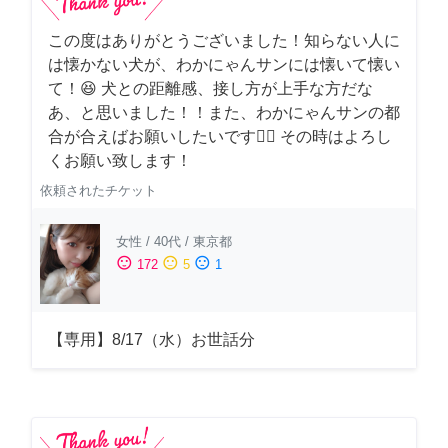
この度はありがとうございました！知らない人に
は懐かない犬が、わかにゃんサンには懐いて懐い
て！😆 犬との距離感、接し方が上手な方だな
あ、と思いました！！また、わかにゃんサンの都
合が合えばお願いしたいです🙇‍♂️ その時はよろし
くお願い致します！
依頼されたチケット
女性
/
40代
/
東京都
sentiment_satisfied
sentiment_neutral
sentiment_dissatisfied
172
5
1
【専用】8/17（水）お世話分