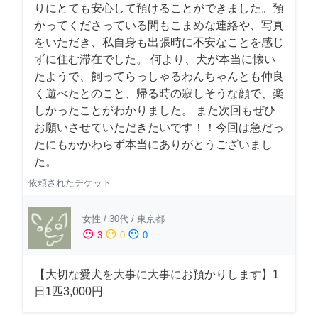
りにとても安心して預けることができました。預
かってくださっている間もこまめな連絡や、写真
をいただき、私自身も出張時に不安なことを感じ
ずに住む滞在でした。 何より、犬が本当に懐い
たようで、飼ってらっしゃるわんちゃんとも仲良
く遊べたとのこと、帰る時の寂しそうな顔で、楽
しかったことがわかりました。 また次回もぜひ
お願いさせていただきたいです！！今回は急だっ
たにもかかわらず本当にありがとうございまし
た。
依頼されたチケット
女性
/
30代
/
東京都
sentiment_satisfied
sentiment_neutral
sentiment_dissatisfied
3
0
0
【大切な愛犬を大事に大事にお預かりします】1
日1匹3,000円