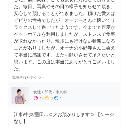
た。毎日、写真やその日の様子を知らせて頂き、
安心して預けることができました。預けた愛犬は
ビビりの性格でしたが、オーナーさんに懐いてリ
ラックスして過ごせたようです。今までｈ何度か
ペットホテルを利用しましたが、ストレスで食事
が取れなかったり、散歩にも行けない状態になる
ことがありましたが、オーナの小野寺さんに会え
て本当に感謝です。またお願いさせて頂きたいと
思います。この度は本当にありがとうございまし
た。
依頼されたチケット
女性
/
30代
/
東京都
sentiment_satisfied
sentiment_neutral
sentiment_dissatisfied
42
0
1
江東/中央/墨田…☺︎犬お預かりします☺︎ 【ケージ
なし】