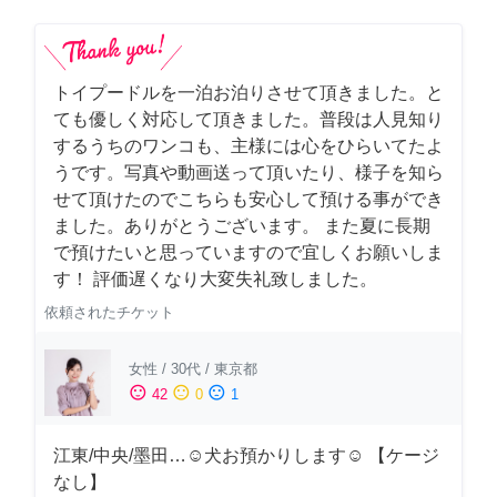
トイプードルを一泊お泊りさせて頂きました。と
ても優しく対応して頂きました。普段は人見知り
するうちのワンコも、主様には心をひらいてたよ
うです。写真や動画送って頂いたり、様子を知ら
せて頂けたのでこちらも安心して預ける事ができ
ました。ありがとうございます。 また夏に長期
で預けたいと思っていますので宜しくお願いしま
す！ 評価遅くなり大変失礼致しました。
依頼されたチケット
女性
/
30代
/
東京都
sentiment_satisfied
sentiment_neutral
sentiment_dissatisfied
42
0
1
江東/中央/墨田…☺︎犬お預かりします☺︎ 【ケージ
なし】