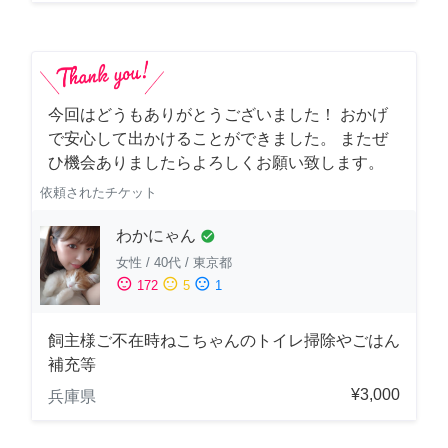
今回はどうもありがとうございました！ おかげ
で安心して出かけることができました。 またぜ
ひ機会ありましたらよろしくお願い致します。
依頼されたチケット
わかにゃん
check_circle
女性
/
40代
/
東京都
sentiment_satisfied
sentiment_neutral
sentiment_dissatisfied
172
5
1
飼主様ご不在時ねこちゃんのトイレ掃除やごはん
補充等
¥3,000
兵庫県