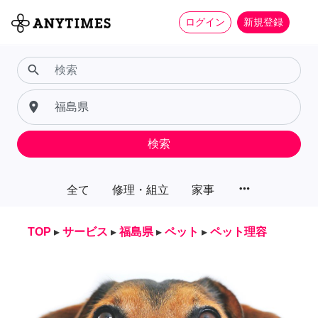
ログイン
新規登録
search
place
検索
more_horiz
全て
修理・組立
家事
TOP
▸
サービス
▸
福島県
▸
ペット
▸
ペット理容