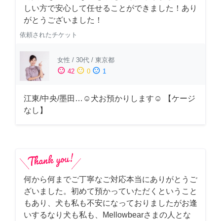
しい方で安心して任せることができました！あり
がとうございました！
依頼されたチケット
女性
/
30代
/
東京都
sentiment_satisfied
sentiment_neutral
sentiment_dissatisfied
42
0
1
江東/中央/墨田…☺︎犬お預かりします☺︎ 【ケージ
なし】
何から何までご丁寧なご対応本当にありがとうご
ざいました。初めて預かっていただくということ
もあり、犬も私も不安になっておりましたがお逢
いするなり犬も私も、Mellowbearさまの人とな