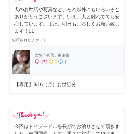
犬のお世話や写真など、それ以外にもいろいろと
ありがとうございます。いま、犬と離れてても安
心しています。また、明日もよろしくお願い致し
ます！🙇‍♂️
依頼されたチケット
女性
/
40代
/
東京都
sentiment_satisfied
sentiment_neutral
sentiment_dissatisfied
172
5
1
【専用】8/16（月）お世話分
今回はトイプードルを長期でお泊りさせて頂きま
した。前回同様、とても親切に対応して頂けまし