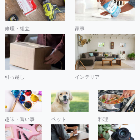
修理・組立
家事
引っ越し
インテリア
趣味・習い事
ペット
料理