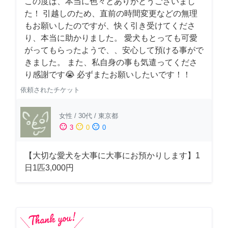
この度は、本当に色々とありがとうございまし
た！ 引越しのため、直前の時間変更などの無理
もお願いしたのですが、快く引き受けてくださ
り、本当に助かりました。 愛犬もとっても可愛
がってもらったようで、、安心して預ける事がで
きました。 また、私自身の事も気遣ってくださ
り感謝です😭 必ずまたお願いしたいです！！
依頼されたチケット
女性
/
30代
/
東京都
sentiment_satisfied
sentiment_neutral
sentiment_dissatisfied
3
0
0
【大切な愛犬を大事に大事にお預かりします】1
日1匹3,000円