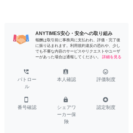
ANYTIMES安心・安全への取り組み
報酬は取引前に事務局に支払われ、評価・完了後
に振り込まれます。利用規約違反の恐れや、少し
でも不審な内容のサービスやリクエストやユーザ
ーがあった場合は通報してください。
詳細を見る
perm_phone_msg
assignment_ind
tag_faces
パトロー
本人確認
評価制度
ル
smartphone
lock
stars
番号確認
シェアワ
認定制度
ーカー保
険