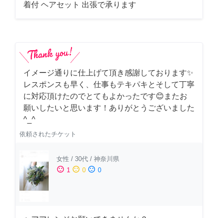
着付 ヘアセット 出張で承ります
イメージ通りに仕上げて頂き感謝しております✨
レスポンスも早く、仕事もテキパキとそして丁寧
に対応頂けたのでとてもよかったです😊またお
願いしたいと思います！ありがとうございました
^_^
依頼されたチケット
女性
/
30代
/
神奈川県
sentiment_satisfied
sentiment_neutral
sentiment_dissatisfied
1
0
0