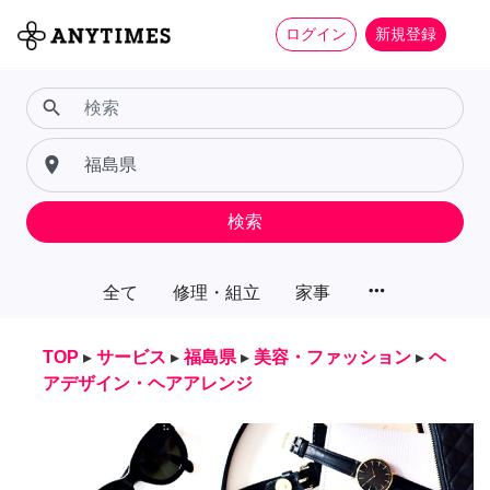
ログイン
新規登録
search
place
検索
more_horiz
全て
修理・組立
家事
TOP
▸
サービス
▸
福島県
▸
美容・ファッション
▸
ヘ
アデザイン・ヘアアレンジ