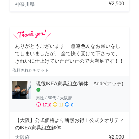
¥2,500
神奈川県
ありがとうございます！ 急遽色んなお願いをし
てしまいましたが、 全て快く受けて下さって、
きれいに仕上げていただいたので大満足です！！
依頼されたチケット
現役IKEA家具組立/解体 Adde(アッデ)
check_circle
男性
/
50代
/
大阪府
sentiment_satisfied
sentiment_neutral
sentiment_dissatisfied
1710
11
0
【大阪】公式価格より断然お得！公式クオリティ
のIKEA家具組立解体
¥2,000
大阪府