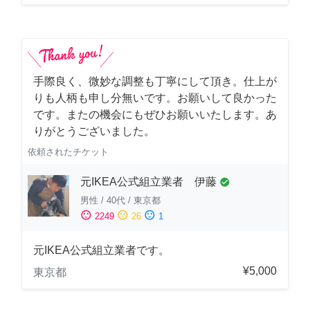
手際良く、微妙な調整も丁寧にして頂き。仕上が
りも人柄も申し分無いです。お願いして良かった
です。またの機会にもぜひお願いいたします。あ
りがとうございました。
依頼されたチケット
元IKEA公式組立業者 伊藤
check_circle
男性
/
40代
/
東京都
sentiment_satisfied
sentiment_neutral
sentiment_dissatisfied
2249
26
1
元IKEA公式組立業者です。
¥5,000
東京都