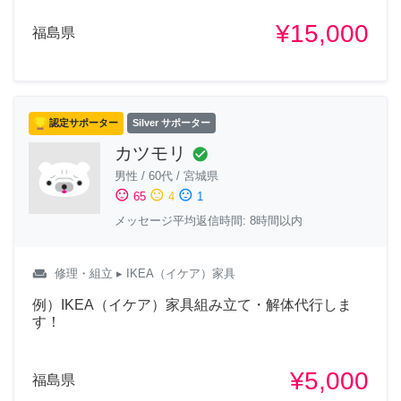
¥15,000
福島県
認定サポーター
Silver サポーター
カツモリ
check_circle
男性
/
60代
/
宮城県
sentiment_satisfied
sentiment_neutral
sentiment_dissatisfied
65
4
1
メッセージ平均返信時間: 8時間以内
weekend
修理・組立
▸ IKEA（イケア）家具
例）IKEA（イケア）家具組み立て・解体代行しま
す！
¥5,000
福島県