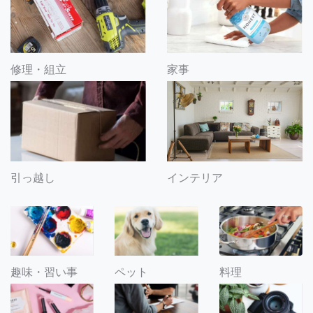
修理・組立
家事
引っ越し
インテリア
趣味・習い事
ペット
料理