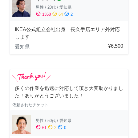
男性
/
20代
/
愛知県
sentiment_satisfied
sentiment_neutral
sentiment_dissatisfied
1358
64
2
IKEA公式組立会社出身 長久手店エリア外対応
します！
¥6,500
愛知県
多くの作業を迅速に対応して頂き大変助かりまし
た！ありがとうございました！
依頼されたチケット
男性
/
50代
/
愛知県
sentiment_satisfied
sentiment_neutral
sentiment_dissatisfied
61
2
0