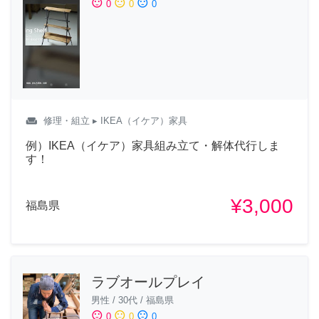
sentiment_satisfied
sentiment_neutral
sentiment_dissatisfied
0
0
0
weekend
修理・組立
▸ IKEA（イケア）家具
例）IKEA（イケア）家具組み立て・解体代行しま
す！
¥3,000
福島県
ラブオールプレイ
男性
/
30代
/
福島県
sentiment_satisfied
sentiment_neutral
sentiment_dissatisfied
0
0
0