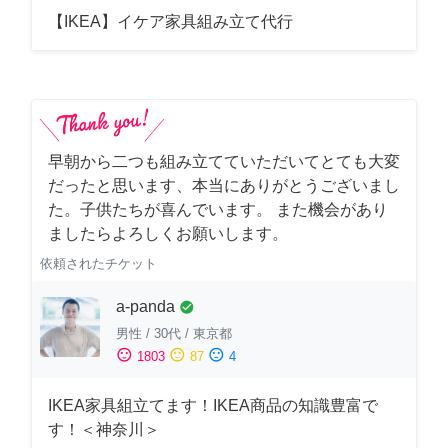
【IKEA】イケア家具組み立て代行
早朝から二つも組み立てていただいてとても大変
だったと思います、本当にありがとうございまし
た。子供たちが喜んでいます。 また機会があり
ましたらよろしくお願いします。
依頼されたチケット
a-panda
check_circle
男性
/
30代
/
東京都
sentiment_satisfied
sentiment_neutral
sentiment_dissatisfied
1803
87
4
IKEA家具組立てます！IKEA商品の知識豊富で
す！＜神奈川＞