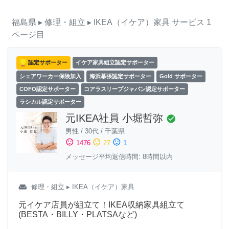
福島県
▸ 修理・組立
▸ IKEA（イケア）家具
サービス
1
ページ目
認定サポーター
イケア家具組立認定サポーター
シェアワーカー保険加入
海浜幕張認定サポーター
Gold サポーター
COFO認定サポーター
コアラスリープジャパン認定サポーター
ラシカル認定サポーター
元IKEA社員 小堀哲弥
check_circle
男性
/
30代
/
千葉県
sentiment_satisfied
sentiment_neutral
sentiment_dissatisfied
1476
27
1
メッセージ平均返信時間: 8時間以内
weekend
修理・組立
▸ IKEA（イケア）家具
元イケア店員が組立て！IKEA収納家具組立て
(BESTA・BILLY・PLATSAなど)