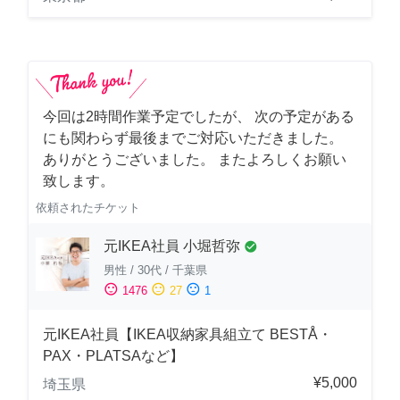
今回は2時間作業予定でしたが、 次の予定がある
にも関わらず最後までご対応いただきました。
ありがとうございました。 またよろしくお願い
致します。
依頼されたチケット
元IKEA社員 小堀哲弥
check_circle
男性
/
30代
/
千葉県
sentiment_satisfied
sentiment_neutral
sentiment_dissatisfied
1476
27
1
元IKEA社員【IKEA収納家具組立て BESTÅ・
PAX・PLATSAなど】
¥5,000
埼玉県