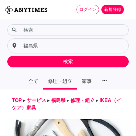
ログイン
新規登録
search
place
検索
more_horiz
全て
修理・組立
家事
TOP
▸
サービス
▸
福島県
▸
修理・組立
▸
IKEA（イ
ケア）家具