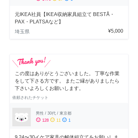
元IKEA社員【IKEA収納家具組立て BESTÅ・
PAX・PLATSAなど】
¥5,000
埼玉県
この度はありがとうございました。 丁寧な作業
をして下さる方です。 またご縁がありましたら
下さいよろしくお願いします。
依頼されたチケット
男性
/
30代
/
東京都
sentiment_satisfied
sentiment_neutral
sentiment_dissatisfied
128
11
1
9.24〜30イケア家具の解体組立てをお願いしま