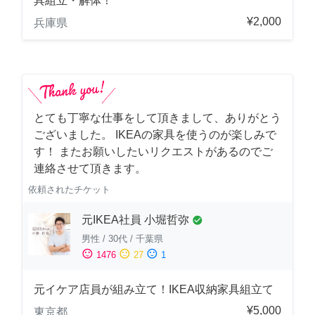
具組立・解体！
¥2,000
兵庫県
とても丁寧な仕事をして頂きまして、ありがとう
ございました。 IKEAの家具を使うのが楽しみで
す！ またお願いしたいリクエストがあるのでご
連絡させて頂きます。
依頼されたチケット
元IKEA社員 小堀哲弥
check_circle
男性
/
30代
/
千葉県
sentiment_satisfied
sentiment_neutral
sentiment_dissatisfied
1476
27
1
元イケア店員が組み立て！IKEA収納家具組立て
¥5,000
東京都