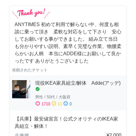
ANYTIMES 初めて利用で解らない中、何度も相
談に乗って頂き 柔軟な対応をして下さり 安心
してお願いする事ができました。 組み立て当日
も分かりやすい説明、素早く完璧な作業、物腰柔
らかいお人柄 本当にADDE様にお願いして良か
ったです ありがとうございました
依頼されたチケット
現役IKEA家具組立/解体 Adde(アッデ)
check_circle
男性
/
50代
/
大阪府
sentiment_satisfied
sentiment_neutral
sentiment_dissatisfied
1710
11
0
【兵庫】最安値宣言！公式クオリティのIKEA家
具組立・解体！
¥2,000
兵庫県