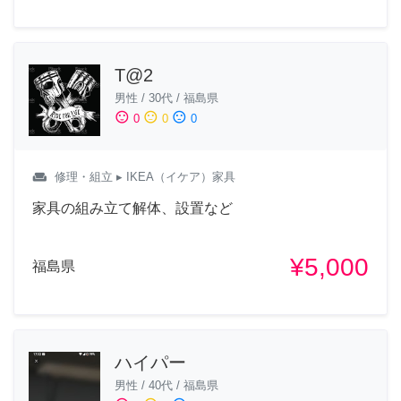
T@2
男性
/
30代
/
福島県
sentiment_satisfied
sentiment_neutral
sentiment_dissatisfied
0
0
0
weekend
修理・組立
▸ IKEA（イケア）家具
家具の組み立て解体、設置など
¥5,000
福島県
ハイパー
男性
/
40代
/
福島県