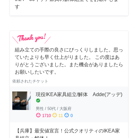
す
組み立ての手際の良さにびっくりしました。思っ
ていたよりも早く仕上がりました。 この度はあ
りがとうございました。また機会がありましたら
お願いしたいです。
依頼されたチケット
現役IKEA家具組立/解体 Adde(アッデ)
check_circle
男性
/
50代
/
大阪府
sentiment_satisfied
sentiment_neutral
sentiment_dissatisfied
1710
11
0
【兵庫】最安値宣言！公式クオリティのIKEA家