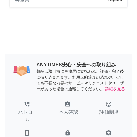
ANYTIMES安心・安全への取り組み
報酬は取引前に事務局に支払われ、評価・完了後
に振り込まれます。利用規約違反の恐れや、少し
でも不審な内容のサービスやリクエストやユーザ
ーがあった場合は通報してください。
詳細を見る
perm_phone_msg
assignment_ind
tag_faces
パトロー
本人確認
評価制度
ル
smartphone
lock
stars