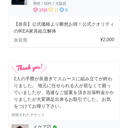
男性
/
50代
/
大阪府
sentiment_satisfied
sentiment_neutral
sentiment_dissatisfied
1710
11
0
【奈良】公式価格より断然お得！公式クオリティ
のIKEA家具組立解体
¥2,000
奈良県
2人の手際が良過ぎてスムースに組み立てが終わ
りました。 地元に任せられる人が居なくて困っ
ていましたが、迅速なご提案を頂き出張料金かか
りましたが大変満足出来るお取引でした。 お気
をつけてお帰り下さい。
依頼されたチケット
イケア巧
check_circle