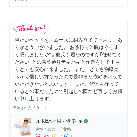
重たいベッドをスムーズに組み立てて下さり、あ
りがとうございました。 お陰様で昨晩はぐっす
り眠れました🌙*.｡ 彼氏も居たのですが｢任せてく
ださい｣との言葉通りテキパキと作業をして下さ
りとても安心出来ました。 また、とても物腰柔
らかく優しい方だったので是非また依頼をさせて
いただきたいと思います。 また、解体も行って
いるとの事だったので引越しの際など宜しくお願
い申し上げます。
依頼されたチケット
元IKEA社員 小堀哲弥
check_circle
男性
/
30代
/
千葉県
sentiment_satisfied
sentiment_neutral
sentiment_dissatisfied
1476
27
1