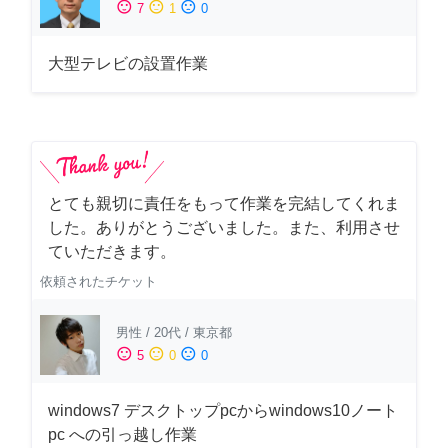
sentiment_satisfied
sentiment_neutral
sentiment_dissatisfied
7
1
0
大型テレビの設置作業
とても親切に責任をもって作業を完結してくれま
した。ありがとうございました。また、利用させ
ていただきます。
依頼されたチケット
男性
/
20代
/
東京都
sentiment_satisfied
sentiment_neutral
sentiment_dissatisfied
5
0
0
windows7 デスクトップpcからwindows10ノート
pc への引っ越し作業