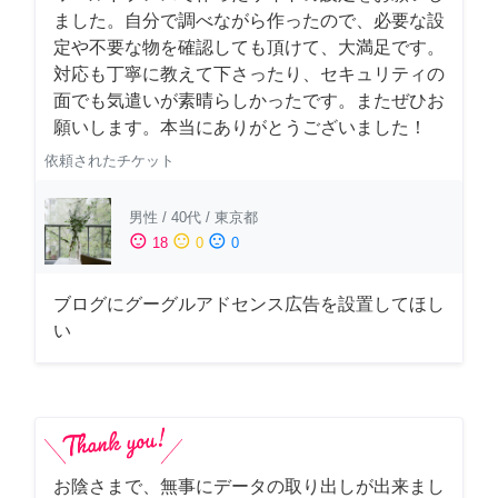
ました。自分で調べながら作ったので、必要な設
定や不要な物を確認しても頂けて、大満足です。
対応も丁寧に教えて下さったり、セキュリティの
面でも気遣いが素晴らしかったです。またぜひお
願いします。本当にありがとうございました！
依頼されたチケット
男性
/
40代
/
東京都
sentiment_satisfied
sentiment_neutral
sentiment_dissatisfied
18
0
0
ブログにグーグルアドセンス広告を設置してほし
い
お陰さまで、無事にデータの取り出しが出来まし