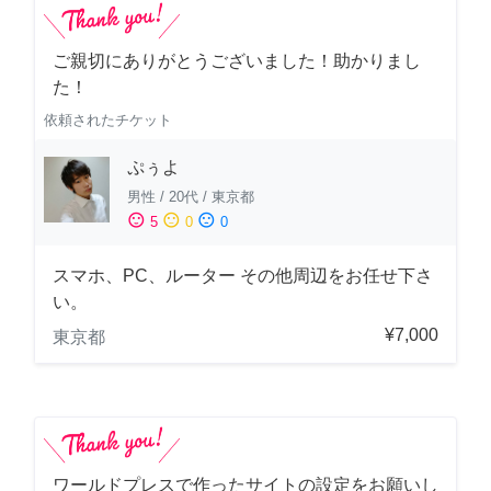
ご親切にありがとうございました！助かりまし
た！
依頼されたチケット
ぷぅよ
男性
/
20代
/
東京都
sentiment_satisfied
sentiment_neutral
sentiment_dissatisfied
5
0
0
スマホ、PC、ルーター その他周辺をお任せ下さ
い。
¥7,000
東京都
ワールドプレスで作ったサイトの設定をお願いし