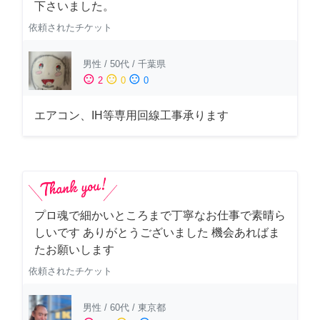
下さいました。
依頼されたチケット
男性
/
50代
/
千葉県
sentiment_satisfied
sentiment_neutral
sentiment_dissatisfied
2
0
0
エアコン、IH等専用回線工事承ります
プロ魂で細かいところまで丁寧なお仕事で素晴ら
しいです ありがとうございました 機会あればま
たお願いします
依頼されたチケット
男性
/
60代
/
東京都