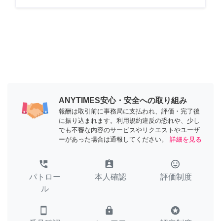
ANYTIMES安心・安全への取り組み
報酬は取引前に事務局に支払われ、評価・完了後
に振り込まれます。利用規約違反の恐れや、少し
でも不審な内容のサービスやリクエストやユーザ
ーがあった場合は通報してください。
詳細を見る
perm_phone_msg
assignment_ind
tag_faces
パトロー
本人確認
評価制度
ル
smartphone
lock
stars