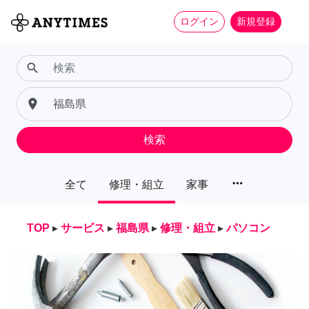
ログイン
新規登録
search
place
検索
more_horiz
全て
修理・組立
家事
TOP
▸
サービス
▸
福島県
▸
修理・組立
▸
パソコン