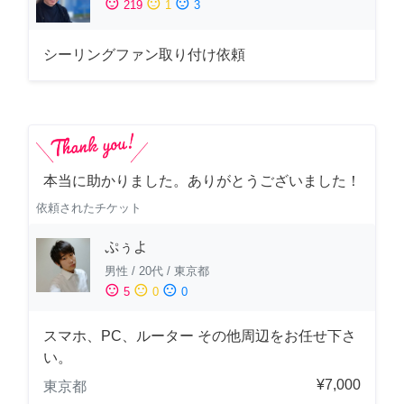
sentiment_satisfied
sentiment_neutral
sentiment_dissatisfied
219
1
3
シーリングファン取り付け依頼
本当に助かりました。ありがとうございました！
依頼されたチケット
ぷぅよ
男性
/
20代
/
東京都
sentiment_satisfied
sentiment_neutral
sentiment_dissatisfied
5
0
0
スマホ、PC、ルーター その他周辺をお任せ下さ
い。
¥7,000
東京都