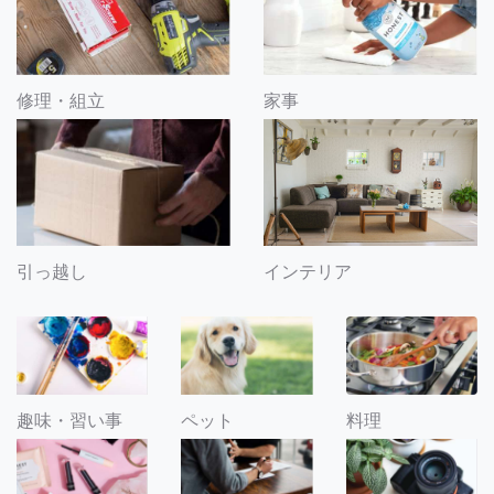
修理・組立
家事
引っ越し
インテリア
趣味・習い事
ペット
料理