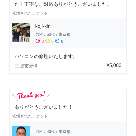
た！丁寧なご対応ありがとうございました。
依頼されたチケット
koji-kin
男性
/
50代
/
東京都
sentiment_satisfied
sentiment_neutral
sentiment_dissatisfied
3
0
0
パソコンの修理いたします。
¥5,000
三鷹市新川
ありがとうございました！
依頼されたチケット
男性
/
40代
/
東京都