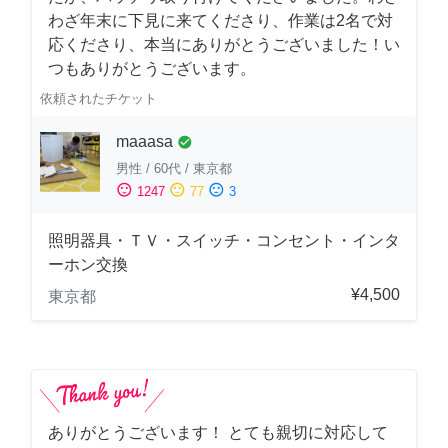
わざ年末に下見に来てくださり、作業は2名で対
応くださり、本当にありがとうございました！い
つもありがとうございます。
依頼されたチケット
maaasa
check_circle
男性
/
60代
/
東京都
sentiment_satisfied
sentiment_neutral
sentiment_dissatisfied
1247
77
3
照明器具・ＴＶ・スイッチ・コンセント・インタ
ーホン交換
¥4,500
東京都
ありがとうございます！ とても親切に対応して