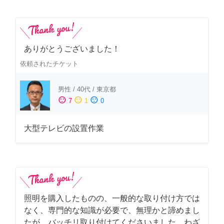
ありがとうございました！
依頼されたチケット
男性
/
40代
/
東京都
sentiment_satisfied
sentiment_neutral
sentiment_dissatisfied
7
1
0
大型テレビの設置作業
照明を購入したものの、一般的な取り付け方では
なく、専門的な知識が必要で、無理かと諦めまし
たが、バッチリ取り付けてくださいました。わざ