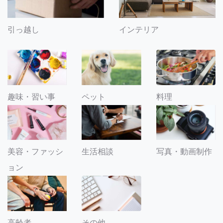
引っ越し
インテリア
趣味・習い事
ペット
料理
美容・ファッシ
生活相談
写真・動画制作
ョン
その他
高齢者