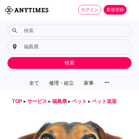
ログイン
新規登録
search
place
検索
more_horiz
全て
修理・組立
家事
TOP
▸
サービス
▸
福島県
▸
ペット
▸
ペット送迎