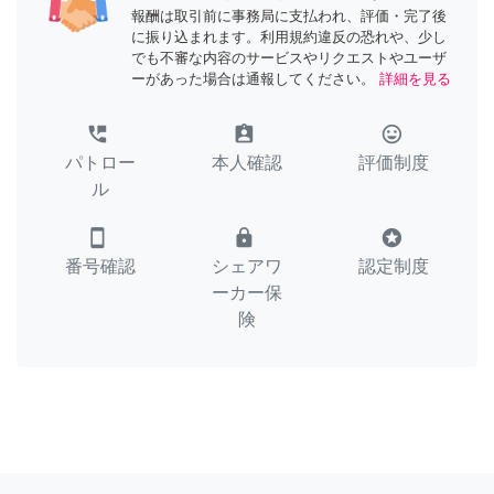
報酬は取引前に事務局に支払われ、評価・完了後
に振り込まれます。利用規約違反の恐れや、少し
でも不審な内容のサービスやリクエストやユーザ
ーがあった場合は通報してください。
詳細を見る
perm_phone_msg
assignment_ind
tag_faces
パトロー
本人確認
評価制度
ル
smartphone
lock
stars
番号確認
シェアワ
認定制度
ーカー保
険