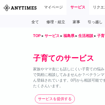
マイページ
サービス
リクエ
全て
修理・組立
家事
引っ越し
TOP
▸
サービス
▸
福島県
▸
生活相談
▸
子育
子育てのサービス
家族やママ友にも話しにくい子育ての悩みを
で気軽に相談してみませんか？ベテランマ
ん登録されています。0円から相談可能で
たくさんいます。
サービスを提供する