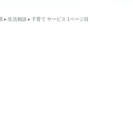
県
▸ 生活相談
▸ 子育て
サービス
1ページ目