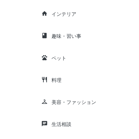
home
インテリア
class
趣味・習い事
pets
ペット
restaurant
料理
checkroom
美容・ファッション
chat
生活相談