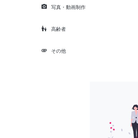
camera_alt
写真・動画制作
escalator_warning
高齢者
attachment
その他