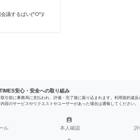
会議するばい(^O^)/
YTIMES安心・安全への取り組み
は取引前に事務局に支払われ、評価・完了後に振り込まれます。利用規約違反
な内容のサービスやリクエストやユーザーがあった場合は通報してください。
assignment_ind
ール
本人確認
評