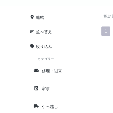
福島
place
地域
sort
1
並べ替え
local_offer
絞り込み
カテゴリー
weekend
修理・組立
local_laundry_service
家事
local_shipping
引っ越し