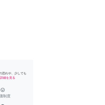
の恐れや、少しでも
詳細を見る
tag_faces
価制度