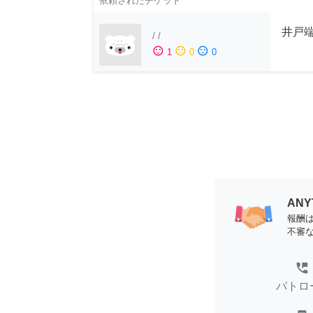
依頼されたチケット
井戸端
/
/
sentiment_satisfied
sentiment_neutral
sentiment_dissatisfied
1
0
0
AN
報酬
不審
perm_phone_msg
パトロ