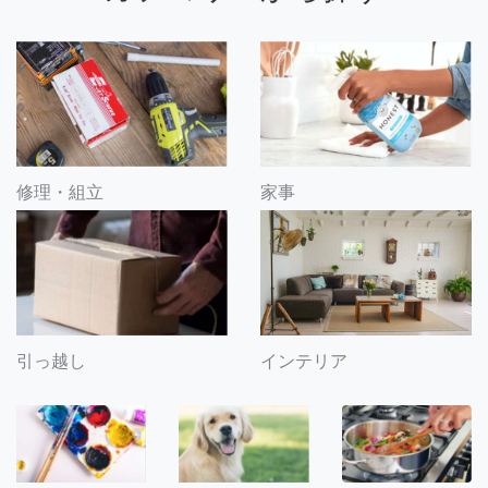
修理・組立
家事
引っ越し
インテリア