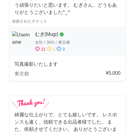
う頑張りたいと思います。 むぎさん、どうもあ
りがとうございました^_^
依頼されたチケット
むぎ(Mugi)
check_circle
女性
/
30代
/
東京都
sentiment_satisfied
sentiment_neutral
sentiment_dissatisfied
21
1
0
写真撮影いたします
¥5,000
東京都
綺麗な仕上がりで、とても嬉しいです。 レスポ
ンスも速く、信頼できる出品者様でした。 ま
た、依頼させてください。 ありがとうございま