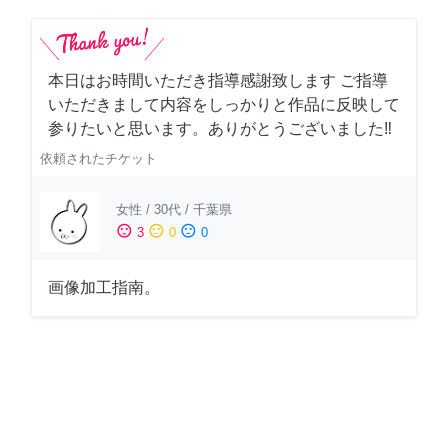
本日はお時間いただき指導感謝致します ご指導
いただきまして内容をしっかりと作品に反映して
参りたいと思います。ありがとうございました‼️
依頼されたチケット
女性
/
30代
/
千葉県
sentiment_satisfied
sentiment_neutral
sentiment_dissatisfied
3
0
0
画像加工指南。