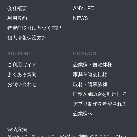
会社概要
ANYLIFE
利用規約
NEWS
特定商取引に基づく表記
個人情報保護方針
SUPPORT
CONTACT
ご利用ガイド
企業様・自治体様
よくある質問
家具関連会社様
お問い合わせ
取材・講演依頼
IT導入補助金を利用して
アプリ制作を希望される
企業様へ
決済方法
お支払いは、クレジットカード決済がご利用いただけます。クレジ