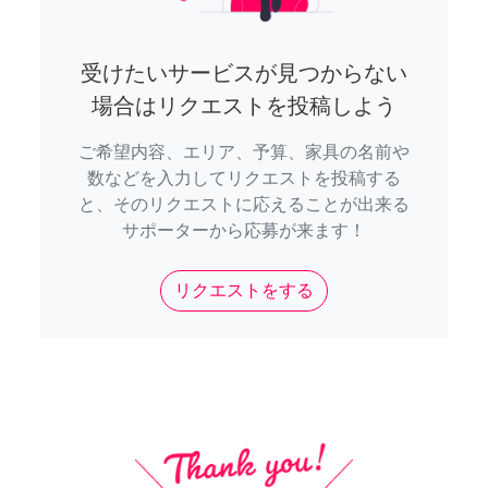
受けたいサービスが見つからない
場合はリクエストを投稿しよう
ご希望内容、エリア、予算、家具の名前や
数などを入力してリクエストを投稿する
と、そのリクエストに応えることが出来る
サポーターから応募が来ます！
リクエストをする