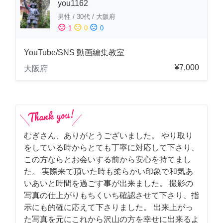
you1162
男性
/
30代
/
大阪府
sentiment_satisfied
sentiment_neutral
sentiment_dissatisfied
1
0
0
YouTube/SNS 動画編集教室
¥7,000
大阪府
むぎさん、ありがとうございました。 やり取り
をしている時からとても丁寧に対応して下さり、
この方ならとお会いする前から安心を持てまし
た。 実際来て頂いた時も柔らかい印象で和気あ
いあいと時間を過ごす事が出来ました。 撮影の
写真の仕上がりもちくいち確認させて下さり、指
示にも的確に応えて下さりました。 出来上がっ
た写真を元にこれから沢山の方を幸せに出来るよ