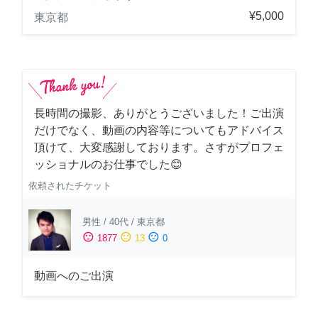
¥5,000
東京都
長時間の撮影、ありがとうございました！ご出演
だけでなく、動画の内容等についてもアドバイス
頂けて、大変感謝しております。さすがプロフェ
ッショナルのお仕事でした😊
依頼されたチケット
男性
/
40代
/
東京都
sentiment_satisfied
sentiment_neutral
sentiment_dissatisfied
1877
13
0
動画へのご出演