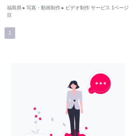
福島県
▸ 写真・動画制作
▸ ビデオ制作
サービス
1ページ
目
1