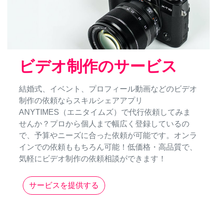
ビデオ制作のサービス
結婚式、イベント、プロフィール動画などのビデオ
制作の依頼ならスキルシェアアプリ
ANYTIMES（エニタイムズ）で代行依頼してみま
せんか？プロから個人まで幅広く登録しているの
で、予算やニーズに合った依頼が可能です。オンラ
インでの依頼ももちろん可能！低価格・高品質で、
気軽にビデオ制作の依頼相談ができます！
サービスを提供する