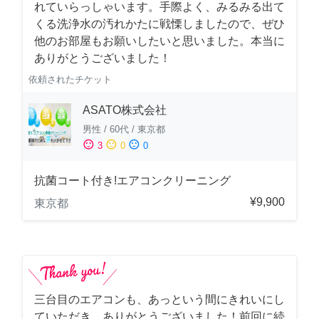
れていらっしゃいます。手際よく、みるみる出て
くる洗浄水の汚れかたに戦慄しましたので、ぜひ
他のお部屋もお願いしたいと思いました。本当に
ありがとうございました！
依頼されたチケット
ASATO株式会社
男性
/
60代
/
東京都
sentiment_satisfied
sentiment_neutral
sentiment_dissatisfied
3
0
0
抗菌コート付き!エアコンクリーニング
¥9,900
東京都
三台目のエアコンも、あっという間にきれいにし
ていただき、ありがとうございました！前回に続