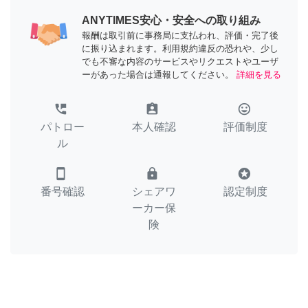
ANYTIMES安心・安全への取り組み
報酬は取引前に事務局に支払われ、評価・完了後
に振り込まれます。利用規約違反の恐れや、少し
でも不審な内容のサービスやリクエストやユーザ
ーがあった場合は通報してください。
詳細を見る
perm_phone_msg
assignment_ind
tag_faces
パトロー
本人確認
評価制度
ル
smartphone
lock
stars
番号確認
シェアワ
認定制度
ーカー保
険