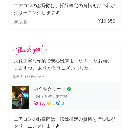
エアコンのお掃除は、掃除検定の資格を持つ私が
クリーニングします🎵
¥10,350
東京都
大変丁寧な作業で安心出来ました！ またお願い
しますね。 ありがとうございました。
依頼されたチケット
ゆうやクリーン
check_circle
男性
/
40代
/
東京都
sentiment_satisfied
sentiment_neutral
sentiment_dissatisfied
150
1
0
エアコンのお掃除は、掃除検定の資格を持つ私が
クリーニングします🎵