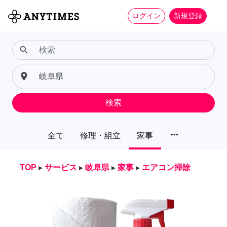
ログイン
新規登録
search
place
検索
more_horiz
全て
修理・組立
家事
TOP
▸
サービス
▸
岐阜県
▸
家事
▸
エアコン掃除