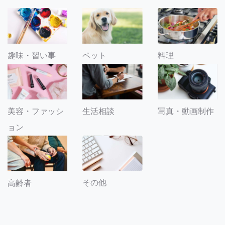
趣味・習い事
ペット
料理
美容・ファッシ
生活相談
写真・動画制作
ョン
その他
高齢者