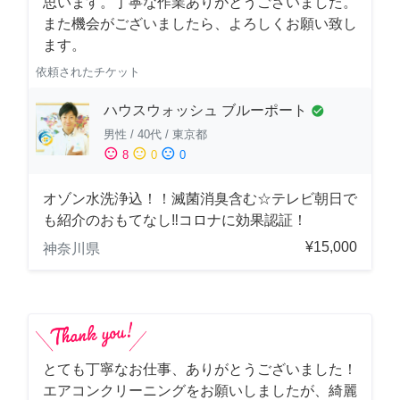
思います。丁寧な作業ありがとうございました。
また機会がございましたら、よろしくお願い致し
ます。
依頼されたチケット
ハウスウォッシュ ブルーポート
check_circle
男性
/
40代
/
東京都
sentiment_satisfied
sentiment_neutral
sentiment_dissatisfied
8
0
0
オゾン水洗浄込！！滅菌消臭含む☆テレビ朝日で
も紹介のおもてなし‼コロナに効果認証！
¥15,000
神奈川県
とても丁寧なお仕事、ありがとうございました！
エアコンクリーニングをお願いしましたが、綺麗