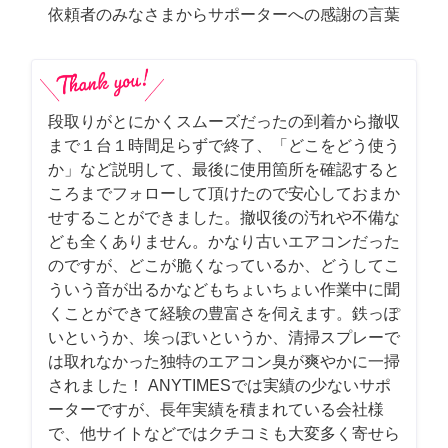
依頼者のみなさまからサポーターへの感謝の言葉
段取りがとにかくスムーズだったの到着から撤収
まで１台１時間足らずで終了、「どこをどう使う
か」など説明して、最後に使用箇所を確認すると
ころまでフォローして頂けたので安心しておまか
せすることができました。撤収後の汚れや不備な
ども全くありません。かなり古いエアコンだった
のですが、どこが脆くなっているか、どうしてこ
ういう音が出るかなどもちょいちょい作業中に聞
くことができて経験の豊富さを伺えます。鉄っぽ
いというか、埃っぽいというか、清掃スプレーで
は取れなかった独特のエアコン臭が爽やかに一掃
されました！ ANYTIMESでは実績の少ないサポ
ーターですが、長年実績を積まれている会社様
で、他サイトなどではクチコミも大変多く寄せら