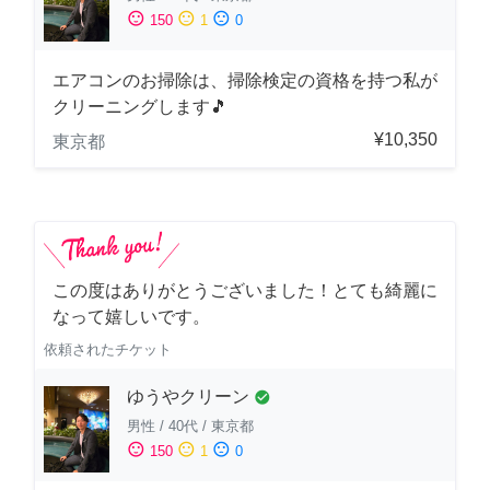
sentiment_satisfied
sentiment_neutral
sentiment_dissatisfied
150
1
0
エアコンのお掃除は、掃除検定の資格を持つ私が
クリーニングします🎵
¥10,350
東京都
この度はありがとうございました！とても綺麗に
なって嬉しいです。
依頼されたチケット
ゆうやクリーン
check_circle
男性
/
40代
/
東京都
sentiment_satisfied
sentiment_neutral
sentiment_dissatisfied
150
1
0