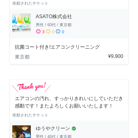
依頼されたチケット
ASATO株式会社
男性
/
60代
/
東京都
sentiment_satisfied
sentiment_neutral
sentiment_dissatisfied
3
0
0
抗菌コート付き!エアコンクリーニング
¥9,900
東京都
エアコンの汚れ、すっかりきれいにしていただき
感動です！またよろしくお願いいたします！
依頼されたチケット
ゆうやクリーン
check_circle
男性
/
40代
/
東京都