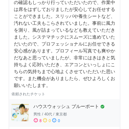
の確認もしっかり行っていただいたので、作業中
は席をはずしておりましたが安心してお任せする
ことができました。スリッパや養生シートなど、
汚れない工夫もこらされていました。事前に風力
を測り、風が詰まっているなども教えていただき
ました。システマチックにスムーズに進めていた
だいたので、プロフェッショナルにお任せできる
安心感があります。プロフィール写真でも爽やか
だなあと思っていましたが、非常にはきはきと気
持ちよく応対いただき、エアコンといっしょにこ
ちらの気持ちまで心地よくさせていただいた思い
です。また機会がありましたら、ぜひよろしくお
願いいたします。
依頼されたチケット
ハウスウォッシュ ブルーポート
check_circle
男性
/
40代
/
東京都
sentiment_satisfied
sentiment_neutral
sentiment_dissatisfied
8
0
0