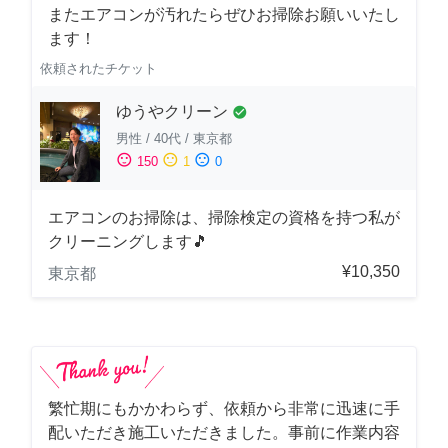
またエアコンが汚れたらぜひお掃除お願いいたし
ます！
依頼されたチケット
ゆうやクリーン
check_circle
男性
/
40代
/
東京都
sentiment_satisfied
sentiment_neutral
sentiment_dissatisfied
150
1
0
エアコンのお掃除は、掃除検定の資格を持つ私が
クリーニングします🎵
¥10,350
東京都
繁忙期にもかかわらず、依頼から非常に迅速に手
配いただき施工いただきました。事前に作業内容