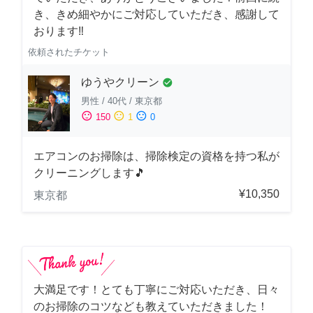
き、きめ細やかにご対応していただき、感謝して
おります‼️
依頼されたチケット
ゆうやクリーン
check_circle
男性
/
40代
/
東京都
sentiment_satisfied
sentiment_neutral
sentiment_dissatisfied
150
1
0
エアコンのお掃除は、掃除検定の資格を持つ私が
クリーニングします🎵
¥10,350
東京都
大満足です！とても丁寧にご対応いただき、日々
のお掃除のコツなども教えていただきました！