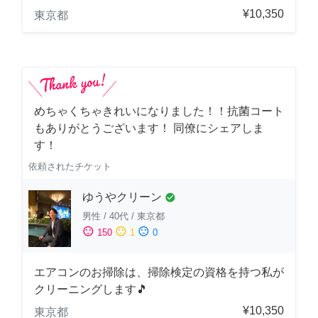
¥10,350
東京都
めちゃくちゃきれいになりました！！抗菌コート
もありがとうございます！ 同僚にシェアしま
す！
依頼されたチケット
ゆうやクリーン
check_circle
男性
/
40代
/
東京都
sentiment_satisfied
sentiment_neutral
sentiment_dissatisfied
150
1
0
エアコンのお掃除は、掃除検定の資格を持つ私が
クリーニングします🎵
¥10,350
東京都