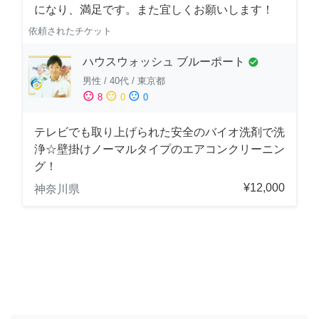
になり、満足です。また宜しくお願いします！
依頼されたチケット
ハウスウォッシュ ブルーポート
check_circle
男性
/
40代
/
東京都
sentiment_satisfied
sentiment_neutral
sentiment_dissatisfied
8
0
0
テレビでも取り上げられた安全のバイオ洗剤で洗
浄☆壁掛けノーマルタイプのエアコンクリーニン
グ！
¥12,000
神奈川県