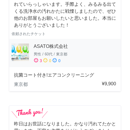
れていらっしゃいます。手際よく、みるみる出て
くる洗浄水の汚れかたに戦慄しましたので、ぜひ
他のお部屋もお願いしたいと思いました。本当に
ありがとうございました！
依頼されたチケット
ASATO株式会社
男性
/
60代
/
東京都
sentiment_satisfied
sentiment_neutral
sentiment_dissatisfied
3
0
0
抗菌コート付き!エアコンクリーニング
¥9,900
東京都
昨日はお世話になりました。かなり汚れてたかと