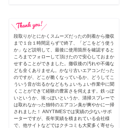
段取りがとにかくスムーズだったの到着から撤収
まで１台１時間足らずで終了、「どこをどう使う
か」など説明して、最後に使用箇所を確認すると
ころまでフォローして頂けたので安心しておまか
せすることができました。撤収後の汚れや不備な
ども全くありません。かなり古いエアコンだった
のですが、どこが脆くなっているか、どうしてこ
ういう音が出るかなどもちょいちょい作業中に聞
くことができて経験の豊富さを伺えます。鉄っぽ
いというか、埃っぽいというか、清掃スプレーで
は取れなかった独特のエアコン臭が爽やかに一掃
されました！ ANYTIMESでは実績の少ないサポ
ーターですが、長年実績を積まれている会社様
で、他サイトなどではクチコミも大変多く寄せら