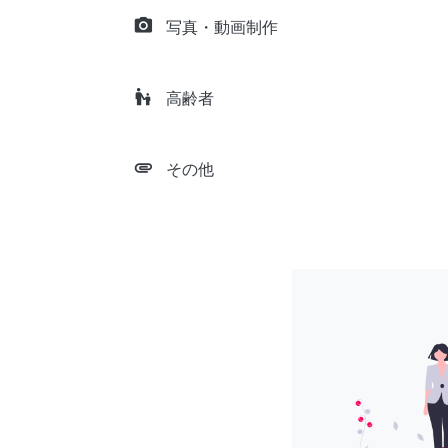
camera_alt
写真・動画制作
escalator_warning
高齢者
attachment
その他