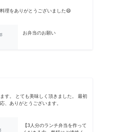
料理をありがとうございました😄
お弁当のお願い
都
ます。 とても美味しく頂きました。 最初
応、ありがとうございます。
【3人分のランチ弁当を作って
都