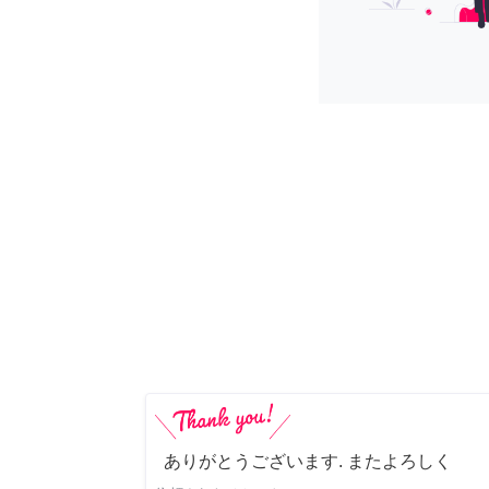
ありがとうございます. またよろしく