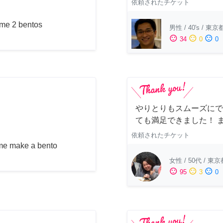
依頼されたチケット
me 2 bentos
男性
/
40's
/
東京
sentiment_satisfied
sentiment_neutral
sentiment_dissatisfied
34
0
0
やりとりもスムーズにで
ても満足できました！ 
依頼されたチケット
me make a bento
女性
/
50代
/
東京
sentiment_satisfied
sentiment_neutral
sentiment_dissatisfied
95
3
0