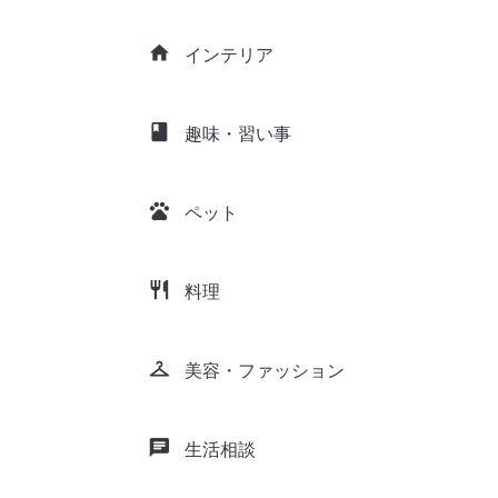
home
インテリア
class
趣味・習い事
pets
ペット
restaurant
料理
checkroom
美容・ファッション
chat
生活相談