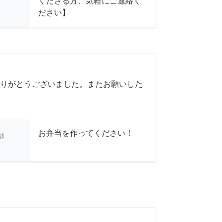
くださる方、気軽にご連絡く
ださい】
りがとうございました。またお願いした
お弁当を作ってください！
都