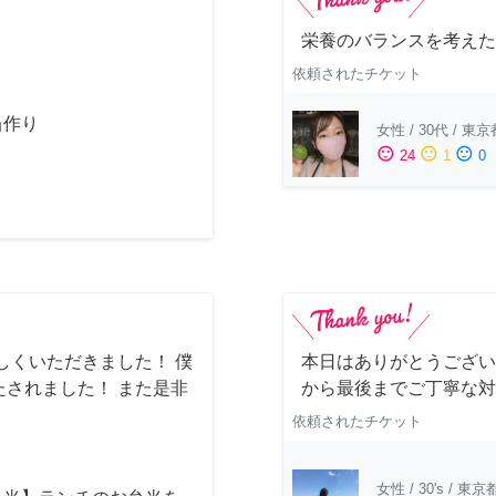
栄養のバランスを考えた
依頼されたチケット
当作り
女性
/
30代
/
東京
sentiment_satisfied
sentiment_neutral
sentiment_dissatisfied
24
1
0
しくいただきました！ 僕
本日はありがとうござい
されました！ また是非
から最後までご丁寧な対
依頼されたチケット
女性
/
30's
/
東京