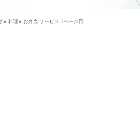
県
▸ 料理
▸ お弁当
サービス
1ページ目