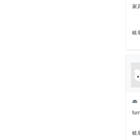
家
岐
weekend
fur
岐