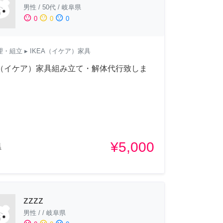
男性
/
50代
/
岐阜県
sentiment_satisfied
sentiment_neutral
sentiment_dissatisfied
0
0
0
理・組立
▸ IKEA（イケア）家具
A（イケア）家具組み立て・解体代行致しま
¥5,000
県
zzzz
男性
/
/
岐阜県