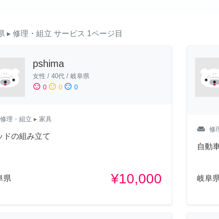
県
▸ 修理・組立
サービス
1ページ目
pshima
女性
/
40代
/
岐阜県
sentiment_satisfied
sentiment_neutral
sentiment_dissatisfied
0
0
0
修理・組立
▸ 家具
weekend
修
ッドの組み立て
自動
¥10,000
阜県
岐阜