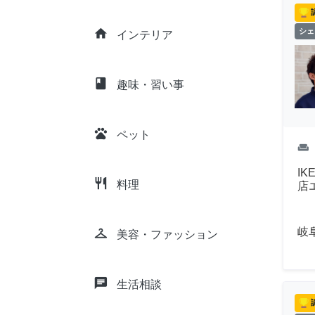
home
シェ
インテリア
class
趣味・習い事
pets
ペット
weekend
I
restaurant
料理
店
岐
checkroom
美容・ファッション
chat
生活相談