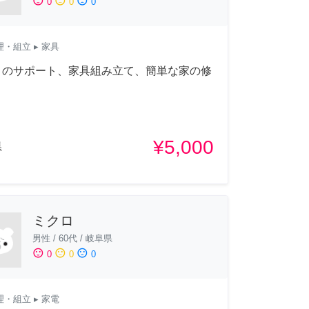
sentiment_satisfied
sentiment_neutral
sentiment_dissatisfied
0
0
0
理・組立
▸ 家具
Ｙのサポート、家具組み立て、簡単な家の修
¥5,000
県
ミクロ
男性
/
60代
/
岐阜県
sentiment_satisfied
sentiment_neutral
sentiment_dissatisfied
0
0
0
理・組立
▸ 家電