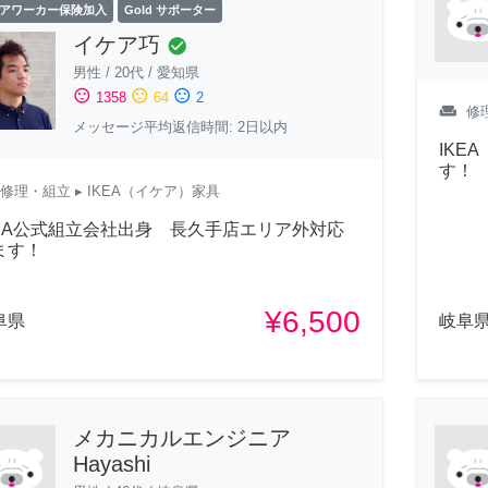
アワーカー保険加入
Gold サポーター
イケア巧
check_circle
男性
/
20代
/
愛知県
sentiment_satisfied
sentiment_neutral
sentiment_dissatisfied
1358
64
2
weekend
修
メッセージ平均返信時間: 2日以内
IKE
す！
修理・組立
▸ IKEA（イケア）家具
KEA公式組立会社出身 長久手店エリア外対応
ます！
¥6,500
阜県
岐阜
メカニカルエンジニア
Hayashi