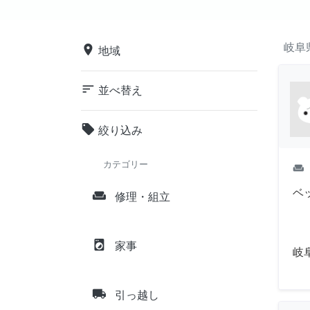
岐阜
place
地域
sort
並べ替え
local_offer
絞り込み
カテゴリー
weekend
ベ
weekend
修理・組立
local_laundry_service
家事
岐
local_shipping
引っ越し