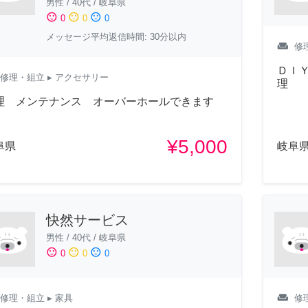
男性
/
40代
/
岐阜県
sentiment_satisfied
sentiment_neutral
sentiment_dissatisfied
0
0
0
メッセージ平均返信時間: 30分以内
weekend
修
ＤＩ
修理・組立
▸ アクセサリー
理
理 メンテナンス オーバーホールできます
¥5,000
阜県
岐阜
快然サービス
男性
/
40代
/
岐阜県
sentiment_satisfied
sentiment_neutral
sentiment_dissatisfied
0
0
0
weekend
修理・組立
▸ 家具
修