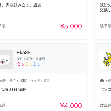
具、家電組み立て、設置
既設
交換
¥5,000
阜県
岐阜
Eka88
女性
/
30代
/
岐阜県
sentiment_satisfied
sentiment_neutral
sentiment_dissatisfied
0
0
0
weekend
修理・組立
▸ IKEA（イケア）家具
修
niture assembly
パソ
¥4,000
阜県
岐阜