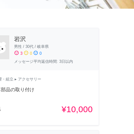
岩沢
男性
/
30代
/
岐阜県
sentiment_satisfied
sentiment_neutral
sentiment_dissatisfied
3
0
0
メッセージ平均返信時間: 3日以内
理・組立
▸ アクセサリー
車部品の取り付け
¥10,000
県