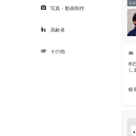
シェ
camera_alt
写真・動画制作
escalator_warning
高齢者
attachment
その他
weekend
I
し
岐