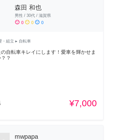
森田 和也
男性
/
30代
/
滋賀県
sentiment_satisfied
sentiment_neutral
sentiment_dissatisfied
0
0
0
理・組立
▸ 自転車
たの自転車キレイにします！愛車を輝かせま
か？？
¥7,000
県
mwpapa