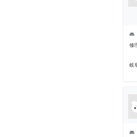
weekend
修
岐
weekend