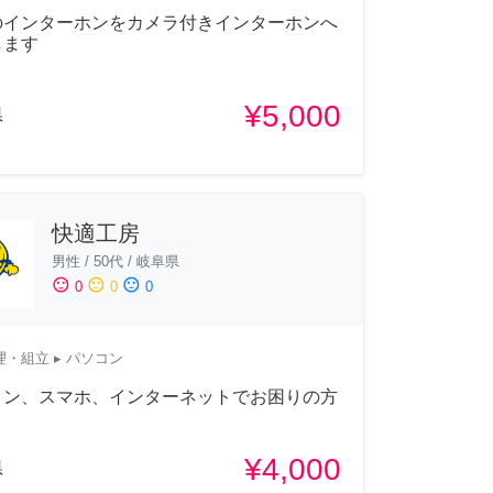
のインターホンをカメラ付きインターホンへ
します
¥5,000
県
快適工房
男性
/
50代
/
岐阜県
sentiment_satisfied
sentiment_neutral
sentiment_dissatisfied
0
0
0
理・組立
▸ パソコン
コン、スマホ、インターネットでお困りの方
¥4,000
県