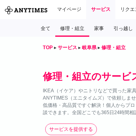
マイページ
サービス
リクエ
全て
修理・組立
家事
引っ越し
TOP
▸
サービス
▸
岐阜県
▸
修理・組立
修理・組立のサービ
IKEA（イケア）やニトリなどで買った家
ANYTIMES（エニタイムズ）で依頼し
低価格・高品質ですぐ解決！個人からプロ
談できます。全国どこでも365日24時間相
サービスを提供する