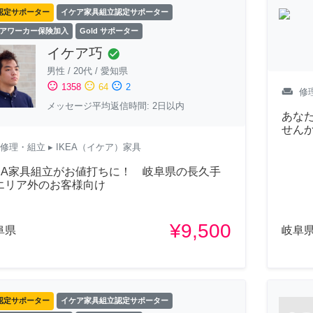
認定サポーター
イケア家具組立認定サポーター
アワーカー保険加入
Gold サポーター
イケア巧
check_circle
男性
/
20代
/
愛知県
sentiment_satisfied
sentiment_neutral
sentiment_dissatisfied
1358
64
2
weekend
修
メッセージ平均返信時間: 2日以内
あな
せん
修理・組立
▸ IKEA（イケア）家具
KEA家具組立がお値打ちに！ 岐阜県の長久手
エリア外のお客様向け
¥9,500
阜県
岐阜
認定サポーター
イケア家具組立認定サポーター