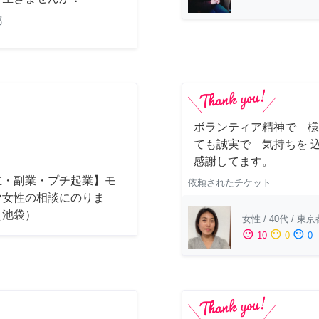
都
ボランティア精神で 様
ても誠実で 気持ちを 
感謝してます。
立・副業・プチ起業】モ
依頼されたチケット
ヤ女性の相談にのりま
（池袋）
女性
/
40代
/
東京
sentiment_satisfied
sentiment_neutral
sentiment_dissatisfied
10
0
0