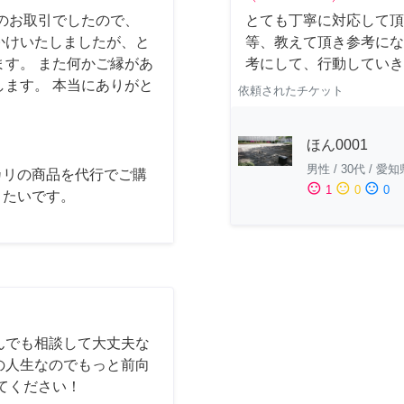
のお取引でしたので、
とても丁寧に対応して頂
かけいたしましたが、と
等、教えて頂き参考にな
す。 また何かご縁があ
考にして、行動していき
ます。 本当にありがと
依頼されたチケット
ほん0001
男性
/
30代
/
愛知
カリの商品を代行でご購
sentiment_satisfied
sentiment_neutral
sentiment_dissatisfied
1
0
0
きたいです。
んでも相談して大丈夫な
の人生なのでもっと前向
てください！