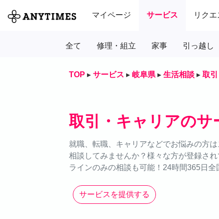
マイページ
サービス
リクエ
全て
修理・組立
家事
引っ越し
TOP
▸
サービス
▸
岐阜県
▸
生活相談
▸
取引
取引・キャリアのサ
就職、転職、キャリアなどでお悩みの方はス
相談してみませんか？様々な方が登録され
ラインのみの相談も可能！24時間365日
サービスを提供する