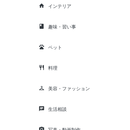
home
インテリア
class
趣味・習い事
pets
ペット
restaurant
料理
checkroom
美容・ファッション
chat
生活相談
camera_alt
写真・動画制作