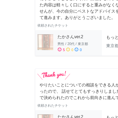
た内容は軽々しく口にすると重みがなく
せんが、今の自分にベストなアドバイスを
て進みます。ありがとうございました。
依頼されたチケット
たかさんver.2
もっ
男性
/
20代
/
東京都
東京
sentiment_satisfied
sentiment_neutral
sentiment_dissatisfied
5
0
0
やりたいことについての相談をできる人
ったので、 話せてとてもすっきりしまし
で決められたのでこれから前向きに進ん
依頼されたチケット
たかさんver.2
もっ