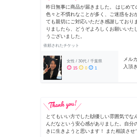
昨日無事に商品が届きました。 はじめて
色々と不慣れなことが多く、ご迷惑をお
ても親切にご対応いただき感謝しておりま
りましたら、どうぞよろしくお願いいたし
うございました。
依頼されたチケット
メル
女性
/
30代
/
千葉県
入頂
sentiment_satisfied
sentiment_neutral
sentiment_dissatisfied
15
0
1
とてもいい方でした🙌優しい雰囲気でな
んだなという安心感がありました。自分
きに生きようと思います！ また相談させ