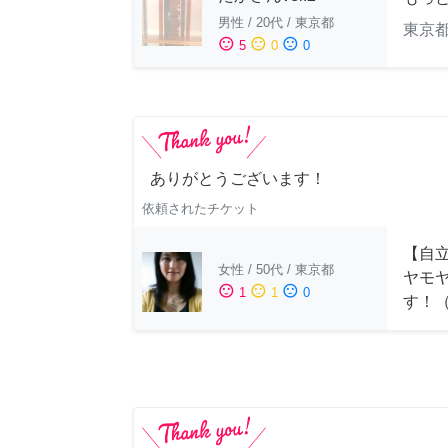
男性
/
20代
/
東京都
東京
sentiment_satisfied
sentiment_neutral
sentiment_dissatisfied
5
0
0
ありがとうございます！
依頼されたチケット
【自
女性
/
50代
/
東京都
ヤモ
sentiment_satisfied
sentiment_neutral
sentiment_dissatisfied
1
1
0
す！