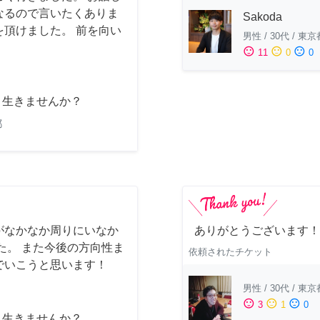
なるので言いたくありま
Sakoda
頂けました。 前を向い
男性
/
30代
/
東京
sentiment_satisfied
sentiment_neutral
sentiment_dissatisfied
11
0
0
と生きませんか？
都
がなかなか周りにいなか
ありがとうございます！
た。 また今後の方向性ま
依頼されたチケット
でいこうと思います！
男性
/
30代
/
東京
sentiment_satisfied
sentiment_neutral
sentiment_dissatisfied
3
1
0
と生きませんか？