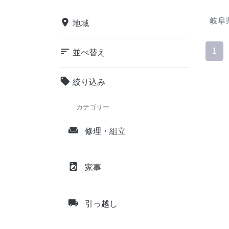
岐阜
place
地域
sort
1
並べ替え
local_offer
絞り込み
カテゴリー
weekend
修理・組立
local_laundry_service
家事
local_shipping
引っ越し