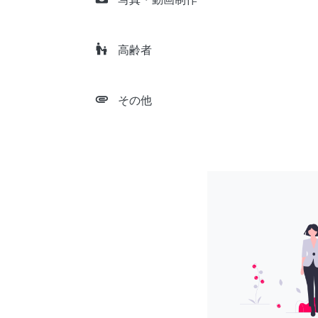
escalator_warning
高齢者
attachment
その他