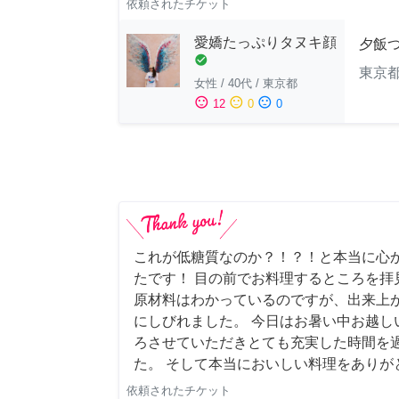
依頼されたチケット
愛嬌たっぷりタヌキ顔
夕飯
check_circle
東京
女性
/
40代
/
東京都
sentiment_satisfied
sentiment_neutral
sentiment_dissatisfied
12
0
0
これが低糖質なのか？！？！と本当に心
たです！ 目の前でお料理するところを拝
原材料はわかっているのですが、出来上
にしびれました。 今日はお暑い中お越し
ろさせていただきとても充実した時間を
た。 そして本当においしい料理をありが
依頼されたチケット