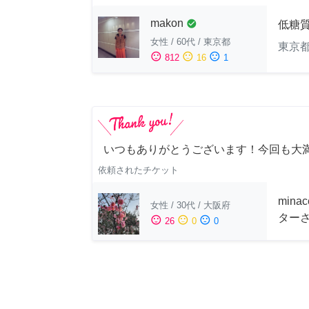
makon
check_circle
低糖
女性
/
60代
/
東京都
東京
sentiment_satisfied
sentiment_neutral
sentiment_dissatisfied
812
16
1
いつもありがとうございます！今回も大
依頼されたチケット
min
女性
/
30代
/
大阪府
ター
sentiment_satisfied
sentiment_neutral
sentiment_dissatisfied
26
0
0