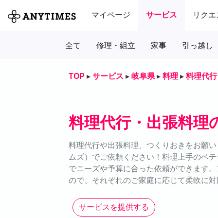
マイページ
サービス
リクエ
全て
修理・組立
家事
引っ越し
TOP
▸
サービス
▸
岐阜県
▸
料理
▸
料理代行
料理代行・出張料理
料理代行や出張料理、つくりおきをお願いし
ムズ）でご依頼ください！料理上手のベテ
でニーズや予算に合った依頼ができます。
ので、それぞれのご家庭に応じて柔軟に対
サービスを提供する