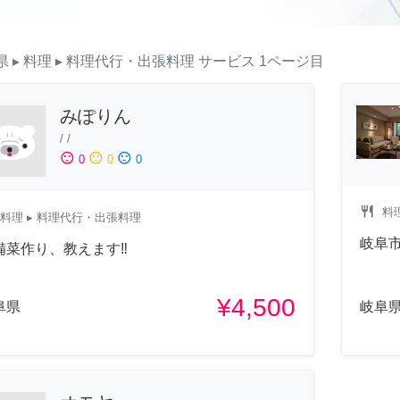
県
▸ 料理
▸ 料理代行・出張料理
サービス
1ページ目
みぽりん
/
/
sentiment_satisfied
sentiment_neutral
sentiment_dissatisfied
0
0
0
restaurant
料
料理
▸ 料理代行・出張料理
岐阜
備菜作り、教えます‼
¥4,500
阜県
岐阜