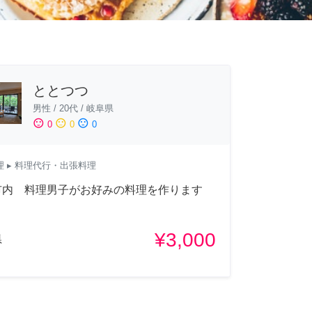
ととつつ
男性
/
20代
/
岐阜県
sentiment_satisfied
sentiment_neutral
sentiment_dissatisfied
0
0
0
理
▸ 料理代行・出張料理
市内 料理男子がお好みの料理を作ります
¥3,000
県