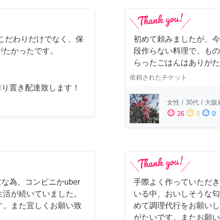
こだわりだけでなく、保
初めて頼みましたが、今
がたかったです。
段作らない料理で、もの
らったごはんはありがた
依頼されたチケット
作り置き配達致します！
女性
/
30代
/
大阪
sentiment_satisfied
sentiment_neutral
sentiment_dissatisfied
26
0
0
な為、コンビニかuber
手際よく作っていただき
生活が続いていました。
いる中、おいしそうな匂
す。また宜しくお願い致
めて調理代行をお願いし
がたいです。またお願い