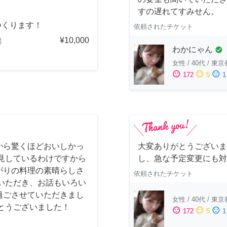
すの遅れてすみせん。
つくります！
依頼されたチケット
¥10,000
都
わかにゃん
check_circle
女性
/
40代
/
東京
sentiment_satisfied
sentiment_neutral
sentiment_dissatisfied
172
5
1
から驚くほどおいしかっ
大変ありがとうございま
見しているわけですから
し、急な予定変更にも対
がりの料理の素晴らしさ
依頼されたチケット
いただき、お話もいろい
過ごさせていただきまし
女性
/
40代
/
東京
とうございました！
sentiment_satisfied
sentiment_neutral
sentiment_dissatisfied
172
5
1