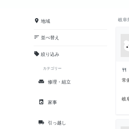
岐阜
place
地域
sort
並べ替え
local_offer
絞り込み
カテゴリー
restaurant
常
weekend
修理・組立
岐
local_laundry_service
家事
local_shipping
引っ越し