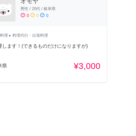
オモヤ
男性
/
20代
/
岐阜県
sentiment_satisfied
sentiment_neutral
sentiment_dissatisfied
0
0
0
料理
▸ 料理代行・出張料理
理します！(できるものだけになりますが)
¥3,000
阜県