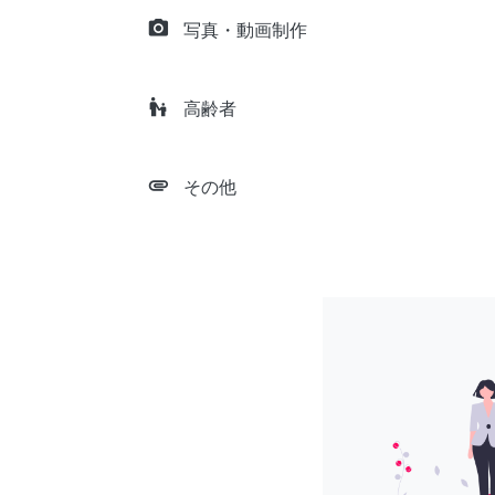
camera_alt
写真・動画制作
escalator_warning
高齢者
attachment
その他