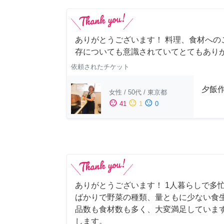
ありがとうございます！ 料理、食材への
存についても意識されていてとてもあり
依頼されたチケット
夕飯
女性
/
50代
/
東京都
sentiment_satisfied
sentiment_neutral
sentiment_dissatisfied
41
1
0
ありがとうございます！ 1人暮らしで多忙
ばかりで野菜の種類、量ともに少ない食
品数も食材数も多く、大変満足していま
します。