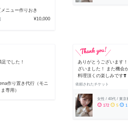
質メニュー作りおき
¥10,000
都
満足でした！
ありがとうございます！
ざいました！ また機会
料理頂くの楽しみです❣️
acena作り置き代行（モニ
依頼されたチケット
さま専用）
女性
/
40代
/
東京
sentiment_satisfied
sentiment_neutral
sentiment_dissatisfied
172
5
1