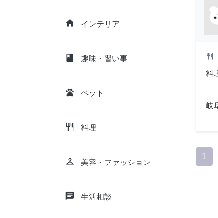
home
インテリア
restaurant
class
趣味・習い事
料
pets
ペット
岐
restaurant
料理
1
checkroom
美容・ファッション
chat
生活相談