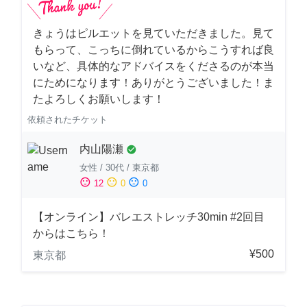
きょうはピルエットを見ていただきました。見て
もらって、こっちに倒れているからこうすれば良
いなど、具体的なアドバイスをくださるのが本当
にためになります！ありがとうございました！ま
たよろしくお願いします！
依頼されたチケット
内山陽瀬
check_circle
女性
/
30代
/
東京都
sentiment_satisfied
sentiment_neutral
sentiment_dissatisfied
12
0
0
【オンライン】バレエストレッチ30min #2回目
からはこちら！
¥500
東京都