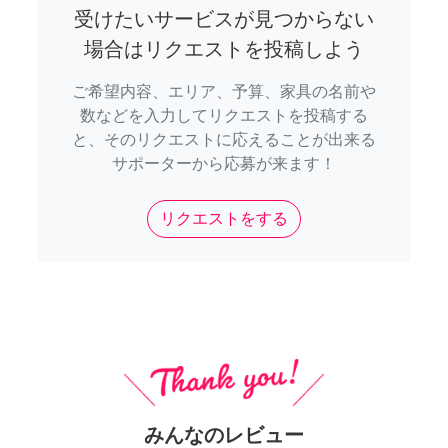
受けたいサービスが見つからない
場合はリクエストを投稿しよう
ご希望内容、エリア、予算、家具の名前や
数などを入力してリクエストを投稿する
と、そのリクエストに応えることが出来る
サポーターから応募が来ます！
リクエストをする
みんなのレビュー