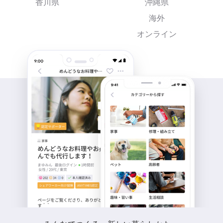
香川県
沖縄県
海外
オンライン