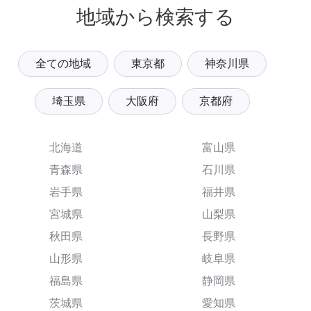
地域から検索する
全ての地域
東京都
神奈川県
埼玉県
大阪府
京都府
北海道
富山県
青森県
石川県
岩手県
福井県
宮城県
山梨県
秋田県
長野県
山形県
岐阜県
福島県
静岡県
茨城県
愛知県