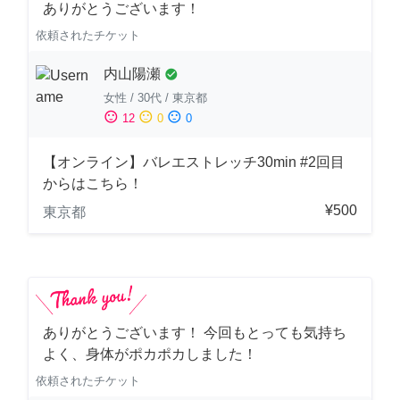
ありがとうございます！
依頼されたチケット
内山陽瀬
check_circle
女性
/
30代
/
東京都
sentiment_satisfied
sentiment_neutral
sentiment_dissatisfied
12
0
0
【オンライン】バレエストレッチ30min #2回目
からはこちら！
¥500
東京都
ありがとうございます！ 今回もとっても気持ち
よく、身体がポカポカしました！
依頼されたチケット