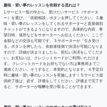
趣味・習い事のレッスンを依頼する流れは？
1.サービス一覧の中から、受けたいサービス（サポータ
ー）を選び、「依頼相談」ボタンを押してください。 2.趣
味・習い事のレッスンをしてくれるサポーターと直接個別
チャットができるようになりますので、具体的な内容、希
望日時、場所などをサポーターへお伝えください。ここで
金額などの交渉も可能です。 3.サポーターが「引き受け
る」ボタンを押したら、依頼者様側で決済が可能になりま
すので、詳細が決まりましたら、前払い決済をしてくださ
い。お支払いは、クレジットカードがご利用いただけま
す。 クレジットカードをお持ちでない方は事務局までご
連絡ください。そうすると、本契約となります。 4.予定日
時に趣味・習い事のレッスンを実施します！ 5.サービス提
供終了後は、必ず、評価をしてください。評価まで完了す
ると、サポーターが報酬を受け取ることができます。