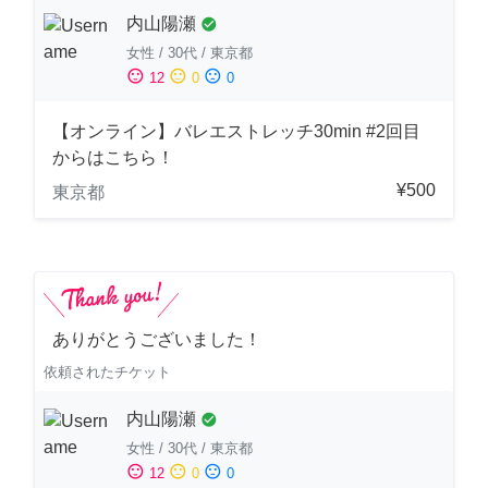
内山陽瀬
check_circle
女性
/
30代
/
東京都
sentiment_satisfied
sentiment_neutral
sentiment_dissatisfied
12
0
0
【オンライン】バレエストレッチ30min #2回目
からはこちら！
¥500
東京都
ありがとうございました！
依頼されたチケット
内山陽瀬
check_circle
女性
/
30代
/
東京都
sentiment_satisfied
sentiment_neutral
sentiment_dissatisfied
12
0
0