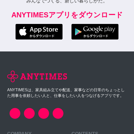
みんなでつくる、新しい暮らしかた。
ANYTIMESアプリをダウンロード
ANYTIMESは、家具組み立てや配送、家事などの日常のちょっとし
た用事を依頼したい人と、仕事をしたい人をつなげるアプリです。
COMPANY
CONTENTS