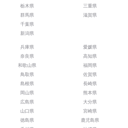
栃木県
三重県
群馬県
滋賀県
千葉県
新潟県
兵庫県
愛媛県
奈良県
高知県
和歌山県
福岡県
鳥取県
佐賀県
島根県
長崎県
岡山県
熊本県
広島県
大分県
山口県
宮崎県
徳島県
鹿児島県