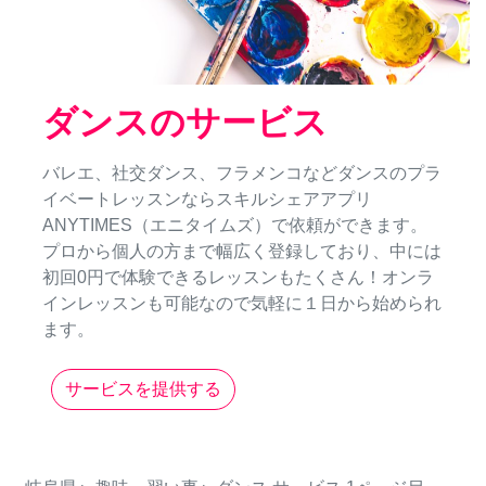
ダンスのサービス
バレエ、社交ダンス、フラメンコなどダンスのプラ
イベートレッスンならスキルシェアアプリ
ANYTIMES（エニタイムズ）で依頼ができます。
プロから個人の方まで幅広く登録しており、中には
初回0円で体験できるレッスンもたくさん！オンラ
インレッスンも可能なので気軽に１日から始められ
ます。
サービスを提供する