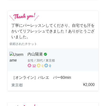
丁寧にバーレッスンしてくださり、自宅でも汗を
かいてリフレッシュできました！ありがとうござ
いました。
依頼されたチケット
内山陽瀬
check_circle
女性
/
30代
/
東京都
sentiment_satisfied
sentiment_neutral
sentiment_dissatisfied
12
0
0
［オンライン］バレエ バー60min
¥2,000
東京都