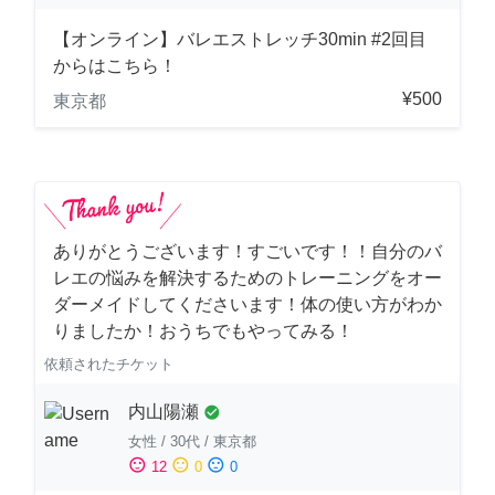
【オンライン】バレエストレッチ30min #2回目
からはこちら！
¥500
東京都
ありがとうございます！すごいです！！自分のバ
レエの悩みを解決するためのトレーニングをオー
ダーメイドしてくださいます！体の使い方がわか
りましたか！おうちでもやってみる！
依頼されたチケット
内山陽瀬
check_circle
女性
/
30代
/
東京都
sentiment_satisfied
sentiment_neutral
sentiment_dissatisfied
12
0
0