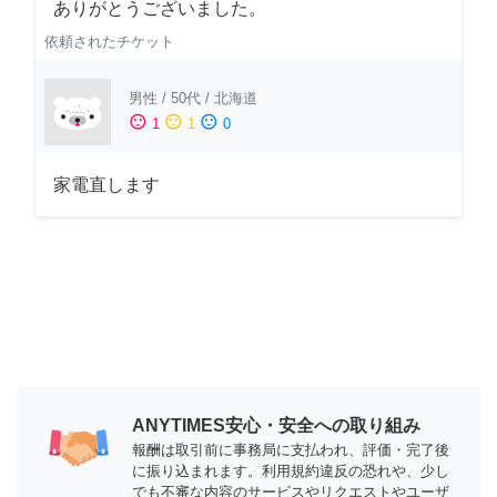
ありがとうございました。
依頼されたチケット
男性
/
50代
/
北海道
sentiment_satisfied
sentiment_neutral
sentiment_dissatisfied
1
1
0
家電直します
ANYTIMES安心・安全への取り組み
報酬は取引前に事務局に支払われ、評価・完了後
に振り込まれます。利用規約違反の恐れや、少し
でも不審な内容のサービスやリクエストやユーザ