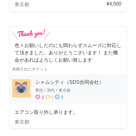
¥4,500
東京都
色々お願いしたのにも関わらずスムーズに対応し
て頂きました。ありがとうございます！ また機
会があればよろしくお願い致します
依頼されたチケット
シャムシティ（SDS合同会社）
男性
/
30代
/
東京都
sentiment_satisfied
sentiment_neutral
sentiment_dissatisfied
3
0
0
エアコン取り外し承ります。
東京都