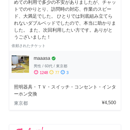
めての利用で多少の不安がありましたが、チャッ
トでのやりとり、訪問時の対応、作業のスピー
ド、大満足でした。 ひとりでは到底組み立てら
れないダブルベッドでしたので、本当に助かりま
した。 また、次回利用したい方です。ありがと
うございました！
依頼されたチケット
maaasa
check_circle
男性
/
60代
/
東京都
sentiment_satisfied
sentiment_neutral
sentiment_dissatisfied
1248
77
3
照明器具・ＴＶ・スイッチ・コンセント・インタ
ーホン交換
¥4,500
東京都