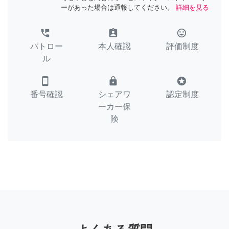
ーがあった場合は通報してください。
詳細を見る
perm_phone_msg
assignment_ind
tag_faces
パトロー
本人確認
評価制度
ル
smartphone
lock
stars
番号確認
シェアワ
認定制度
ーカー保
険