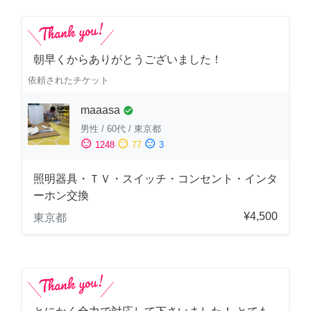
朝早くからありがとうございました！
依頼されたチケット
maaasa
check_circle
男性
/
60代
/
東京都
sentiment_satisfied
sentiment_neutral
sentiment_dissatisfied
1248
77
3
照明器具・ＴＶ・スイッチ・コンセント・インタ
ーホン交換
¥4,500
東京都