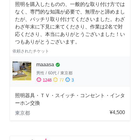
照明を購入したものの、一般的な取り付け方では
なく、専門的な知識が必要で、無理かと諦めまし
たが、バッチリ取り付けてくださいました。わざ
わざ年末に下見に来てくださり、作業は2名で対
応くださり、本当にありがとうございました！い
つもありがとうございます。
依頼されたチケット
maaasa
check_circle
男性
/
60代
/
東京都
sentiment_satisfied
sentiment_neutral
sentiment_dissatisfied
1248
77
3
照明器具・ＴＶ・スイッチ・コンセント・インタ
ーホン交換
¥4,500
東京都