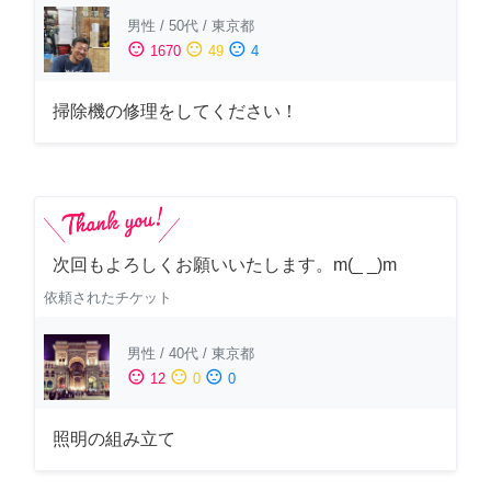
男性
/
50代
/
東京都
sentiment_satisfied
sentiment_neutral
sentiment_dissatisfied
1670
49
4
掃除機の修理をしてください！
次回もよろしくお願いいたします。m(_ _)m
依頼されたチケット
男性
/
40代
/
東京都
sentiment_satisfied
sentiment_neutral
sentiment_dissatisfied
12
0
0
照明の組み立て