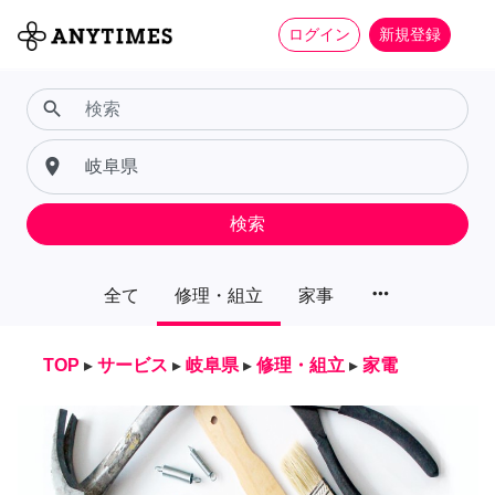
ログイン
新規登録
search
place
検索
more_horiz
全て
修理・組立
家事
TOP
▸
サービス
▸
岐阜県
▸
修理・組立
▸
家電