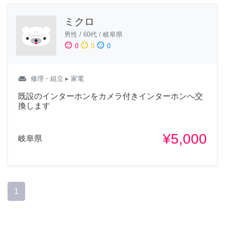
ミクロ
男性
/
60代
/
岐阜県
sentiment_satisfied
sentiment_neutral
sentiment_dissatisfied
0
0
0
weekend
修理・組立
▸ 家電
既設のインターホンをカメラ付きインターホンへ交
換します
¥5,000
岐阜県
1