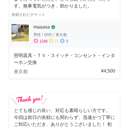
す。無事電気がつき、助かりました。
依頼されたチケット
maaasa
check_circle
男性
/
60代
/
東京都
sentiment_satisfied
sentiment_neutral
sentiment_dissatisfied
1248
77
3
照明器具・ＴＶ・スイッチ・コンセント・インタ
ーホン交換
¥4,500
東京都
とても感じの良い、対応も素晴らしい方です。
今回は前日の依頼にも関わらず、迅速かつ丁寧に
ご対応いただき、ありがとうございました！ 初