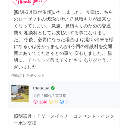
[照明器具取付依頼]いたしました。 今回はこちら
のローゼットの状態のせいで 見積もりが出来な
くなってしまい、 急遽、見積もりのための交通
費を 相談料としてお支払いする事になりまし
た。 今後、必要になった場合は (お願い出来る様
になるかは分かりませんが) 今回の相談料を交通
費にあててくださるとの事で 安心しました。 親
切に、チャットで教えてくださり ありがとうご
ざいました。
依頼されたチケット
maaasa
check_circle
男性
/
60代
/
東京都
sentiment_satisfied
sentiment_neutral
sentiment_dissatisfied
1248
77
3
照明器具・ＴＶ・スイッチ・コンセント・インタ
ーホン交換