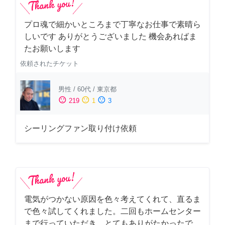
プロ魂で細かいところまで丁寧なお仕事で素晴ら
しいです ありがとうございました 機会あればま
たお願いします
依頼されたチケット
男性
/
60代
/
東京都
sentiment_satisfied
sentiment_neutral
sentiment_dissatisfied
219
1
3
シーリングファン取り付け依頼
電気がつかない原因を色々考えてくれて、直るま
で色々試してくれました。二回もホームセンター
まで行っていただき、とてもありがたかったで