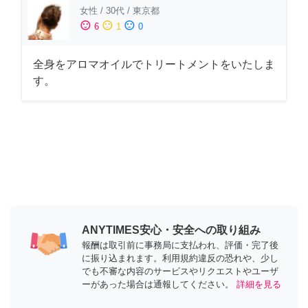
女性
/
30代
/
東京都
sentiment_satisfied
sentiment_neutral
sentiment_dissatisfied
6
1
0
全身をアロマオイルでトリートメントをいたしま
す。
ANYTIMES安心・安全への取り組み
報酬は取引前に事務局に支払われ、評価・完了後
に振り込まれます。利用規約違反の恐れや、少し
でも不審な内容のサービスやリクエストやユーザ
ーがあった場合は通報してください。
詳細を見る