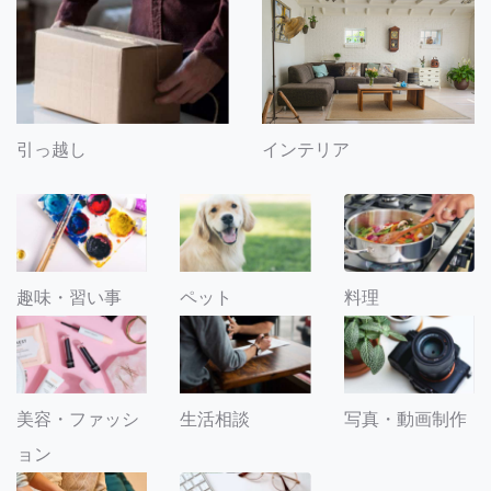
引っ越し
インテリア
趣味・習い事
ペット
料理
美容・ファッシ
生活相談
写真・動画制作
ョン