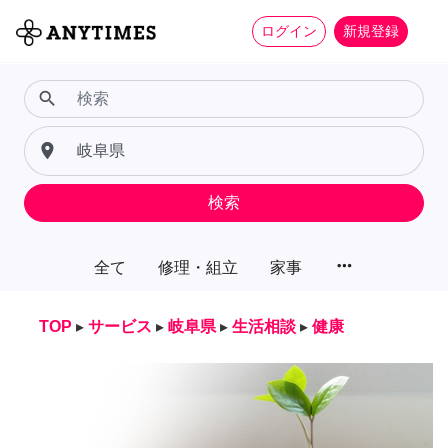
ログイン
新規登録
search
place
検索
more_horiz
全て
修理・組立
家事
TOP
▸
サービス
▸
岐阜県
▸
生活相談
▸
健康