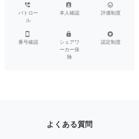
perm_phone_msg
assignment_ind
tag_faces
パトロー
本人確認
評価制度
ル
smartphone
lock
stars
番号確認
シェアワ
認定制度
ーカー保
険
よくある質問