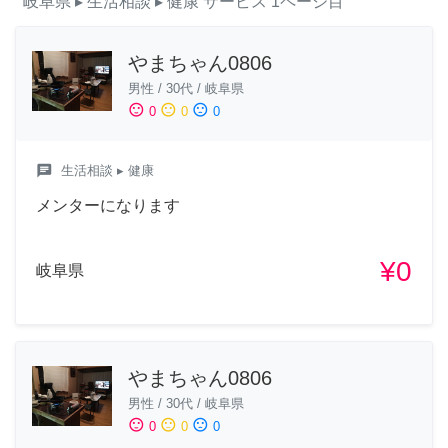
岐阜県
▸ 生活相談
▸ 健康
サービス
1ページ目
やまちゃん0806
男性
/
30代
/
岐阜県
sentiment_satisfied
sentiment_neutral
sentiment_dissatisfied
0
0
0
chat
生活相談
▸ 健康
メンターになります
¥0
岐阜県
やまちゃん0806
男性
/
30代
/
岐阜県
sentiment_satisfied
sentiment_neutral
sentiment_dissatisfied
0
0
0