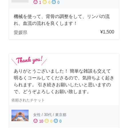
sentiment_satisfied
sentiment_neutral
sentiment_dissatisfied
1
0
0
機械を使って、背骨の調整をして、リンパの流
れ、血流の流れを良くします！
¥1,500
愛媛県
ありがとうございました！ 簡単な雑談も交えて
明るくコールしてくださるので、気持ちよく起き
られます。 引き続きお願いしたいと思いますの
で、どうぞよろしくお願い致します。
依頼されたチケット
女性
/
30代
/
東京都
sentiment_satisfied
sentiment_neutral
sentiment_dissatisfied
10
0
0