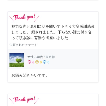
魅力な声と真剣に話を聞いて下さり大変感謝感激
しました。 癒されました。下らない話に付き合
って頂き誠に有難う御座いました。
依頼されたチケット
女性
/
40代
/
東京都
sentiment_satisfied
sentiment_neutral
sentiment_dissatisfied
6
0
0
お悩み聞きたいです。