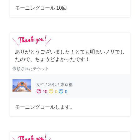
モーニングコール 10回
ありがとうございました！とても明るいノリでし
たので、ちょうどよかったです！
依頼されたチケット
女性
/
30代
/
東京都
sentiment_satisfied
sentiment_neutral
sentiment_dissatisfied
10
0
0
モーニングコールします。