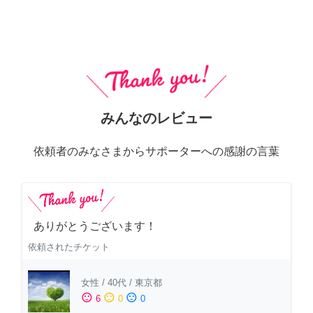
みんなのレビュー
依頼者のみなさまからサポーターへの感謝の言葉
ありがとうございます！
依頼されたチケット
女性
/
40代
/
東京都
sentiment_satisfied
sentiment_neutral
sentiment_dissatisfied
6
0
0