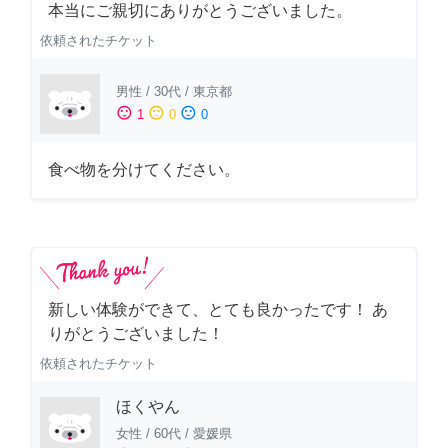
本当にご親切にありがとうございました。
依頼されたチケット
男性
/
30代
/
東京都
sentiment_satisfied
sentiment_neutral
sentiment_dissatisfied
1
0
0
食べ物を分けてください。
新しい体験ができて、とても良かったです！ あ
りがとうございました！
依頼されたチケット
ほくやん
女性
/
60代
/
愛媛県