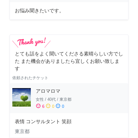
お悩み聞きたいです。
とても話をよく聞いてくださる素晴らしい方でし
た また機会がありましたら宜しくお願い致しま
す
依頼されたチケット
アロマロマ
女性
/
40代
/
東京都
sentiment_satisfied
sentiment_neutral
sentiment_dissatisfied
6
0
0
表情 コンサルタント 笑顔
東京都