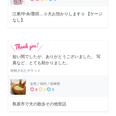
江東/中央/墨田…☺︎犬お預かりします☺︎ 【ケージ
なし】
短い間でしたが、ありがとうございました。 写
真など、とても助かりました。
依頼されたチケット
女性
/
40代
/
長崎県
sentiment_satisfied
sentiment_neutral
sentiment_dissatisfied
8
0
0
島原市で犬の散歩その他世話