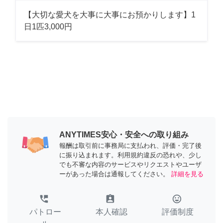
【大切な愛犬を大事に大事にお預かりします】1
日1匹3,000円
ANYTIMES安心・安全への取り組み
報酬は取引前に事務局に支払われ、評価・完了後
に振り込まれます。利用規約違反の恐れや、少し
でも不審な内容のサービスやリクエストやユーザ
ーがあった場合は通報してください。
詳細を見る
perm_phone_msg
assignment_ind
tag_faces
パトロー
本人確認
評価制度