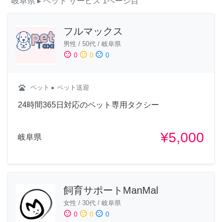
岐阜県
▸ ペット
サービス
1ページ目
フルマックス
男性
/
50代
/
岐阜県
sentiment_satisfied
sentiment_neutral
sentiment_dissatisfied
0
0
0
pets
ペット
▸ ペット送迎
24時間365日対応のペット専用タクシー
¥5,000
岐阜県
飼育サポートManMal
女性
/
30代
/
岐阜県
sentiment_satisfied
sentiment_neutral
sentiment_dissatisfied
0
0
0