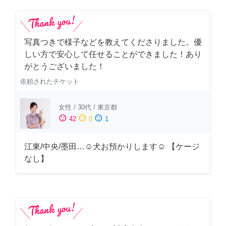
写真つきで様子などを教えてくださりました。優
しい方で安心して任せることができました！あり
がとうございました！
依頼されたチケット
女性
/
30代
/
東京都
sentiment_satisfied
sentiment_neutral
sentiment_dissatisfied
42
0
1
江東/中央/墨田…☺︎犬お預かりします☺︎ 【ケージ
なし】