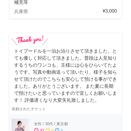
補充等
¥3,000
兵庫県
トイプードルを一泊お泊りさせて頂きました。と
ても優しく対応して頂きました。普段は人見知り
するうちのワンコも、主様には心をひらいてたよ
うです。写真や動画送って頂いたり、様子を知ら
せて頂けたのでこちらも安心して預ける事ができ
ました。ありがとうございます。 また夏に長期
で預けたいと思っていますので宜しくお願いしま
す！ 評価遅くなり大変失礼致しました。
依頼されたチケット
女性
/
30代
/
東京都
sentiment_satisfied
sentiment_neutral
sentiment_dissatisfied
42
0
1