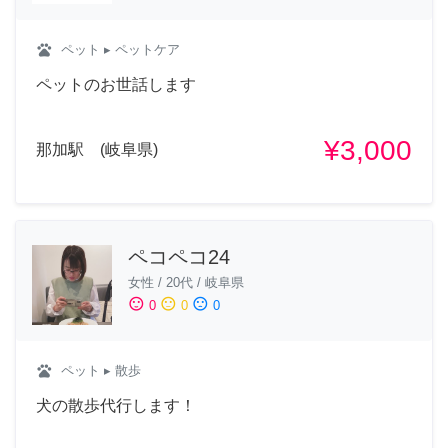
pets
ペット
▸ ペットケア
ペットのお世話します
¥3,000
那加駅 (岐阜県)
ペコペコ24
女性
/
20代
/
岐阜県
sentiment_satisfied
sentiment_neutral
sentiment_dissatisfied
0
0
0
pets
ペット
▸ 散歩
犬の散歩代行します！