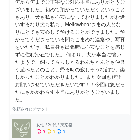
何から何までご丁寧なご対応本当にありがとうご
ざいました。初めて預かっていただくということ
もあり、犬も私も不安になっておりましたがお逢
いするなり犬も私も、Mellowbearさまの人とな
りにとても安心して預けることができました。預
かってくださっている間もこまめな連絡や、写真
をいただき、私自身も出張時に不安なことを感じ
ずに住む滞在でした。 何より、犬が本当に懐い
たようで、飼ってらっしゃるわんちゃんとも仲良
く遊べたとのこと、帰る時の寂しそうな顔で、楽
しかったことがわかりました。 また次回もぜひ
お願いさせていただきたいです！！今回は急だっ
たにもかかわらず本当にありがとうございまし
た。
依頼されたチケット
女性
/
30代
/
東京都
sentiment_satisfied
sentiment_neutral
sentiment_dissatisfied
3
0
0