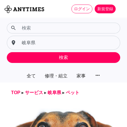
ログイン
新規登録
search
place
検索
more_horiz
全て
修理・組立
家事
TOP
▸
サービス
▸
岐阜県
▸
ペット