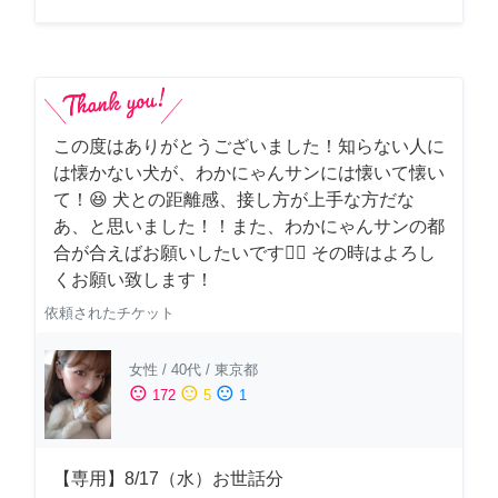
この度はありがとうございました！知らない人に
は懐かない犬が、わかにゃんサンには懐いて懐い
て！😆 犬との距離感、接し方が上手な方だな
あ、と思いました！！また、わかにゃんサンの都
合が合えばお願いしたいです🙇‍♂️ その時はよろし
くお願い致します！
依頼されたチケット
女性
/
40代
/
東京都
sentiment_satisfied
sentiment_neutral
sentiment_dissatisfied
172
5
1
【専用】8/17（水）お世話分