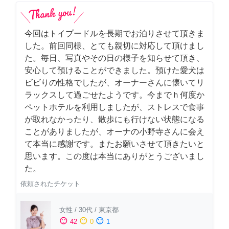
今回はトイプードルを長期でお泊りさせて頂きま
した。前回同様、とても親切に対応して頂けまし
た。毎日、写真やその日の様子を知らせて頂き、
安心して預けることができました。預けた愛犬は
ビビりの性格でしたが、オーナーさんに懐いてリ
ラックスして過ごせたようです。今までｈ何度か
ペットホテルを利用しましたが、ストレスで食事
が取れなかったり、散歩にも行けない状態になる
ことがありましたが、オーナの小野寺さんに会え
て本当に感謝です。またお願いさせて頂きたいと
思います。この度は本当にありがとうございまし
た。
依頼されたチケット
女性
/
30代
/
東京都
sentiment_satisfied
sentiment_neutral
sentiment_dissatisfied
42
0
1