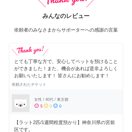
みんなのレビュー
依頼者のみなさまからサポーターへの感謝の言葉
とても丁寧な方で、安心してペットを預けること
ができました！また、機会があれば是非よろしく
お願いいたします！ 皆さんにお勧めします！
依頼されたチケット
女性
/
40代
/
東京都
sentiment_satisfied
sentiment_neutral
sentiment_dissatisfied
5
0
0
【ラット2匹/1週間程度預かり】神奈川県の宮前
区です。