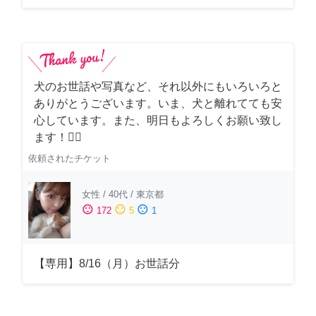
犬のお世話や写真など、それ以外にもいろいろと
ありがとうございます。いま、犬と離れてても安
心しています。また、明日もよろしくお願い致し
ます！🙇‍♂️
依頼されたチケット
女性
/
40代
/
東京都
sentiment_satisfied
sentiment_neutral
sentiment_dissatisfied
172
5
1
【専用】8/16（月）お世話分