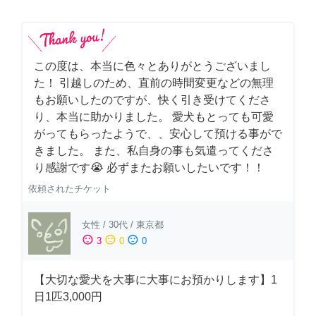
この度は、本当に色々とありがとうございまし
た！ 引越しのため、直前の時間変更などの無理
もお願いしたのですが、快く引き受けてくださ
り、本当に助かりました。 愛犬もとっても可愛
がってもらったようで、、安心して預ける事がで
きました。 また、私自身の事も気遣ってくださ
り感謝です😭 必ずまたお願いしたいです！！
依頼されたチケット
女性
/
30代
/
東京都
sentiment_satisfied
sentiment_neutral
sentiment_dissatisfied
3
0
0
【大切な愛犬を大事に大事にお預かりします】1
日1匹3,000円