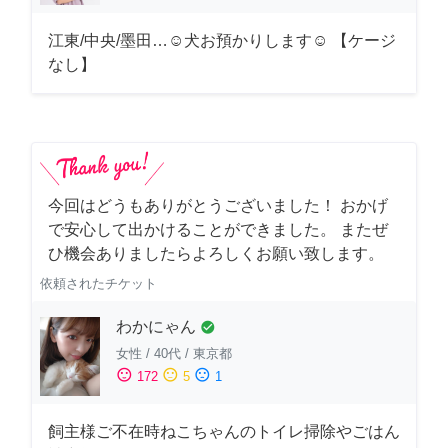
江東/中央/墨田…☺︎犬お預かりします☺︎ 【ケージ
なし】
今回はどうもありがとうございました！ おかげ
で安心して出かけることができました。 またぜ
ひ機会ありましたらよろしくお願い致します。
依頼されたチケット
わかにゃん
check_circle
女性
/
40代
/
東京都
sentiment_satisfied
sentiment_neutral
sentiment_dissatisfied
172
5
1
飼主様ご不在時ねこちゃんのトイレ掃除やごはん