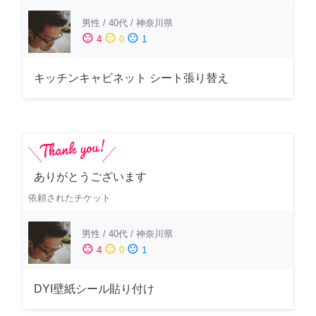
男性
/
40代
/
神奈川県
sentiment_satisfied
sentiment_neutral
sentiment_dissatisfied
4
0
1
キッチンキャビネット シート張り替え
ありがとうございます
依頼されたチケット
男性
/
40代
/
神奈川県
sentiment_satisfied
sentiment_neutral
sentiment_dissatisfied
4
0
1
DYI壁紙シール貼り付け