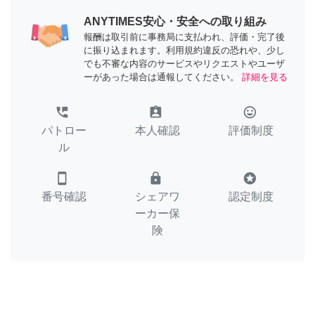
ANYTIMES安心・安全への取り組み
報酬は取引前に事務局に支払われ、評価・完了後
に振り込まれます。利用規約違反の恐れや、少し
でも不審な内容のサービスやリクエストやユーザ
ーがあった場合は通報してください。
詳細を見る
perm_phone_msg
assignment_ind
tag_faces
パトロー
本人確認
評価制度
ル
smartphone
lock
stars
番号確認
シェアワ
認定制度
ーカー保
険