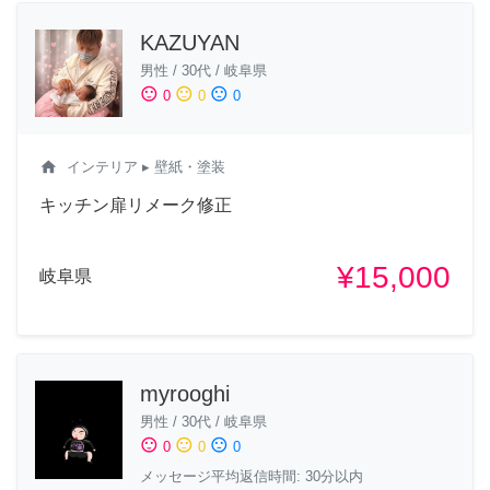
KAZUYAN
男性
/
30代
/
岐阜県
sentiment_satisfied
sentiment_neutral
sentiment_dissatisfied
0
0
0
home
インテリア
▸ 壁紙・塗装
キッチン扉リメーク修正
¥15,000
岐阜県
myrooghi
男性
/
30代
/
岐阜県
sentiment_satisfied
sentiment_neutral
sentiment_dissatisfied
0
0
0
メッセージ平均返信時間: 30分以内