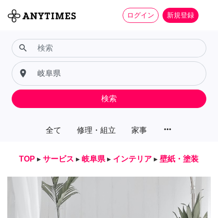
ログイン
新規登録
search
place
検索
more_horiz
全て
修理・組立
家事
TOP
▸
サービス
▸
岐阜県
▸
インテリア
▸
壁紙・塗装