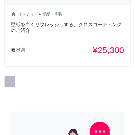
home
インテリア
▸ 壁紙・塗装
壁紙を白くリフレッシュする、クロスコーティング
のご紹介
¥25,300
岐阜県
1