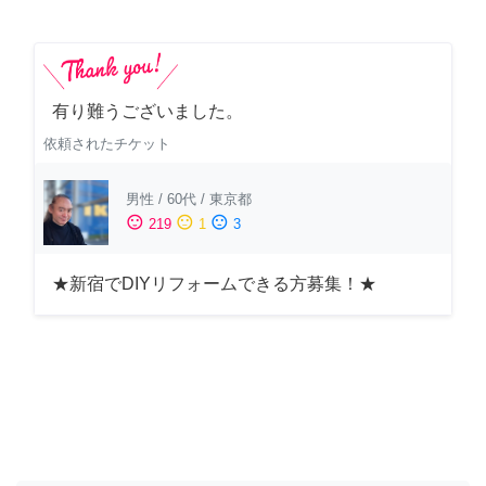
有り難うございました。
依頼されたチケット
男性
/
60代
/
東京都
sentiment_satisfied
sentiment_neutral
sentiment_dissatisfied
219
1
3
★新宿でDIYリフォームできる方募集！★