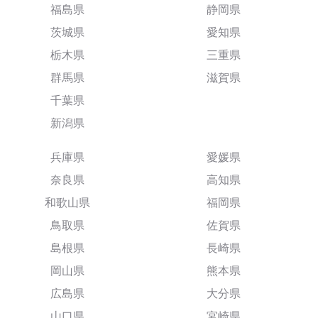
福島県
静岡県
茨城県
愛知県
栃木県
三重県
群馬県
滋賀県
千葉県
新潟県
兵庫県
愛媛県
奈良県
高知県
和歌山県
福岡県
鳥取県
佐賀県
島根県
長崎県
岡山県
熊本県
広島県
大分県
山口県
宮崎県