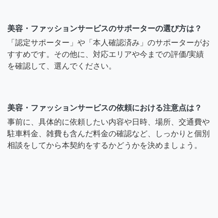
美容・ファッションサービスのサポーターの選び方は？
「認定サポーター」や「本人確認済み」のサポーターがお
すすめです。その他に、対応エリアや今までの評価/実績
を確認して、選んでください。
美容・ファッションサービスの依頼における注意点は？
事前に、具体的に依頼したい内容や日時、場所、交通費や
駐車料金、雑費も含んだ料金の確認など、しっかりと個別
相談をしてから本契約をするかどうかを決めましょう。