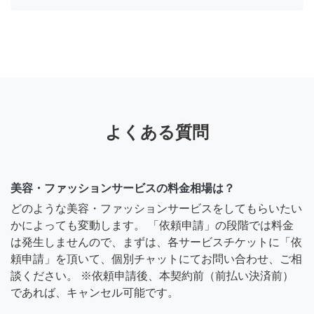
よくある質問
美容・ファッションサービスの料金相場は？
どのような美容・ファッションサービスをしてもらいたい
かによっても変動します。 「依頼申請」の段階では料金
は発生しませんので、まずは、各サービスチケットに「依
頼申請」を頂いて、個別チャットにてお問い合わせ、ご相
談ください。 ※依頼申請後、本契約前（前払い決済前）
であれば、キャンセル可能です。