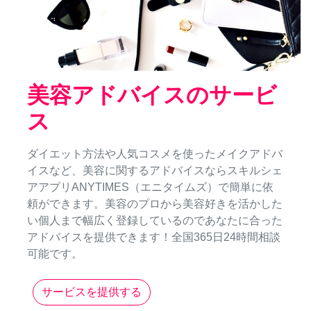
美容アドバイスのサービ
ス
ダイエット方法や人気コスメを使ったメイクアドバ
イスなど、美容に関するアドバイスならスキルシェ
アアプリANYTIMES（エニタイムズ）で簡単に依
頼ができます。美容のプロから美容好きを活かした
い個人まで幅広く登録しているのであなたに合った
アドバイスを提供できます！全国365日24時間相談
可能です。
サービスを提供する