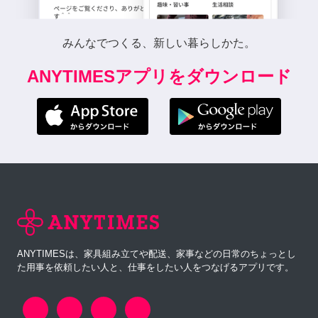
みんなでつくる、新しい暮らしかた。
ANYTIMESアプリをダウンロード
ANYTIMESは、家具組み立てや配送、家事などの日常のちょっとし
た用事を依頼したい人と、仕事をしたい人をつなげるアプリです。