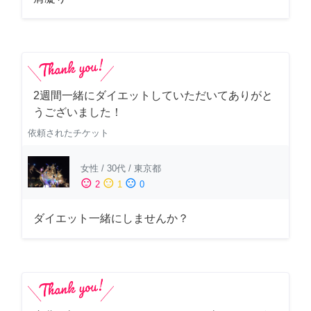
2週間一緒にダイエットしていただいてありがと
うございました！
依頼されたチケット
女性
/
30代
/
東京都
sentiment_satisfied
sentiment_neutral
sentiment_dissatisfied
2
1
0
ダイエット一緒にしませんか？