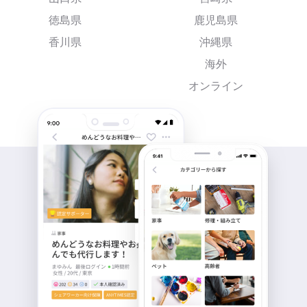
徳島県
鹿児島県
香川県
沖縄県
海外
オンライン