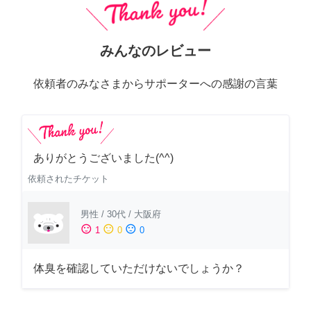
みんなのレビュー
依頼者のみなさまからサポーターへの感謝の言葉
ありがとうございました(^^)
依頼されたチケット
男性
/
30代
/
大阪府
sentiment_satisfied
sentiment_neutral
sentiment_dissatisfied
1
0
0
体臭を確認していただけないでしょうか？