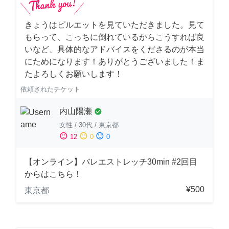
きょうはピルエットを見ていただきました。見て
もらって、こっちに倒れているからこうすれば良
いなど、具体的なアドバイスをくださるのが本当
にためになります！ありがとうございました！ま
たよろしくお願いします！
依頼されたチケット
内山陽瀬
check_circle
女性
/
30代
/
東京都
sentiment_satisfied
sentiment_neutral
sentiment_dissatisfied
12
0
0
【オンライン】バレエストレッチ30min #2回目
からはこちら！
¥500
東京都