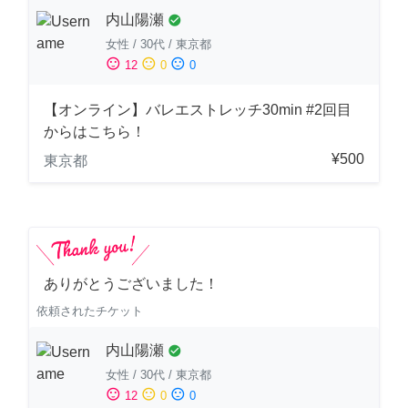
内山陽瀬
check_circle
女性
/
30代
/
東京都
sentiment_satisfied
sentiment_neutral
sentiment_dissatisfied
12
0
0
【オンライン】バレエストレッチ30min #2回目
からはこちら！
¥500
東京都
ありがとうございました！
依頼されたチケット
内山陽瀬
check_circle
女性
/
30代
/
東京都
sentiment_satisfied
sentiment_neutral
sentiment_dissatisfied
12
0
0