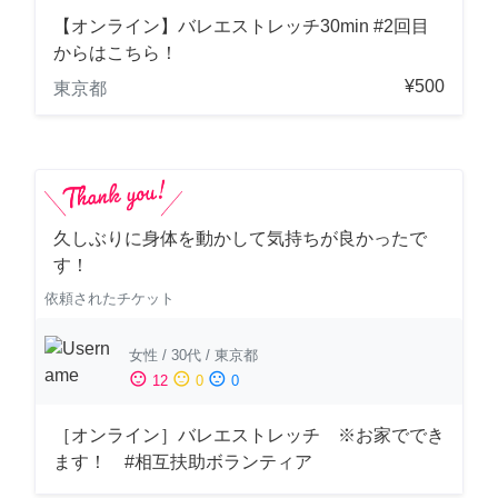
【オンライン】バレエストレッチ30min #2回目
からはこちら！
¥500
東京都
久しぶりに身体を動かして気持ちが良かったで
す！
依頼されたチケット
女性
/
30代
/
東京都
sentiment_satisfied
sentiment_neutral
sentiment_dissatisfied
12
0
0
［オンライン］バレエストレッチ ※お家ででき
ます！ #相互扶助ボランティア