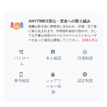
ANYTIMES安心・安全への取り組み
報酬は取引前に事務局に支払われ、評価・完了後
に振り込まれます。利用規約違反の恐れや、少し
でも不審な内容のサービスやリクエストやユーザ
ーがあった場合は通報してください。
詳細を見る
perm_phone_msg
assignment_ind
tag_faces
パトロー
本人確認
評価制度
ル
smartphone
lock
stars
番号確認
シェアワ
認定制度
ーカー保
険