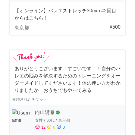
【オンライン】バレエストレッチ30min #2回目
からはこちら！
¥500
東京都
ありがとうございます！すごいです！！自分のバ
レエの悩みを解決するためのトレーニングをオー
ダーメイドしてくださいます！体の使い方がわか
りましたか！おうちでもやってみる！
依頼されたチケット
内山陽瀬
check_circle
女性
/
30代
/
東京都
sentiment_satisfied
sentiment_neutral
sentiment_dissatisfied
12
0
0