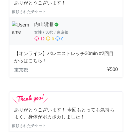
ありがとうございます！
依頼されたチケット
内山陽瀬
check_circle
女性
/
30代
/
東京都
sentiment_satisfied
sentiment_neutral
sentiment_dissatisfied
12
0
0
【オンライン】バレエストレッチ30min #2回目
からはこちら！
¥500
東京都
ありがとうございます！ 今回もとっても気持ち
よく、身体がポカポカしました！
依頼されたチケット