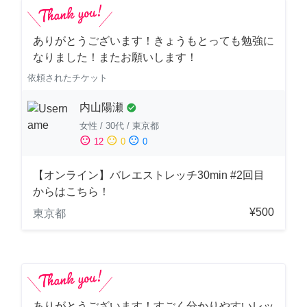
ありがとうございます！きょうもとっても勉強に
なりました！またお願いします！
依頼されたチケット
内山陽瀬
check_circle
女性
/
30代
/
東京都
sentiment_satisfied
sentiment_neutral
sentiment_dissatisfied
12
0
0
【オンライン】バレエストレッチ30min #2回目
からはこちら！
¥500
東京都
ありがとうございます！すごく分かりやすいレッ