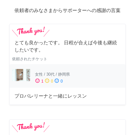
依頼者のみなさまからサポーターへの感謝の言葉
とても良かったです。 日程が合えば今後も継続
したいです。
依頼されたチケット
女性
/
30代
/
静岡県
sentiment_satisfied
sentiment_neutral
sentiment_dissatisfied
1
0
0
プロバレリーナと一緒にレッスン