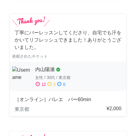
丁寧にバーレッスンしてくださり、自宅でも汗を
かいてリフレッシュできました！ありがとうござ
いました。
依頼されたチケット
内山陽瀬
check_circle
女性
/
30代
/
東京都
sentiment_satisfied
sentiment_neutral
sentiment_dissatisfied
12
0
0
［オンライン］バレエ バー60min
¥2,000
東京都