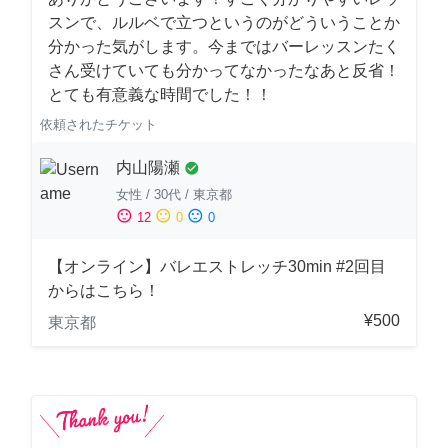
スンで、ルルベで立つというのがどういうことか
分かった気がします。今まではバーレッスンたく
さん受けていても分かってなかったなあと反省！
とても有意義な時間でした！！
依頼されたチケット
内山陽瀬
check_circle
女性
/
30代
/
東京都
sentiment_satisfied
sentiment_neutral
sentiment_dissatisfied
12
0
0
【オンライン】バレエストレッチ30min #2回目
からはこちら！
¥500
東京都