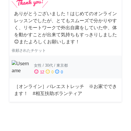
ありがとうございました！はじめてのオンライン
レッスンでしたが、とてもスムーズで分かりやす
く、リモートワークで外出自粛をしていた中、体
を動かすことが出来て気持ちもすっきりしました
😊またよろしくお願いします！
依頼されたチケット
女性
/
30代
/
東京都
sentiment_satisfied
sentiment_neutral
sentiment_dissatisfied
12
0
0
［オンライン］バレエストレッチ ※お家ででき
ます！ #相互扶助ボランティア