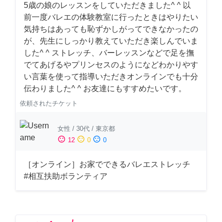
5歳の娘のレッスンをしていただきました^ ^ 以
前一度バレエの体験教室に行ったときはやりたい
気持ちはあっても恥ずかしがってできなかったの
が、先生にしっかり教えていただき楽しんでいま
した^ ^ ストレッチ、バーレッスンなどで足を撫
でてあげるやプリンセスのようになどわかりやす
い言葉を使って指導いただきオンラインでも十分
伝わりました^ ^ お友達にもすすめたいです。
依頼されたチケット
女性
/
30代
/
東京都
sentiment_satisfied
sentiment_neutral
sentiment_dissatisfied
12
0
0
［オンライン］お家でできるバレエストレッチ
#相互扶助ボランティア