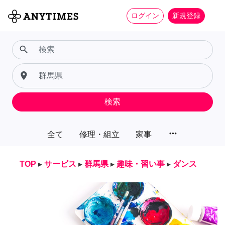
ログイン
新規登録
search
place
検索
more_horiz
全て
修理・組立
家事
TOP
▸
サービス
▸
群馬県
▸
趣味・習い事
▸
ダンス