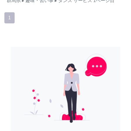
群馬県
▸ 趣味・習い事
▸ ダンス
サービス
1ページ目
1