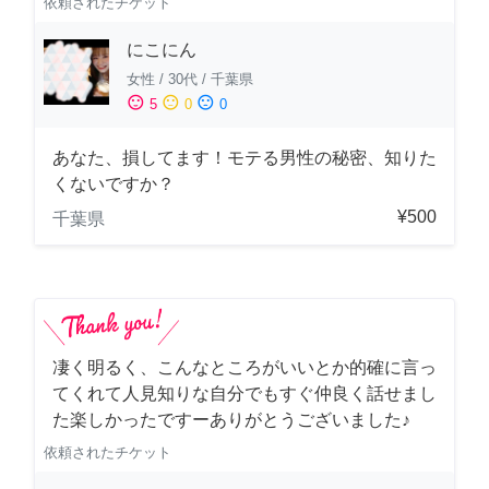
依頼されたチケット
にこにん
女性
/
30代
/
千葉県
sentiment_satisfied
sentiment_neutral
sentiment_dissatisfied
5
0
0
あなた、損してます！モテる男性の秘密、知りた
くないですか？
¥500
千葉県
凄く明るく、こんなところがいいとか的確に言っ
てくれて人見知りな自分でもすぐ仲良く話せまし
た楽しかったですーありがとうございました♪
依頼されたチケット