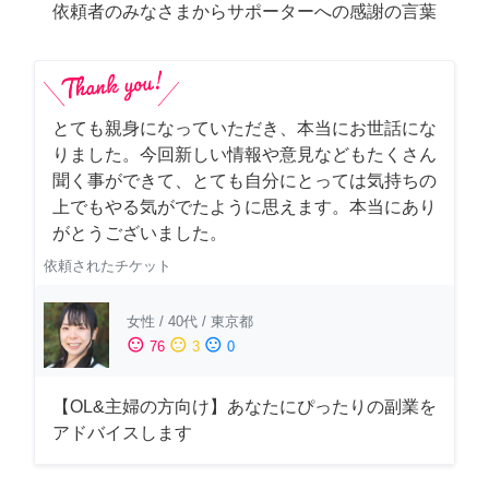
依頼者のみなさまからサポーターへの感謝の言葉
とても親身になっていただき、本当にお世話にな
りました。今回新しい情報や意見などもたくさん
聞く事ができて、とても自分にとっては気持ちの
上でもやる気がでたように思えます。本当にあり
がとうございました。
依頼されたチケット
女性
/
40代
/
東京都
sentiment_satisfied
sentiment_neutral
sentiment_dissatisfied
76
3
0
【OL&主婦の方向け】あなたにぴったりの副業を
アドバイスします