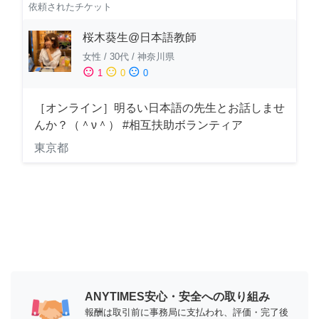
依頼されたチケット
桜木葵生@日本語教師
女性
/
30代
/
神奈川県
sentiment_satisfied
sentiment_neutral
sentiment_dissatisfied
1
0
0
［オンライン］明るい日本語の先生とお話しませ
んか？（＾ν＾） #相互扶助ボランティア
東京都
ANYTIMES安心・安全への取り組み
報酬は取引前に事務局に支払われ、評価・完了後