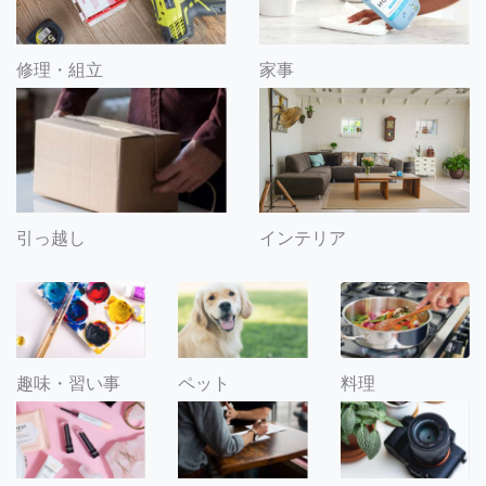
修理・組立
家事
引っ越し
インテリア
趣味・習い事
ペット
料理