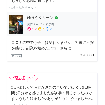
も宜しくお願い致します。
依頼されたチケット
ゆうやクリーン
check_circle
男性
/
40代
/
東京都
sentiment_satisfied
sentiment_neutral
sentiment_dissatisfied
150
1
0
コロナの中でも売上は変わりません。将来に不安
を感じ、副業を始めたい方、さらに
¥20,000
東京都
話が楽しくて時間が進むの早い早い(｡･о･｡)! 1時
間が1分かと感じました(笑) 凄く明るかったので
すぐうちとけました♪ありがとうございました♪☆