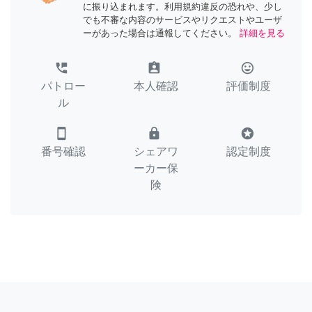
に振り込まれます。利用規約違反の恐れや、少し
でも不審な内容のサービスやリクエストやユーザ
ーがあった場合は通報してください。
詳細を見る
perm_phone_msg
assignment_ind
tag_faces
パトロー
本人確認
評価制度
ル
smartphone
lock
stars
番号確認
シェアワ
認定制度
ーカー保
険