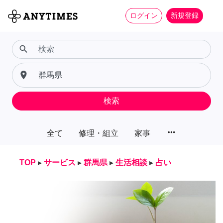
ログイン
新規登録
search
place
検索
more_horiz
全て
修理・組立
家事
TOP
▸
サービス
▸
群馬県
▸
生活相談
▸
占い