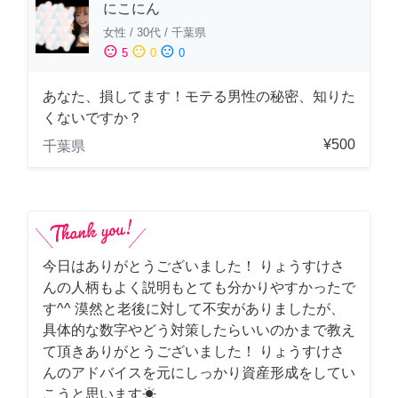
にこにん
女性
/
30代
/
千葉県
sentiment_satisfied
sentiment_neutral
sentiment_dissatisfied
5
0
0
あなた、損してます！モテる男性の秘密、知りた
くないですか？
¥500
千葉県
今日はありがとうございました！ りょうすけさ
んの人柄もよく説明もとても分かりやすかったで
す^^ 漠然と老後に対して不安がありましたが、
具体的な数字やどう対策したらいいのかまで教え
て頂きありがとうございました！ りょうすけさ
んのアドバイスを元にしっかり資産形成をしてい
こうと思います☀︎