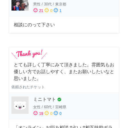
男性
/
30代
/
東京都
sentiment_satisfied
sentiment_neutral
sentiment_dissatisfied
21
0
1
相談にのって下さい
とても詳しく丁寧にみて頂きました。雰囲気もお
優しい方でお話しやすく、またお願いしたいなと
思いました。
依頼されたチケット
ミニトマト
check_circle
女性
/
60代
/
宮崎県
sentiment_satisfied
sentiment_neutral
sentiment_dissatisfied
19
0
0
「オンライン」お悩み相談 #占い #相互扶助ボラ