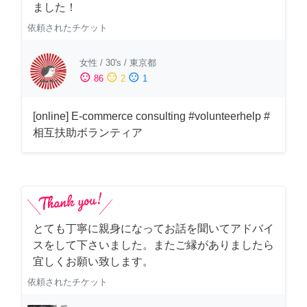
ました！
依頼されたチケット
女性
/
30's
/
東京都
sentiment_satisfied
sentiment_neutral
sentiment_dissatisfied
86
2
1
[online] E-commerce consulting #volunteerhelp #
相互扶助ボランティア
とても丁寧に親身になってお話を聞いてアドバイ
スをして下さいました。またご縁がありましたら
宜しくお願い致します。
依頼されたチケット