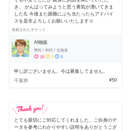
き、 がんばってみようと思う勇気が湧いてきま
した💪 今後また困難にぶち当たったらアドバイ
スを是非よろしくお願いいたします☺️
依頼されたチケット
AI物販
男性
/
40代
/
北海道
sentiment_satisfied
sentiment_neutral
sentiment_dissatisfied
10
0
0
申し訳ございません。今は募集してません。
¥50
千葉県
とても親切にご対応してくれました。ご自身のデ
ータを参考にわかりやすい説明をありがとうござ