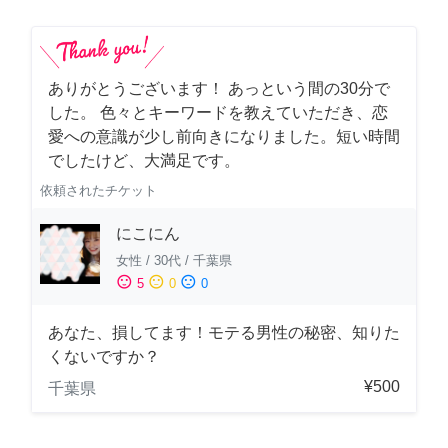
ありがとうございます！ あっという間の30分で
した。 色々とキーワードを教えていただき、恋
愛への意識が少し前向きになりました。短い時間
でしたけど、大満足です。
依頼されたチケット
にこにん
女性
/
30代
/
千葉県
sentiment_satisfied
sentiment_neutral
sentiment_dissatisfied
5
0
0
あなた、損してます！モテる男性の秘密、知りた
くないですか？
¥500
千葉県