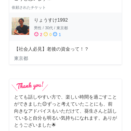
依頼されたチケット
りょうすけ1992
男性
/
30代
/
東京都
sentiment_satisfied
sentiment_neutral
sentiment_dissatisfied
2
0
1
【社会人必見】老後の資金って！？
東京都
とても話しやすい方で、楽しい時間を過ごすこと
ができました😊ずっと考えていたことにも、前
向きなアドバイスもいただけて、葵生さんと話し
ていると自分も明るい気持ちになれます。ありが
とうございました🌟