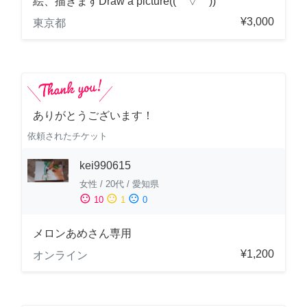
絵、描きますDraw a picture((⌒▽⌒))
¥3,000
東京都
ありがとうございます！
依頼されたチケット
kei990615
女性
/
20代
/
愛知県
sentiment_satisfied
sentiment_neutral
sentiment_dissatisfied
10
1
0
メロンあめさん専用
¥1,200
オンライン