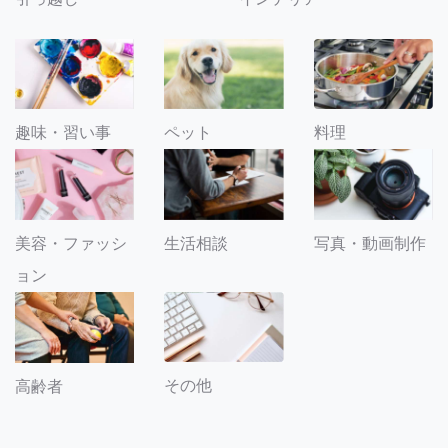
趣味・習い事
ペット
料理
美容・ファッシ
生活相談
写真・動画制作
ョン
その他
高齢者