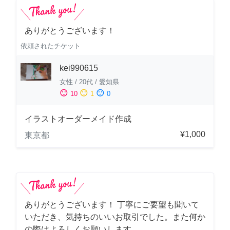
ありがとうございます！
依頼されたチケット
kei990615
女性
/
20代
/
愛知県
sentiment_satisfied
sentiment_neutral
sentiment_dissatisfied
10
1
0
イラストオーダーメイド作成
¥1,000
東京都
ありがとうございます！ 丁寧にご要望も聞いて
いただき、気持ちのいいお取引でした。また何か
の際はよろしくお願いします