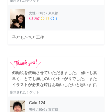
依頼されたチケット
女性
/
30代
/
東京都
sentiment_satisfied
sentiment_neutral
sentiment_dissatisfied
297
17
1
子どもたちと工作
似顔絵を依頼させていただきました。 修正も素
早く、とても満足のいく仕上がりでした。 また
イラストが必要な時はお願いしたいと思います。
依頼されたチケット
Gaku124
男性
/
30代
/
東京都