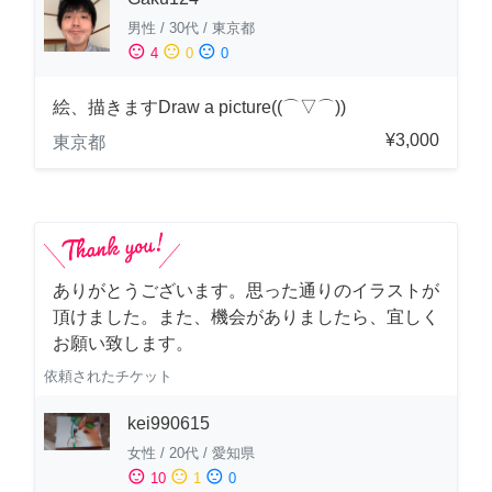
男性
/
30代
/
東京都
sentiment_satisfied
sentiment_neutral
sentiment_dissatisfied
4
0
0
絵、描きますDraw a picture((⌒▽⌒))
¥3,000
東京都
ありがとうございます。思った通りのイラストが
頂けました。また、機会がありましたら、宜しく
お願い致します。
依頼されたチケット
kei990615
女性
/
20代
/
愛知県
sentiment_satisfied
sentiment_neutral
sentiment_dissatisfied
10
1
0