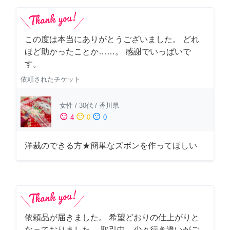
この度は本当にありがとうございました。 どれ
ほど助かったことか……。 感謝でいっぱいで
す。
依頼されたチケット
女性
/
30代
/
香川県
sentiment_satisfied
sentiment_neutral
sentiment_dissatisfied
4
0
0
洋裁のできる方★簡単なズボンを作ってほしい
依頼品が届きました。 希望どおりの仕上がりと
なっておりました。 取引中、少々行き違いがご