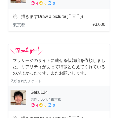
sentiment_satisfied
sentiment_neutral
sentiment_dissatisfied
4
0
0
絵、描きますDraw a picture((⌒▽⌒))
¥3,000
東京都
マッサージのサイトに載せる似顔絵を依頼しまし
た。リアリティがあって特徴とらえてくれている
のがよかったです。またお願いします。
依頼されたチケット
Gaku124
男性
/
30代
/
東京都
sentiment_satisfied
sentiment_neutral
sentiment_dissatisfied
4
0
0