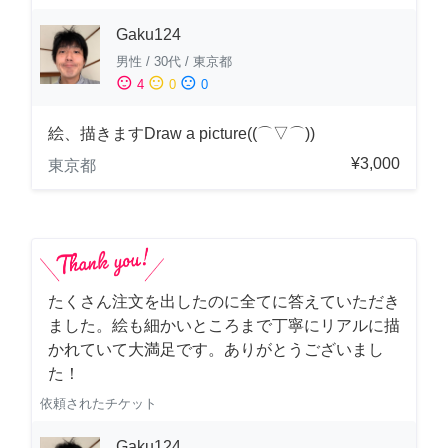
Gaku124
男性
/
30代
/
東京都
sentiment_satisfied
sentiment_neutral
sentiment_dissatisfied
4
0
0
絵、描きますDraw a picture((⌒▽⌒))
¥3,000
東京都
たくさん注文を出したのに全てに答えていただき
ました。絵も細かいところまで丁寧にリアルに描
かれていて大満足です。ありがとうございまし
た！
依頼されたチケット
Gaku124