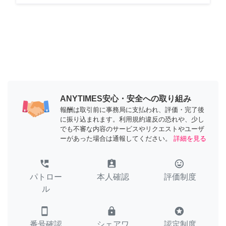
ANYTIMES安心・安全への取り組み
報酬は取引前に事務局に支払われ、評価・完了後
に振り込まれます。利用規約違反の恐れや、少し
でも不審な内容のサービスやリクエストやユーザ
ーがあった場合は通報してください。
詳細を見る
perm_phone_msg
assignment_ind
tag_faces
パトロー
本人確認
評価制度
ル
smartphone
lock
stars
番号確認
シェアワ
認定制度