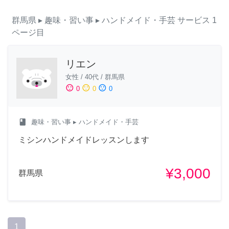
群馬県
▸ 趣味・習い事
▸ ハンドメイド・手芸
サービス
1
ページ目
リエン
女性
/
40代
/
群馬県
sentiment_satisfied
sentiment_neutral
sentiment_dissatisfied
0
0
0
class
趣味・習い事
▸ ハンドメイド・手芸
ミシンハンドメイドレッスンします
¥3,000
群馬県
1