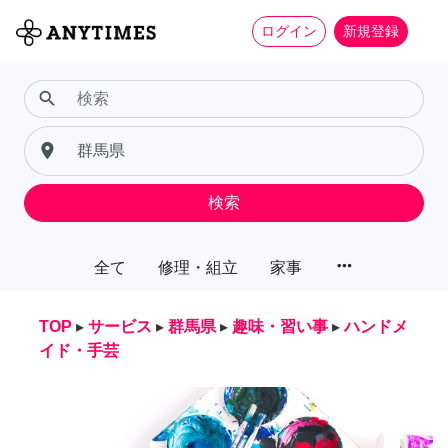
ログイン
新規登録
search
place
検索
more_horiz
全て
修理・組立
家事
TOP
▸
サービス
▸
群馬県
▸
趣味・習い事
▸
ハンドメ
イド・手芸