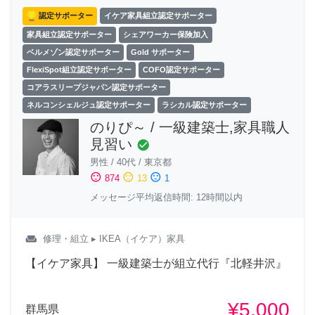
認定サポーター
イケア家具組立認定サポーター
家具組立認定サポーター
シェアワーカー保険加入
ベルメゾン認定サポーター
Gold サポーター
FlexiSpot組立認定サポーター
COFO認定サポーター
コアラスリープジャパン認定サポーター
ネルコンシェルジュ認定サポーター
ラシカル認定サポーター
のりぴ～ / 一級建築士,家具職人
見習い
check_circle
男性
/
40代
/
東京都
sentiment_satisfied
sentiment_neutral
sentiment_dissatisfied
874
13
1
メッセージ平均返信時間: 12時間以内
weekend
修理・組立
▸ IKEA（イケア）家具
【イケア家具】 一級建築士が組立代行『北軽井沢』
¥5,000
群馬県