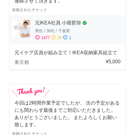
連絡させて頂きます。
依頼されたチケット
元IKEA社員 小堀哲弥
check_circle
男性
/
30代
/
千葉県
sentiment_satisfied
sentiment_neutral
sentiment_dissatisfied
1477
28
1
元イケア店員が組み立て！IKEA収納家具組立て
¥5,000
東京都
今回は2時間作業予定でしたが、 次の予定がある
にも関わらず最後までご対応いただきました。
ありがとうございました。 またよろしくお願い
致します。
依頼されたチケット