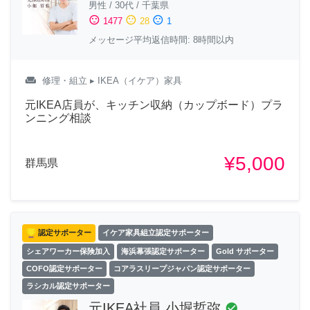
男性
/
30代
/
千葉県
sentiment_satisfied
sentiment_neutral
sentiment_dissatisfied
1477
28
1
メッセージ平均返信時間: 8時間以内
weekend
修理・組立
▸ IKEA（イケア）家具
元IKEA店員が、キッチン収納（カップボード）プラ
ンニング相談
¥5,000
群馬県
認定サポーター
イケア家具組立認定サポーター
シェアワーカー保険加入
海浜幕張認定サポーター
Gold サポーター
COFO認定サポーター
コアラスリープジャパン認定サポーター
ラシカル認定サポーター
元IKEA社員 小堀哲弥
check_circle