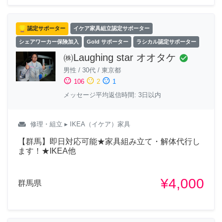
認定サポーター
イケア家具組立認定サポーター
シェアワーカー保険加入
Gold サポーター
ラシカル認定サポーター
㈱Laughing star オオタケ
check_circle
男性
/
30代
/
東京都
sentiment_satisfied
sentiment_neutral
sentiment_dissatisfied
106
2
1
メッセージ平均返信時間: 3日以内
weekend
修理・組立
▸ IKEA（イケア）家具
【群馬】即日対応可能★家具組み立て・解体代行し
ます！★IKEA他
¥4,000
群馬県