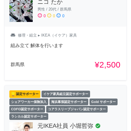
ニコ たか
男性
/
20代
/
群馬県
sentiment_satisfied
sentiment_neutral
sentiment_dissatisfied
0
0
0
weekend
修理・組立
▸ IKEA（イケア）家具
組み立て 解体を行います
¥2,500
群馬県
認定サポーター
イケア家具組立認定サポーター
シェアワーカー保険加入
海浜幕張認定サポーター
Gold サポーター
COFO認定サポーター
コアラスリープジャパン認定サポーター
ラシカル認定サポーター
元IKEA社員 小堀哲弥
check_circle