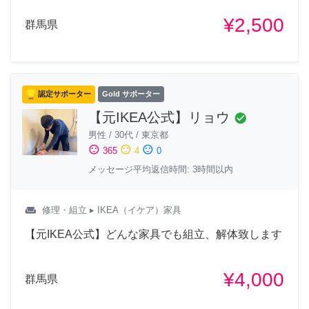
¥2,500
群馬県
認定サポーター
Gold サポーター
【元IKEA公式】リョウ
check_circle
男性
/
30代
/
東京都
sentiment_satisfied
sentiment_neutral
sentiment_dissatisfied
365
4
0
メッセージ平均返信時間: 3時間以内
weekend
修理・組立
▸ IKEA（イケア）家具
【元IKEA公式】どんな家具でも組立、解体致します
¥4,000
群馬県