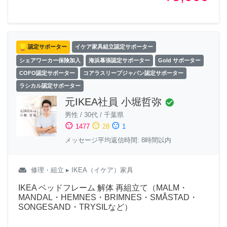
認定サポーター
イケア家具組立認定サポーター
シェアワーカー保険加入
海浜幕張認定サポーター
Gold サポーター
COFO認定サポーター
コアラスリープジャパン認定サポーター
ラシカル認定サポーター
元IKEA社員 小堀哲弥
check_circle
男性
/
30代
/
千葉県
sentiment_satisfied
sentiment_neutral
sentiment_dissatisfied
1477
28
1
メッセージ平均返信時間: 8時間以内
weekend
修理・組立
▸ IKEA（イケア）家具
IKEA ベッドフレーム 解体 再組立て（MALM・
MANDAL・HEMNES・BRIMNES・SMÅSTAD・
SONGESAND・TRYSILなど）