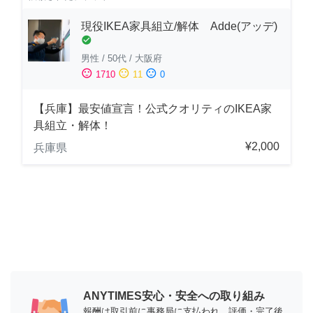
現役IKEA家具組立/解体 Adde(アッデ)
check_circle
男性
/
50代
/
大阪府
sentiment_satisfied
sentiment_neutral
sentiment_dissatisfied
1710
11
0
【兵庫】最安値宣言！公式クオリティのIKEA家
具組立・解体！
¥2,000
兵庫県
ANYTIMES安心・安全への取り組み
報酬は取引前に事務局に支払われ、評価・完了後