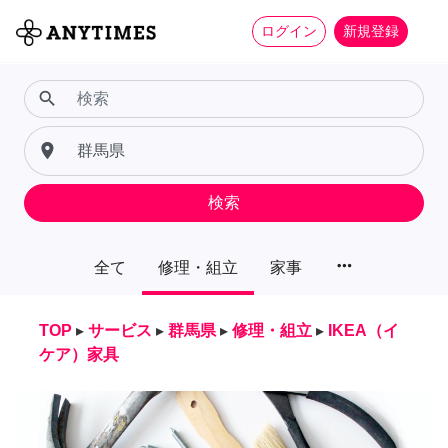
ログイン
新規登録
search
place
検索
more_horiz
全て
修理・組立
家事
TOP
▸
サービス
▸
群馬県
▸
修理・組立
▸
IKEA（イ
ケア）家具