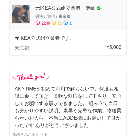
元IKEA公式組立業者 伊藤
check_circle
男性
/
40代
/
東京都
sentiment_satisfied
sentiment_neutral
sentiment_dissatisfied
2249
26
1
元IKEA公式組立業者です。
¥5,000
東京都
ANYTIMES 初めて利用で解らない中、何度も相
談に乗って頂き 柔軟な対応をして下さり 安心
してお願いする事ができました。 組み立て当日
も分かりやすい説明、素早く完璧な作業、物腰柔
らかいお人柄 本当にADDE様にお願いして良か
ったです ありがとうございました
依頼されたチケット