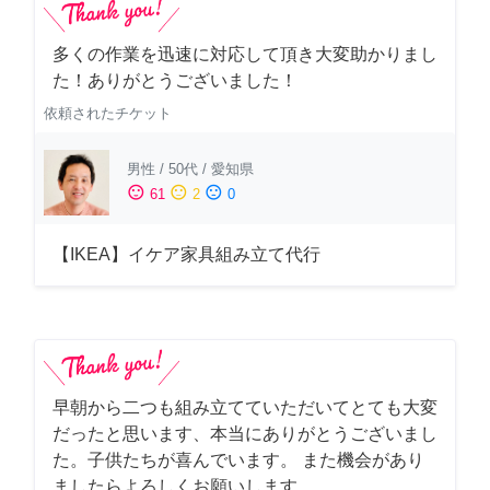
多くの作業を迅速に対応して頂き大変助かりまし
た！ありがとうございました！
依頼されたチケット
男性
/
50代
/
愛知県
sentiment_satisfied
sentiment_neutral
sentiment_dissatisfied
61
2
0
【IKEA】イケア家具組み立て代行
早朝から二つも組み立てていただいてとても大変
だったと思います、本当にありがとうございまし
た。子供たちが喜んでいます。 また機会があり
ましたらよろしくお願いします。