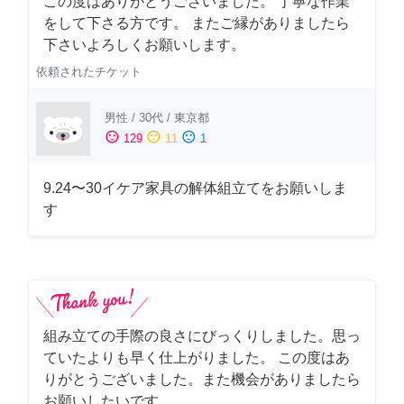
この度はありがとうございました。 丁寧な作業
をして下さる方です。 またご縁がありましたら
下さいよろしくお願いします。
依頼されたチケット
男性
/
30代
/
東京都
sentiment_satisfied
sentiment_neutral
sentiment_dissatisfied
129
11
1
9.24〜30イケア家具の解体組立てをお願いしま
す
組み立ての手際の良さにびっくりしました。思っ
ていたよりも早く仕上がりました。 この度はあ
りがとうございました。また機会がありましたら
お願いしたいです。