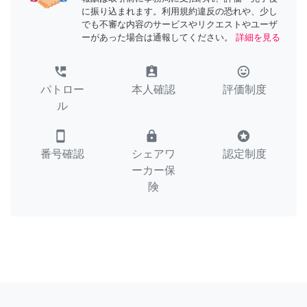
に振り込まれます。利用規約違反の恐れや、少し
でも不審な内容のサービスやリクエストやユーザ
ーがあった場合は通報してください。
詳細を見る
perm_phone_msg
assignment_ind
tag_faces
パトロー
本人確認
評価制度
ル
smartphone
lock
stars
番号確認
シェアワ
認定制度
ーカー保
険