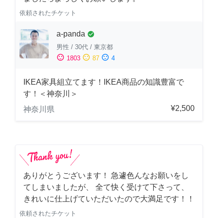
依頼されたチケット
a-panda
check_circle
男性
/
30代
/
東京都
sentiment_satisfied
sentiment_neutral
sentiment_dissatisfied
1803
87
4
IKEA家具組立てます！IKEA商品の知識豊富で
す！＜神奈川＞
¥2,500
神奈川県
ありがとうございます！ 急遽色んなお願いをし
てしまいましたが、 全て快く受けて下さって、
きれいに仕上げていただいたので大満足です！！
依頼されたチケット