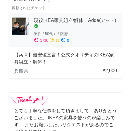
依頼されたチケット
現役IKEA家具組立/解体 Adde(アッデ)
check_circle
男性
/
50代
/
大阪府
sentiment_satisfied
sentiment_neutral
sentiment_dissatisfied
1710
11
0
【兵庫】最安値宣言！公式クオリティのIKEA家
具組立・解体！
¥2,000
兵庫県
とても丁寧な仕事をして頂きまして、ありがとう
ございました。 IKEAの家具を使うのが楽しみで
す！ またお願いしたいリクエストがあるのでご