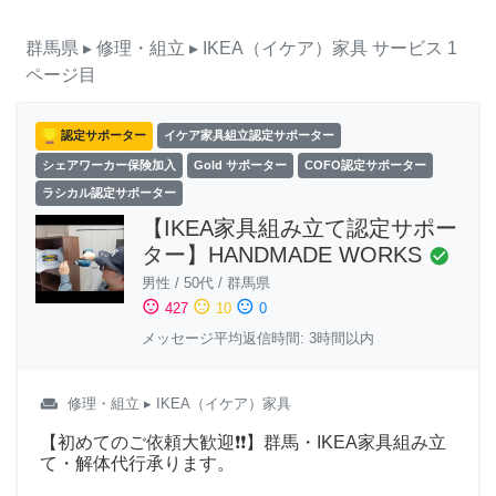
群馬県
▸ 修理・組立
▸ IKEA（イケア）家具
サービス
1
ページ目
認定サポーター
イケア家具組立認定サポーター
シェアワーカー保険加入
Gold サポーター
COFO認定サポーター
ラシカル認定サポーター
【IKEA家具組み立て認定サポー
ター】HANDMADE WORKS
check_circle
男性
/
50代
/
群馬県
sentiment_satisfied
sentiment_neutral
sentiment_dissatisfied
427
10
0
メッセージ平均返信時間: 3時間以内
weekend
修理・組立
▸ IKEA（イケア）家具
【初めてのご依頼大歓迎❗❗】群馬・IKEA家具組み立
て・解体代行承ります。