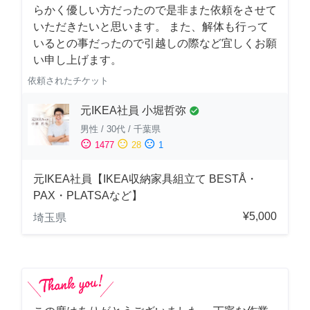
らかく優しい方だったので是非また依頼をさせて
いただきたいと思います。 また、解体も行って
いるとの事だったので引越しの際など宜しくお願
い申し上げます。
依頼されたチケット
元IKEA社員 小堀哲弥
check_circle
男性
/
30代
/
千葉県
sentiment_satisfied
sentiment_neutral
sentiment_dissatisfied
1477
28
1
元IKEA社員【IKEA収納家具組立て BESTÅ・
PAX・PLATSAなど】
¥5,000
埼玉県