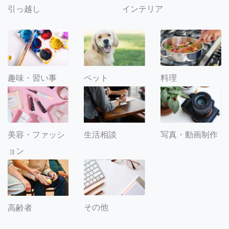
引っ越し
インテリア
趣味・習い事
ペット
料理
美容・ファッシ
生活相談
写真・動画制作
ョン
その他
高齢者