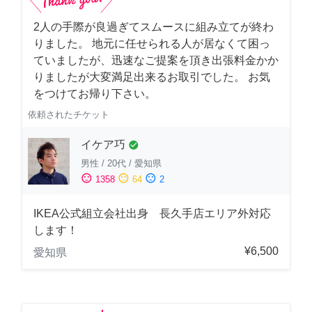
2人の手際が良過ぎてスムースに組み立てが終わ
りました。 地元に任せられる人が居なくて困っ
ていましたが、迅速なご提案を頂き出張料金かか
りましたが大変満足出来るお取引でした。 お気
をつけてお帰り下さい。
依頼されたチケット
イケア巧
check_circle
男性
/
20代
/
愛知県
sentiment_satisfied
sentiment_neutral
sentiment_dissatisfied
1358
64
2
IKEA公式組立会社出身 長久手店エリア外対応
します！
¥6,500
愛知県