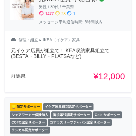
男性
/
30代
/
千葉県
sentiment_satisfied
sentiment_neutral
sentiment_dissatisfied
1477
28
1
メッセージ平均返信時間: 8時間以内
weekend
修理・組立
▸ IKEA（イケア）家具
元イケア店員が組立て！IKEA収納家具組立て
(BESTA・BILLY・PLATSAなど)
¥12,000
群馬県
認定サポーター
イケア家具組立認定サポーター
シェアワーカー保険加入
海浜幕張認定サポーター
Gold サポーター
COFO認定サポーター
コアラスリープジャパン認定サポーター
ラシカル認定サポーター