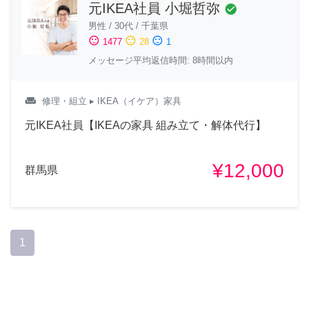
元IKEA社員 小堀哲弥
check_circle
男性
/
30代
/
千葉県
sentiment_satisfied
sentiment_neutral
sentiment_dissatisfied
1477
28
1
メッセージ平均返信時間: 8時間以内
weekend
修理・組立
▸ IKEA（イケア）家具
元IKEA社員【IKEAの家具 組み立て・解体代行】
¥12,000
群馬県
1