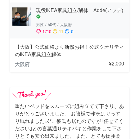
現役IKEA家具組立/解体 Adde(アッデ)
check_circle
男性
/
50代
/
大阪府
sentiment_satisfied
sentiment_neutral
sentiment_dissatisfied
1710
11
0
【大阪】公式価格より断然お得！公式クオリティ
のIKEA家具組立解体
¥2,000
大阪府
重たいベッドをスムーズに組み立てて下さり、あ
りがとうございました。 お陰様で昨晩はぐっす
り眠れました🌙*.｡ 彼氏も居たのですが｢任せてく
ださい｣との言葉通りテキパキと作業をして下さ
りとても安心出来ました。 また、とても物腰柔