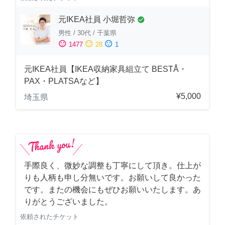
元IKEA社員 小堀哲弥
check_circle
男性
/
30代
/
千葉県
sentiment_satisfied
sentiment_neutral
sentiment_dissatisfied
1477
28
1
元IKEA社員【IKEA収納家具組立て BESTÅ・
PAX・PLATSAなど】
¥5,000
埼玉県
手際良く、微妙な調整も丁寧にして頂き。仕上が
りも人柄も申し分無いです。お願いして良かった
です。またの機会にもぜひお願いいたします。あ
りがとうございました。
依頼されたチケット