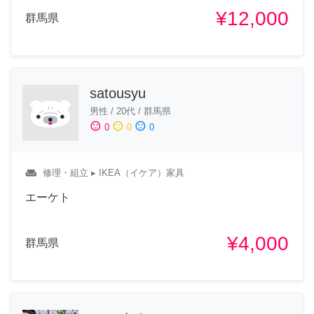
¥12,000
群馬県
satousyu
男性
/
20代
/
群馬県
sentiment_satisfied
sentiment_neutral
sentiment_dissatisfied
0
0
0
weekend
修理・組立
▸ IKEA（イケア）家具
エーケト
¥4,000
群馬県