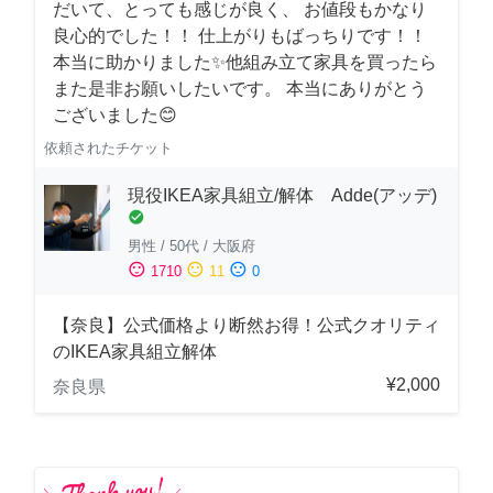
だいて、とっても感じが良く、 お値段もかなり
良心的でした！！ 仕上がりもばっちりです！！
本当に助かりました✨他組み立て家具を買ったら
また是非お願いしたいです。 本当にありがとう
ございました😊
依頼されたチケット
現役IKEA家具組立/解体 Adde(アッデ)
check_circle
男性
/
50代
/
大阪府
sentiment_satisfied
sentiment_neutral
sentiment_dissatisfied
1710
11
0
【奈良】公式価格より断然お得！公式クオリティ
のIKEA家具組立解体
¥2,000
奈良県