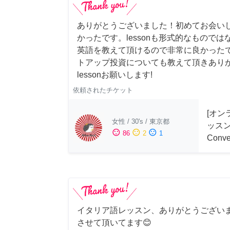
ありがとうございました！初めてお会い
かったです。lessonも形式的なもので
英語を教えて頂けるので非常に良かった
トアップ投資についても教えて頂きあり
lessonお願いします!
依頼されたチケット
[オン
女性
/
30's
/
東京都
ッスン 
sentiment_satisfied
sentiment_neutral
sentiment_dissatisfied
86
2
1
Conve
イタリア語レッスン、ありがとうござい
させて頂いてます😊