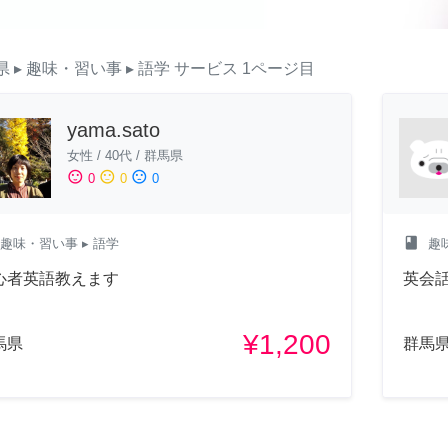
県
▸ 趣味・習い事
▸ 語学
サービス
1ページ目
yama.sato
女性
/
40代
/
群馬県
sentiment_satisfied
sentiment_neutral
sentiment_dissatisfied
0
0
0
class
趣味・習い事
▸ 語学
趣
心者英語教えます
英会
¥1,200
馬県
群馬