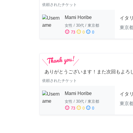
依頼されたチケット
Mami Horibe
イタ
女性
/
30代
/
東京都
東京
sentiment_satisfied
sentiment_neutral
sentiment_dissatisfied
73
0
0
ありがとうございます！また次回もよろし
依頼されたチケット
Mami Horibe
イタ
女性
/
30代
/
東京都
東京
sentiment_satisfied
sentiment_neutral
sentiment_dissatisfied
73
0
0