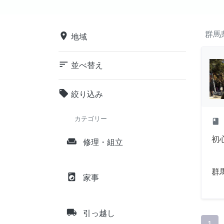
群馬
place
地域
sort
並べ替え
local_offer
絞り込み
カテゴリー
class
初
weekend
修理・組立
群
local_laundry_service
家事
local_shipping
引っ越し