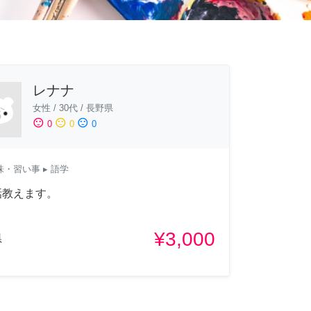
レナナ
女性
/
30代
/
長野県
sentiment_satisfied
sentiment_neutral
sentiment_dissatisfied
0
0
0
味・習い事
▸ 語学
話教えます。
¥3,000
県