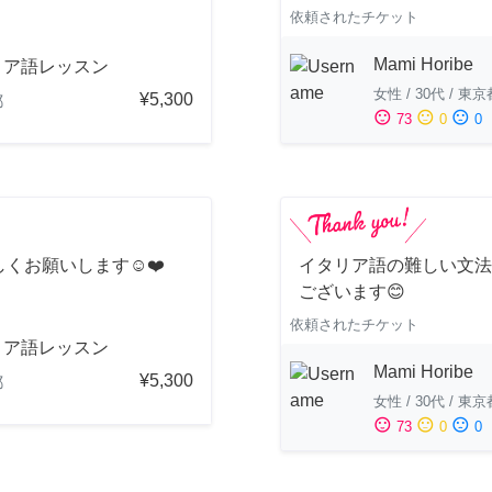
依頼されたチケット
Mami Horibe
リア語レッスン
女性
/
30代
/
東京
¥5,300
都
sentiment_satisfied
sentiment_neutral
sentiment_dissatisfied
73
0
0
くお願いします☺️❤️
イタリア語の難しい文法
ございます😊
依頼されたチケット
リア語レッスン
Mami Horibe
¥5,300
都
女性
/
30代
/
東京
sentiment_satisfied
sentiment_neutral
sentiment_dissatisfied
73
0
0