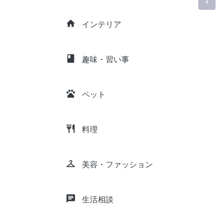
1
home
インテリア
class
趣味・習い事
pets
ペット
restaurant
料理
checkroom
美容・ファッション
chat
生活相談