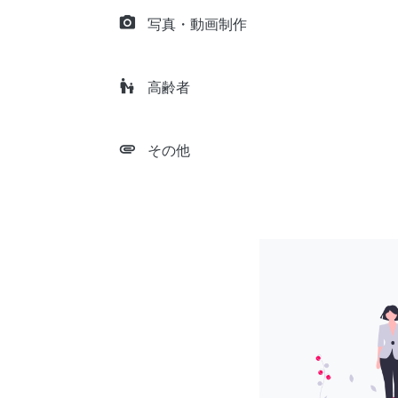
camera_alt
写真・動画制作
escalator_warning
高齢者
attachment
その他