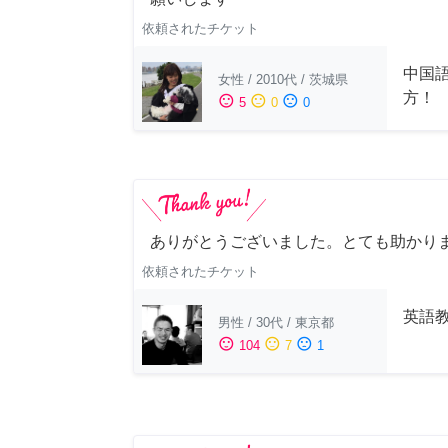
依頼されたチケット
中国
女性
/
2010代
/
茨城県
方！
sentiment_satisfied
sentiment_neutral
sentiment_dissatisfied
5
0
0
ありがとうございました。とても助かり
依頼されたチケット
英語
男性
/
30代
/
東京都
sentiment_satisfied
sentiment_neutral
sentiment_dissatisfied
104
7
1