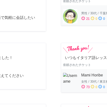
依頼されたチケット
男性
/
30代
/
千葉
語で気軽に会話したい
sentiment_satisfied
sentiment_neutral
sentiment_dissatisfied
21
0
0
ました！
いつもイタリア語レッス
依頼されたチケット
Mami Horibe
教えてください
女性
/
30代
/
東京
sentiment_satisfied
sentiment_neutral
sentiment_dissatisfied
73
0
0