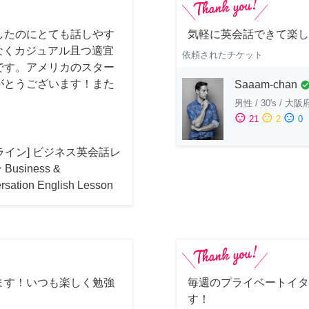
したのにとても話しやす
気軽に英会話できて楽し
はなくカジュアル且つ適宜
依頼されたチケット
です。アメリカのスター
がとうございます！また
Saaam-chan
check_cir
男性
/
30's
/
大阪
sentiment_satisfied
sentiment_neutral
sentiment_dissatisfied
21
2
0
ライン] ビジネス英会話レ
Business &
rsation English Lesson
ます！いつも楽しく勉強
毎週のプライベートイタ
す！