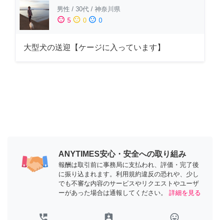
男性
/
30代
/
神奈川県
sentiment_satisfied
sentiment_neutral
sentiment_dissatisfied
5
0
0
大型犬の送迎【ケージに入っています】
ANYTIMES安心・安全への取り組み
報酬は取引前に事務局に支払われ、評価・完了後
に振り込まれます。利用規約違反の恐れや、少し
でも不審な内容のサービスやリクエストやユーザ
ーがあった場合は通報してください。
詳細を見る
perm_phone_msg
assignment_ind
tag_faces