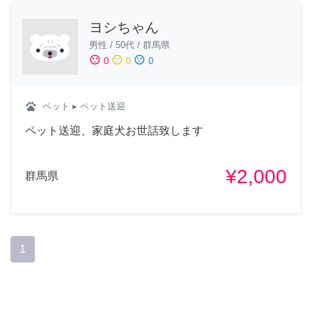
ヨシちゃん
男性
/
50代
/
群馬県
sentiment_satisfied
sentiment_neutral
sentiment_dissatisfied
0
0
0
pets
ペット
▸ ペット送迎
ペット送迎、家庭犬お世話致します
¥2,000
群馬県
1