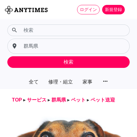
ログイン
新規登録
search
place
検索
more_horiz
全て
修理・組立
家事
TOP
▸
サービス
▸
群馬県
▸
ペット
▸
ペット送迎