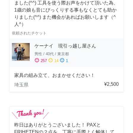
ました(^^) 工具を使う際お声をかけて頂いた為、
1歳の娘も音にびっくりする事もなくとても助か
りました(^^) また機会があればお願いします（^
人^）
依頼されたチケット
ケーナイ 現引っ越し屋さん
男性
/
40代
/
東京都
sentiment_satisfied
sentiment_neutral
sentiment_dissatisfied
257
14
1
家具の組み立て、おまかせください！
¥2,500
埼玉県
昨日はありがとうございました！ PAXと
FRIHETENの２点を、丁寧に手際よく解体して