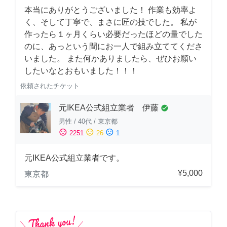
本当にありがとうございました！ 作業も効率よ
く、そして丁寧で、まさに匠の技でした。 私が
作ったら１ヶ月くらい必要だったほどの量でした
のに、あっという間にお一人で組み立ててくださ
いました。 また何かありましたら、ぜひお願い
したいなとおもいました！！！
依頼されたチケット
元IKEA公式組立業者 伊藤
check_circle
男性
/
40代
/
東京都
sentiment_satisfied
sentiment_neutral
sentiment_dissatisfied
2251
26
1
元IKEA公式組立業者です。
¥5,000
東京都