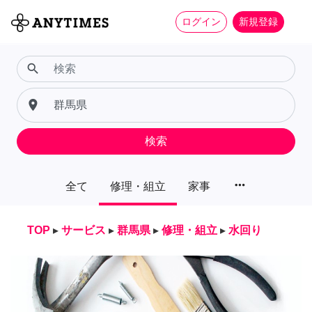
ログイン
新規登録
search
place
検索
more_horiz
全て
修理・組立
家事
TOP
▸
サービス
▸
群馬県
▸
修理・組立
▸
水回り