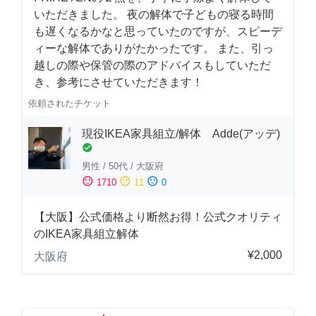
いただきました。 夜の解体で子どもの寝る時間
も遅くなるかなと思っていたのですが、スピーデ
ィーな解体でありがたかったです。 また、引っ
越しの際や保管の際のアドバイスもしていただ
き、参考にさせていただきます！
依頼されたチケット
現役IKEA家具組立/解体 Adde(アッデ)
check_circle
男性
/
50代
/
大阪府
sentiment_satisfied
sentiment_neutral
sentiment_dissatisfied
1710
11
0
【大阪】公式価格より断然お得！公式クオリティ
のIKEA家具組立解体
¥2,000
大阪府