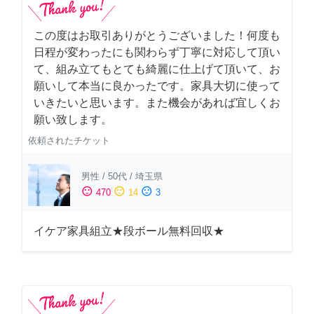
この度はお取引ありがとうございました！何度も
日程が変わったにも関わらず丁寧に対応して頂い
て、組み立てもとても綺麗に仕上げて頂いて、お
願いして本当に良かったです。家具大切に使って
いきたいと思います。また機会があれば宜しくお
願い致します。
依頼されたチケット
男性
/
50代
/
埼玉県
sentiment_satisfied
sentiment_neutral
sentiment_dissatisfied
470
14
3
イケア家具組立★段ボール無料回収★