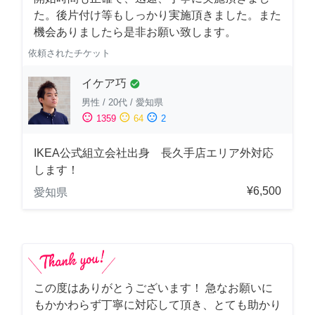
た。後片付け等もしっかり実施頂きました。また
機会ありましたら是非お願い致します。
依頼されたチケット
イケア巧
check_circle
男性
/
20代
/
愛知県
sentiment_satisfied
sentiment_neutral
sentiment_dissatisfied
1359
64
2
IKEA公式組立会社出身 長久手店エリア外対応
します！
¥6,500
愛知県
この度はありがとうございます！ 急なお願いに
もかかわらず丁寧に対応して頂き、とても助かり