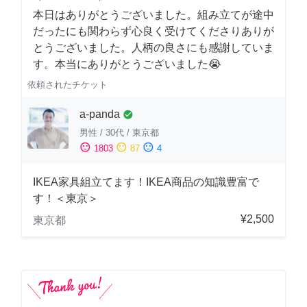
本日はありがとうございました。組み立てが途中
だったにも関わらず心良く受けてくださりありが
とうございました。人柄の良さにも感謝していま
す。本当にありがとうございました😭
依頼されたチケット
a-panda
check_circle
男性
/
30代
/
東京都
sentiment_satisfied
sentiment_neutral
sentiment_dissatisfied
1803
87
4
IKEA家具組立てます！IKEA商品の知識豊富で
す！＜東京＞
¥2,500
東京都