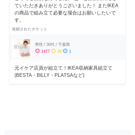
ていただきありがとうございました！ またIKEA
の商品で組み立て必要な場合はお願いしたいで
す。
依頼されたチケット
男性
/
30代
/
千葉県
sentiment_satisfied
sentiment_neutral
sentiment_dissatisfied
1477
28
1
元イケア店員が組立て！IKEA収納家具組立て
(BESTA・BILLY・PLATSAなど)