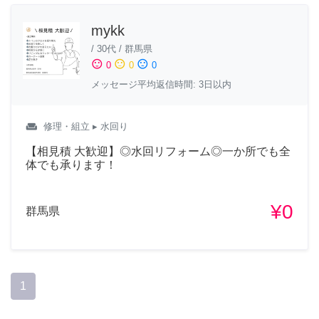
mykk
/
30代
/
群馬県
sentiment_satisfied
sentiment_neutral
sentiment_dissatisfied
0
0
0
メッセージ平均返信時間: 3日以内
weekend
修理・組立
▸ 水回り
【相見積 大歓迎】◎水回リフォーム◎一か所でも全
体でも承ります！
¥0
群馬県
1