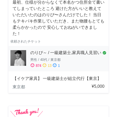
最初、仕様が分からなくて本名かつ住所全て書い
てしまっていたところ 避けた方がいいと教えて
いただいたのはのりぴ〜さんだけでした！ 当日
もテキパキ作業していただき、また物腰もとても
柔らかかったので 安心しておねがいできまし
た！
依頼されたチケット
のりぴ～ / 一級建築士,家具職人見習い
check_circle
男性
/
40代
/
東京都
sentiment_satisfied
sentiment_neutral
sentiment_dissatisfied
874
13
1
【イケア家具】 一級建築士が組立代行【東京】
¥5,000
東京都