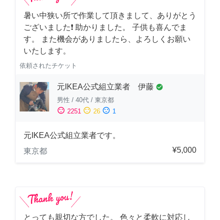
暑い中狭い所で作業して頂きまして、ありがとう
ございました❗️ 助かりました。 子供も喜んでま
す。 また機会がありましたら、よろしくお願い
いたします。
依頼されたチケット
元IKEA公式組立業者 伊藤
check_circle
男性
/
40代
/
東京都
sentiment_satisfied
sentiment_neutral
sentiment_dissatisfied
2251
26
1
元IKEA公式組立業者です。
¥5,000
東京都
とっても親切な方でした。 色々と柔軟に対応し