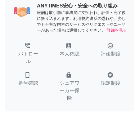
ANYTIMES安心・安全への取り組み
報酬は取引前に事務局に支払われ、評価・完了後
に振り込まれます。利用規約違反の恐れや、少し
でも不審な内容のサービスやリクエストやユーザ
ーがあった場合は通報してください。
詳細を見る
perm_phone_msg
assignment_ind
tag_faces
パトロー
本人確認
評価制度
ル
smartphone
lock
stars
番号確認
シェアワ
認定制度
ーカー保
険