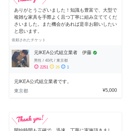
ありがとうございました！知識も豊富で、大型で
複雑な家具を手際よく且つ丁寧に組み立ててくだ
さいました。また機会があれば是非お願いしたい
と思います。
依頼されたチケット
元IKEA公式組立業者 伊藤
check_circle
男性
/
40代
/
東京都
sentiment_satisfied
sentiment_neutral
sentiment_dissatisfied
2251
26
1
元IKEA公式組立業者です。
¥5,000
東京都
開始時間も正確で、迅速、丁寧に実施頂きまし