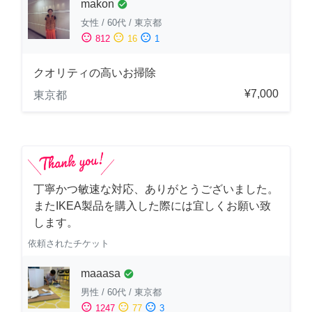
makon
check_circle
女性
/
60代
/
東京都
sentiment_satisfied
sentiment_neutral
sentiment_dissatisfied
812
16
1
クオリティの高いお掃除
¥7,000
東京都
丁寧かつ敏速な対応、ありがとうございました。
またIKEA製品を購入した際には宜しくお願い致
します。
依頼されたチケット
maaasa
check_circle
男性
/
60代
/
東京都
sentiment_satisfied
sentiment_neutral
sentiment_dissatisfied
1247
77
3