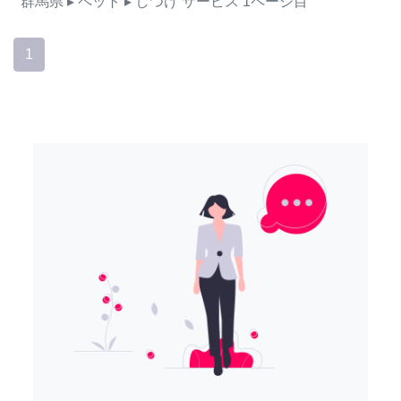
群馬県
▸ ペット
▸ しつけ
サービス
1ページ目
1