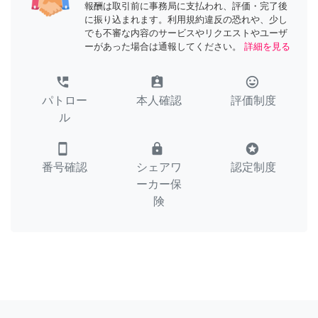
報酬は取引前に事務局に支払われ、評価・完了後
に振り込まれます。利用規約違反の恐れや、少し
でも不審な内容のサービスやリクエストやユーザ
ーがあった場合は通報してください。
詳細を見る
perm_phone_msg
assignment_ind
tag_faces
パトロー
本人確認
評価制度
ル
smartphone
lock
stars
番号確認
シェアワ
認定制度
ーカー保
険