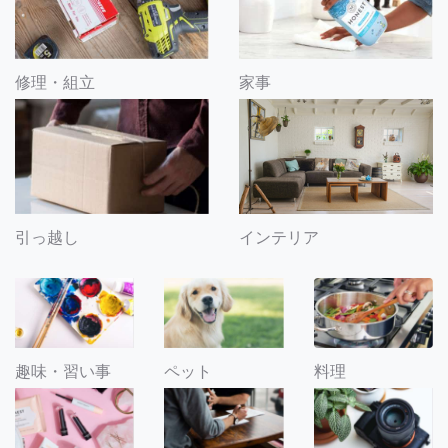
修理・組立
家事
引っ越し
インテリア
趣味・習い事
ペット
料理