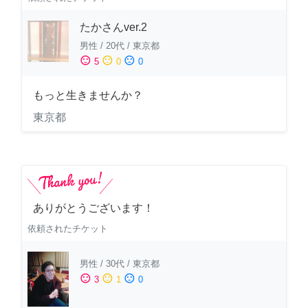
たかさんver.2
男性
/
20代
/
東京都
sentiment_satisfied
sentiment_neutral
sentiment_dissatisfied
5
0
0
もっと生きませんか？
東京都
ありがとうございます！
依頼されたチケット
男性
/
30代
/
東京都
sentiment_satisfied
sentiment_neutral
sentiment_dissatisfied
3
1
0