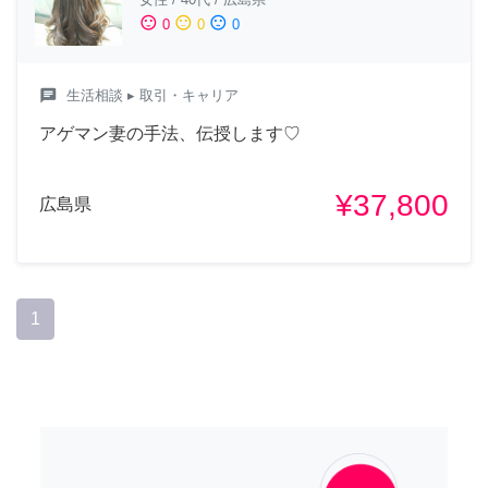
sentiment_satisfied
sentiment_neutral
sentiment_dissatisfied
0
0
0
chat
生活相談
▸ 取引・キャリア
アゲマン妻の手法、伝授します♡
¥37,800
広島県
1