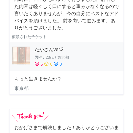
た内容は軽々しく口にすると重みがなくなるので
言いたくありませんが、今の自分にベストなアド
バイスを頂けました。 前を向いて進みます。あ
りがとうございました。
依頼されたチケット
たかさんver.2
男性
/
20代
/
東京都
sentiment_satisfied
sentiment_neutral
sentiment_dissatisfied
5
0
0
もっと生きませんか？
東京都
おかげさまで解決しました！ありがとうございま