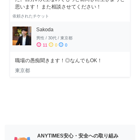
思います！ また相談させてください！
依頼されたチケット
Sakoda
男性
/
30代
/
東京都
sentiment_satisfied
sentiment_neutral
sentiment_dissatisfied
11
0
0
職場の愚痴聞きます！◎なんでもOK！
東京都
ANYTIMES安心・安全への取り組み