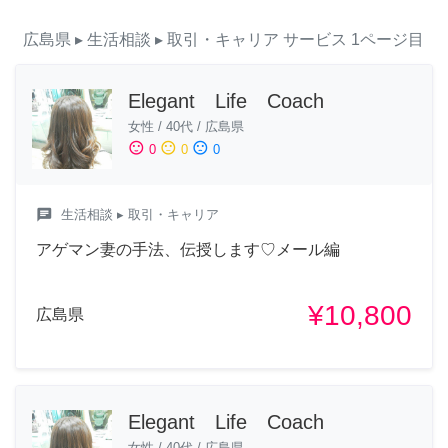
広島県
▸ 生活相談
▸ 取引・キャリア
サービス
1ページ目
Elegant Life Coach
女性
/
40代
/
広島県
sentiment_satisfied
sentiment_neutral
sentiment_dissatisfied
0
0
0
chat
生活相談
▸ 取引・キャリア
アゲマン妻の手法、伝授します♡メール編
¥10,800
広島県
Elegant Life Coach
女性
/
40代
/
広島県