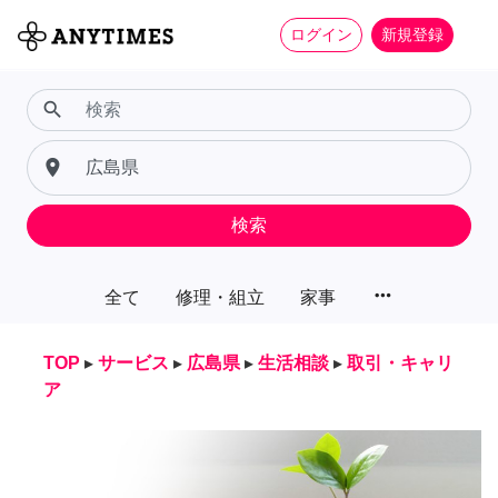
ログイン
新規登録
search
place
検索
more_horiz
全て
修理・組立
家事
TOP
▸
サービス
▸
広島県
▸
生活相談
▸
取引・キャリ
ア