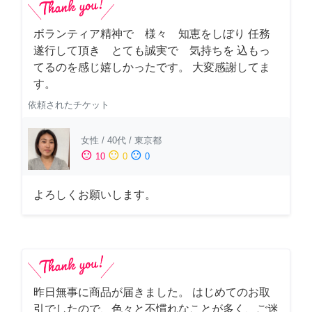
ボランティア精神で 様々 知恵をしぼり 任務
遂行して頂き とても誠実で 気持ちを 込もっ
てるのを感じ嬉しかったです。 大変感謝してま
す。
依頼されたチケット
女性
/
40代
/
東京都
sentiment_satisfied
sentiment_neutral
sentiment_dissatisfied
10
0
0
よろしくお願いします。
昨日無事に商品が届きました。 はじめてのお取
引でしたので、色々と不慣れなことが多く、ご迷