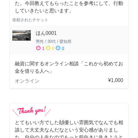
た。今回教えてもらったことを参考にして、行動
していきたいと思います。
依頼されたチケット
ほん0001
男性
/
30代
/
愛知県
sentiment_satisfied
sentiment_neutral
sentiment_dissatisfied
1
0
0
融資に関するオンライン相談「これから初めてお
金を借りる人へ」
¥1,000
オンライン
とてもいい方でした🙌優しい雰囲気でなんでも相
談して大丈夫なんだなという安心感がありまし
た。自分の人生なのでもっと前向きに生きようと