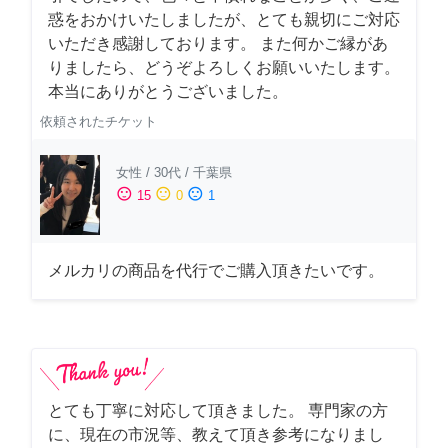
惑をおかけいたしましたが、とても親切にご対応
いただき感謝しております。 また何かご縁があ
りましたら、どうぞよろしくお願いいたします。
本当にありがとうございました。
依頼されたチケット
女性
/
30代
/
千葉県
sentiment_satisfied
sentiment_neutral
sentiment_dissatisfied
15
0
1
メルカリの商品を代行でご購入頂きたいです。
とても丁寧に対応して頂きました。 専門家の方
に、現在の市況等、教えて頂き参考になりまし