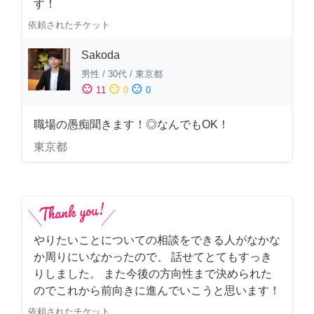
す！
依頼されたチケット
Sakoda
男性
/
30代
/
東京都
sentiment_satisfied
sentiment_neutral
sentiment_dissatisfied
11
0
0
職場の愚痴聞きます！◎なんでもOK！
東京都
やりたいことについての相談をできる人がなかな
か周りにいなかったので、 話せてとてもすっき
りしました。 また今後の方向性まで決められた
のでこれから前向きに進んでいこうと思います！
依頼されたチケット