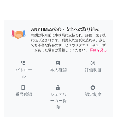
ANYTIMES安心・安全への取り組み
報酬は取引前に事務局に支払われ、評価・完了後
に振り込まれます。利用規約違反の恐れや、少し
でも不審な内容のサービスやリクエストやユーザ
ーがあった場合は通報してください。
詳細を見る
perm_phone_msg
assignment_ind
tag_faces
パトロー
本人確認
評価制度
ル
smartphone
lock
stars
番号確認
シェアワ
認定制度
ーカー保
険