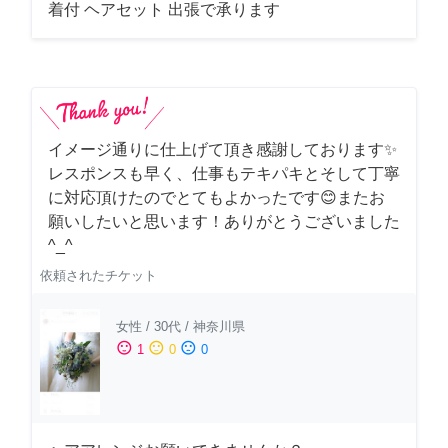
着付 ヘアセット 出張で承ります
イメージ通りに仕上げて頂き感謝しております✨
レスポンスも早く、仕事もテキパキとそして丁寧
に対応頂けたのでとてもよかったです😊またお
願いしたいと思います！ありがとうございました
^_^
依頼されたチケット
女性
/
30代
/
神奈川県
sentiment_satisfied
sentiment_neutral
sentiment_dissatisfied
1
0
0