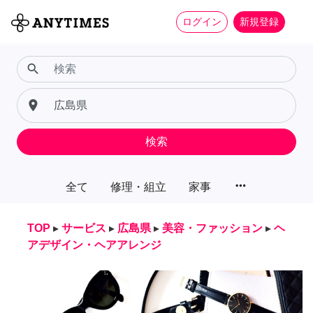
ログイン
新規登録
search
place
検索
more_horiz
全て
修理・組立
家事
TOP
▸
サービス
▸
広島県
▸
美容・ファッション
▸
ヘ
アデザイン・ヘアアレンジ