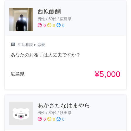
西原醍醐
男性
/
60代
/
広島県
sentiment_satisfied
sentiment_neutral
sentiment_dissatisfied
0
0
0
chat
生活相談
▸ 恋愛
あなたのお相手は大丈夫ですか？
¥5,000
広島県
あかさたなはまやら
男性
/
30代
/
秋田県
sentiment_satisfied
sentiment_neutral
sentiment_dissatisfied
0
0
0