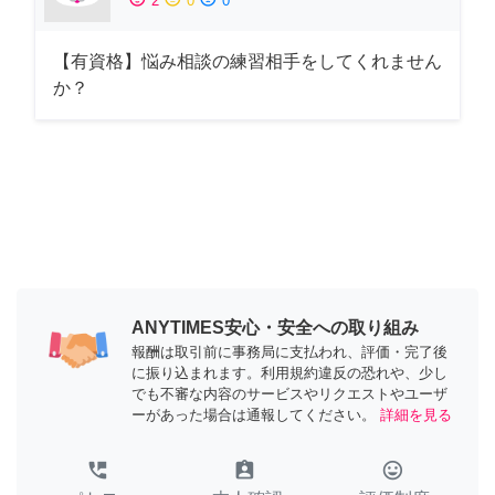
2
0
0
【有資格】悩み相談の練習相手をしてくれません
か？
ANYTIMES安心・安全への取り組み
報酬は取引前に事務局に支払われ、評価・完了後
に振り込まれます。利用規約違反の恐れや、少し
でも不審な内容のサービスやリクエストやユーザ
ーがあった場合は通報してください。
詳細を見る
perm_phone_msg
assignment_ind
tag_faces