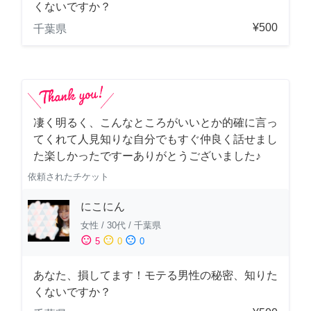
くないですか？
¥500
千葉県
凄く明るく、こんなところがいいとか的確に言っ
てくれて人見知りな自分でもすぐ仲良く話せまし
た楽しかったですーありがとうございました♪
依頼されたチケット
にこにん
女性
/
30代
/
千葉県
sentiment_satisfied
sentiment_neutral
sentiment_dissatisfied
5
0
0
あなた、損してます！モテる男性の秘密、知りた
くないですか？