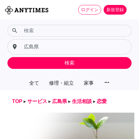
ログイン
新規登録
search
place
検索
more_horiz
全て
修理・組立
家事
TOP
▸
サービス
▸
広島県
▸
生活相談
▸
恋愛