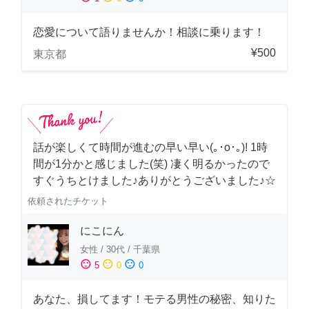
恋愛について語りませんか！相談に乗ります！
¥500
東京都
話が楽しくて時間が進むの早い早い(｡･о･｡)! 1時
間が1分かと感じました(笑) 凄く明るかったので
すぐうちとけました♪ありがとうございました♪☆
依頼されたチケット
にこにん
女性
/
30代
/
千葉県
sentiment_satisfied
sentiment_neutral
sentiment_dissatisfied
5
0
0
あなた、損してます！モテる男性の秘密、知りた