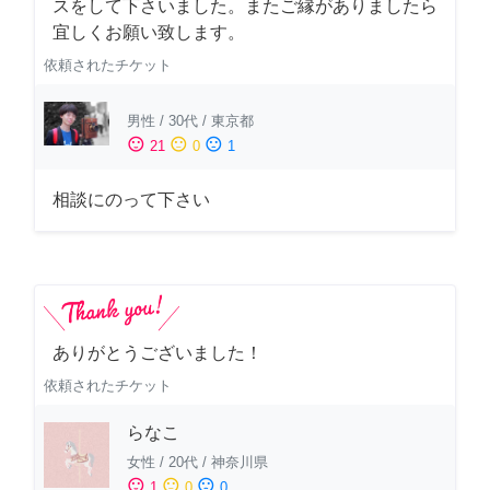
スをして下さいました。またご縁がありましたら
宜しくお願い致します。
依頼されたチケット
男性
/
30代
/
東京都
sentiment_satisfied
sentiment_neutral
sentiment_dissatisfied
21
0
1
相談にのって下さい
ありがとうございました！
依頼されたチケット
らなこ
女性
/
20代
/
神奈川県
sentiment_satisfied
sentiment_neutral
sentiment_dissatisfied
1
0
0