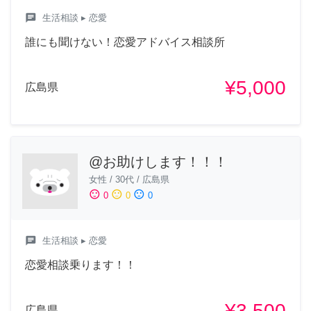
chat
生活相談
▸ 恋愛
誰にも聞けない！恋愛アドバイス相談所
¥5,000
広島県
@お助けします！！！
女性
/
30代
/
広島県
sentiment_satisfied
sentiment_neutral
sentiment_dissatisfied
0
0
0
chat
生活相談
▸ 恋愛
恋愛相談乗ります！！
¥3,500
広島県