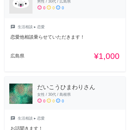
男性
/
30代
/
広島県
sentiment_satisfied
sentiment_neutral
sentiment_dissatisfied
0
0
0
chat
生活相談
▸ 恋愛
恋愛他相談乗らせていただきます！
¥1,000
広島県
だいこうひまわりさん
女性
/
30代
/
島根県
sentiment_satisfied
sentiment_neutral
sentiment_dissatisfied
0
0
0
chat
生活相談
▸ 恋愛
お話聞きます！