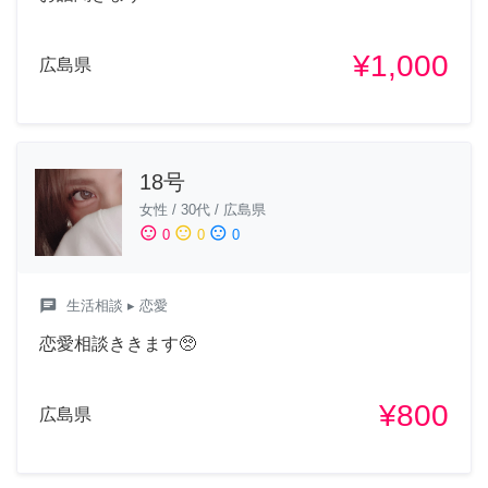
¥1,000
広島県
18号
女性
/
30代
/
広島県
sentiment_satisfied
sentiment_neutral
sentiment_dissatisfied
0
0
0
chat
生活相談
▸ 恋愛
恋愛相談ききます🥺
¥800
広島県