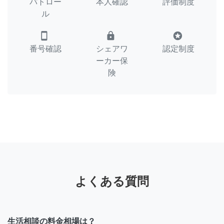
パトロー
本人確認
評価制度
ル
smartphone
lock
stars
番号確認
シェアワ
認定制度
ーカー保
険
よくある質問
生活相談の料金相場は？