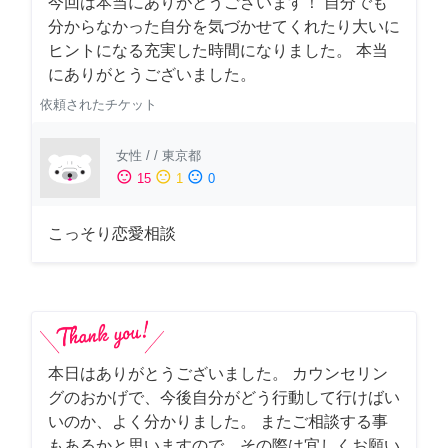
今回は本当にありがとうございます！ 自分でも
分からなかった自分を気づかせてくれたり大いに
ヒントになる充実した時間になりました。 本当
にありがとうございました。
依頼されたチケット
女性
/
/
東京都
sentiment_satisfied
sentiment_neutral
sentiment_dissatisfied
15
1
0
こっそり恋愛相談
本日はありがとうございました。 カウンセリン
グのおかげで、今後自分がどう行動して行けばい
いのか、よく分かりました。 またご相談する事
もあるかと思いますので、その際は宜しくお願い