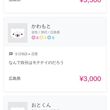
かわもと
女性
/
30代
/
広島県
sentiment_satisfied
sentiment_neutral
sentiment_dissatisfied
0
0
0
chat
生活相談
▸ 恋愛
なんで自分はモテナイのだろう
¥3,000
広島県
おとくん