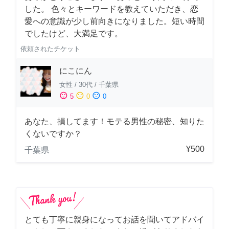
した。 色々とキーワードを教えていただき、恋
愛への意識が少し前向きになりました。短い時間
でしたけど、大満足です。
依頼されたチケット
にこにん
女性
/
30代
/
千葉県
sentiment_satisfied
sentiment_neutral
sentiment_dissatisfied
5
0
0
あなた、損してます！モテる男性の秘密、知りた
くないですか？
¥500
千葉県
とても丁寧に親身になってお話を聞いてアドバイ