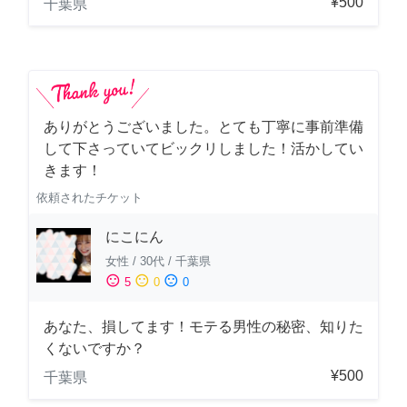
¥500
千葉県
ありがとうございました。とても丁寧に事前準備
して下さっていてビックリしました！活かしてい
きます！
依頼されたチケット
にこにん
女性
/
30代
/
千葉県
sentiment_satisfied
sentiment_neutral
sentiment_dissatisfied
5
0
0
あなた、損してます！モテる男性の秘密、知りた
くないですか？
¥500
千葉県