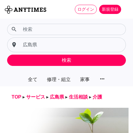
ログイン
新規登録
search
place
検索
more_horiz
全て
修理・組立
家事
TOP
▸
サービス
▸
広島県
▸
生活相談
▸
介護