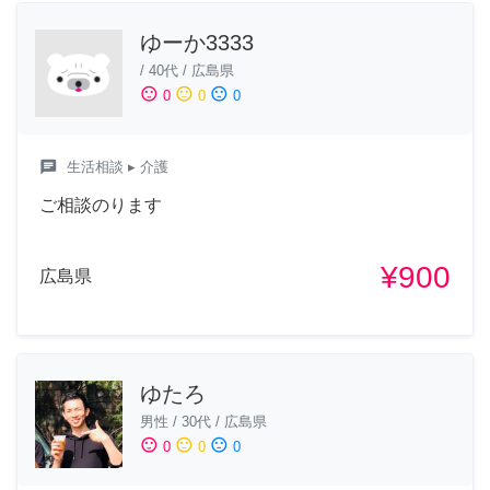
ゆーか3333
/
40代
/
広島県
sentiment_satisfied
sentiment_neutral
sentiment_dissatisfied
0
0
0
chat
生活相談
▸ 介護
ご相談のります
¥900
広島県
ゆたろ
男性
/
30代
/
広島県
sentiment_satisfied
sentiment_neutral
sentiment_dissatisfied
0
0
0