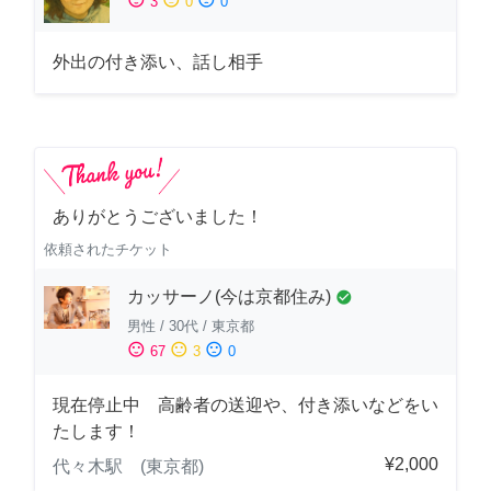
3
0
0
外出の付き添い、話し相手
ありがとうございました！
依頼されたチケット
カッサーノ(今は京都住み)
check_circle
男性
/
30代
/
東京都
sentiment_satisfied
sentiment_neutral
sentiment_dissatisfied
67
3
0
現在停止中 高齢者の送迎や、付き添いなどをい
たします！
¥2,000
代々木駅 (東京都)