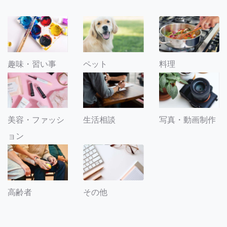
趣味・習い事
ペット
料理
美容・ファッシ
生活相談
写真・動画制作
ョン
その他
高齢者