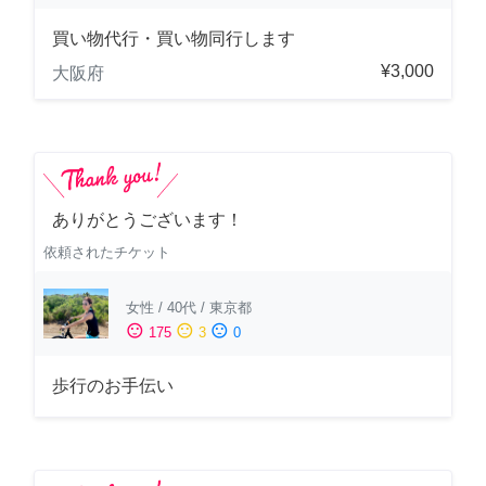
買い物代行・買い物同行します
¥3,000
大阪府
ありがとうございます！
依頼されたチケット
女性
/
40代
/
東京都
sentiment_satisfied
sentiment_neutral
sentiment_dissatisfied
175
3
0
歩行のお手伝い