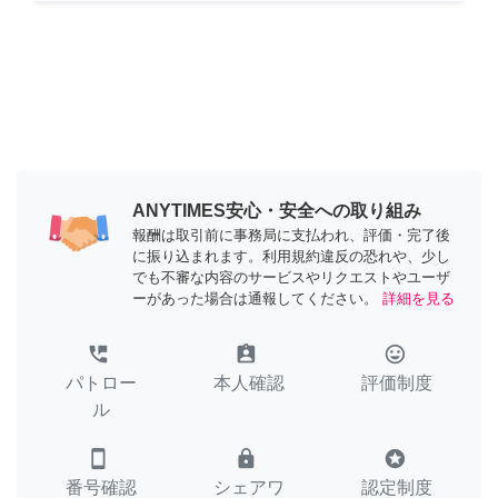
ANYTIMES安心・安全への取り組み
報酬は取引前に事務局に支払われ、評価・完了後
に振り込まれます。利用規約違反の恐れや、少し
でも不審な内容のサービスやリクエストやユーザ
ーがあった場合は通報してください。
詳細を見る
perm_phone_msg
assignment_ind
tag_faces
パトロー
本人確認
評価制度
ル
smartphone
lock
stars
番号確認
シェアワ
認定制度