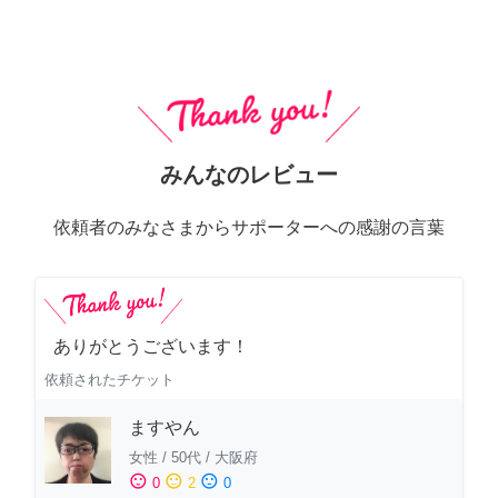
みんなのレビュー
依頼者のみなさまからサポーターへの感謝の言葉
ありがとうございます！
依頼されたチケット
ますやん
女性
/
50代
/
大阪府
sentiment_satisfied
sentiment_neutral
sentiment_dissatisfied
0
2
0