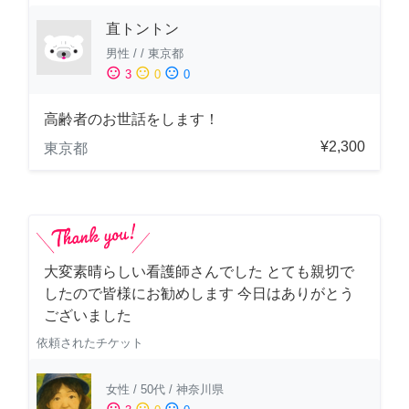
直トントン
男性
/
/
東京都
sentiment_satisfied
sentiment_neutral
sentiment_dissatisfied
3
0
0
高齢者のお世話をします！
¥2,300
東京都
大変素晴らしい看護師さんでした とても親切で
したので皆様にお勧めします 今日はありがとう
ございました
依頼されたチケット
女性
/
50代
/
神奈川県
sentiment_satisfied
sentiment_neutral
sentiment_dissatisfied