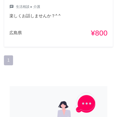
chat
生活相談
▸ 介護
楽しくお話しませんか？^ ^
¥800
広島県
1