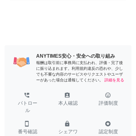
ANYTIMES安心・安全への取り組み
報酬は取引前に事務局に支払われ、評価・完了後
に振り込まれます。利用規約違反の恐れや、少し
でも不審な内容のサービスやリクエストやユーザ
ーがあった場合は通報してください。
詳細を見る
perm_phone_msg
assignment_ind
tag_faces
パトロー
本人確認
評価制度
ル
smartphone
lock
stars
番号確認
シェアワ
認定制度