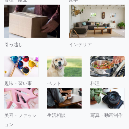
引っ越し
インテリア
趣味・習い事
ペット
料理
美容・ファッシ
生活相談
写真・動画制作
ョン