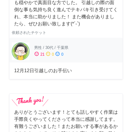
も穏やかで真面目な方でした。 引越しの際の面
倒な事も気持ち良く進んでテキパキ引き受けてく
れ、本当に助かりました！ また機会がありまし
たら、ぜひお願い致します(*´-`)
依頼されたチケット
男性
/
30代
/
千葉県
sentiment_satisfied
sentiment_neutral
sentiment_dissatisfied
21
0
0
12月12日引越しのお手伝い
ありがとうございます！とても話しやすく作業は
手際良くやってくださって本当に感謝してます。
有難うございました！またお願いする事があるか