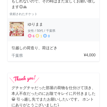
もしれないので、その時はまた宜しくお願い致し
ます😊🙏
依頼されたチケット
ゆりまま
女性
/
50代
/
千葉県
sentiment_satisfied
sentiment_neutral
sentiment_dissatisfied
6
1
0
引越しの荷造り、荷ほどき
¥4,000
千葉県
グチャグチャだった部屋の荷物を仕分けて頂き、
本人不在だったのにお陰でキレイに片付きました
😀 引っ越し先でまたお願いしたいです。 ホント
にありがとうございました⤵