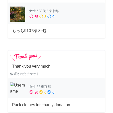
女性
/
50代
/
東京都
sentiment_satisfied
sentiment_neutral
sentiment_dissatisfied
65
3
0
もっち9107様 梱包
Thank you very much!
依頼されたチケット
女性
/
/
東京都
sentiment_satisfied
sentiment_neutral
sentiment_dissatisfied
20
0
0
Pack clothes for charity donation