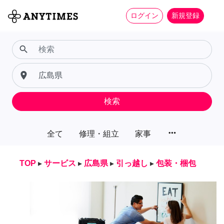
ログイン
新規登録
search
place
検索
more_horiz
全て
修理・組立
家事
TOP
▸
サービス
▸
広島県
▸
引っ越し
▸
包装・梱包