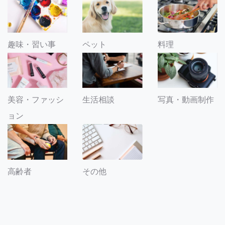
趣味・習い事
ペット
料理
美容・ファッシ
生活相談
写真・動画制作
ョン
その他
高齢者