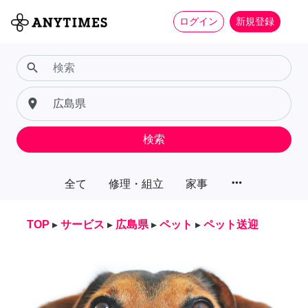
ログイン
新規登録
search
place
検索
more_horiz
全て
修理・組立
家事
TOP
▸
サービス
▸
広島県
▸
ペット
▸
ペット送迎