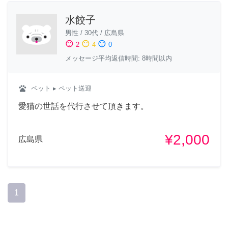
水餃子
男性
/
30代
/
広島県
sentiment_satisfied
sentiment_neutral
sentiment_dissatisfied
2
4
0
メッセージ平均返信時間: 8時間以内
pets
ペット
▸ ペット送迎
愛猫の世話を代行させて頂きます。
¥2,000
広島県
1