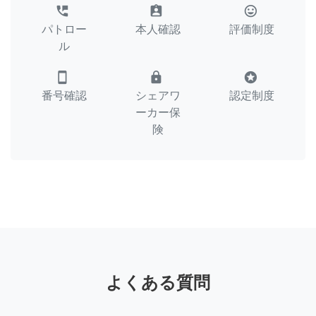
perm_phone_msg
assignment_ind
tag_faces
パトロー
本人確認
評価制度
ル
smartphone
lock
stars
番号確認
シェアワ
認定制度
ーカー保
険
よくある質問