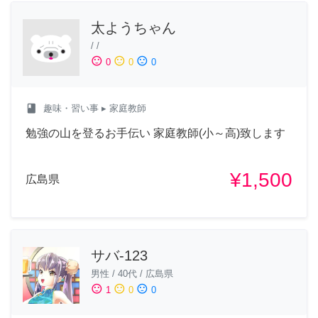
太ようちゃん
/
/
sentiment_satisfied
sentiment_neutral
sentiment_dissatisfied
0
0
0
class
趣味・習い事
▸ 家庭教師
勉強の山を登るお手伝い 家庭教師(小～高)致します
¥1,500
広島県
サバ-123
男性
/
40代
/
広島県
sentiment_satisfied
sentiment_neutral
sentiment_dissatisfied
1
0
0