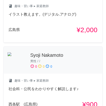
class
趣味・習い事
▸ 家庭教師
イラスト教えます。(デジタル.アナログ)
¥2,000
広島県
Syoji Nakamoto
男性
/
/
sentiment_satisfied
sentiment_neutral
sentiment_dissatisfied
0
0
0
class
趣味・習い事
▸ 家庭教師
社会科・公民をわかりやすく解説します♪
¥900
西条駅 (広島県)