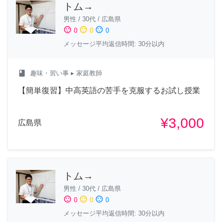
トム→
男性
/
30代
/
広島県
sentiment_satisfied
sentiment_neutral
sentiment_dissatisfied
0
0
0
メッセージ平均返信時間: 30分以内
class
趣味・習い事
▸ 家庭教師
【簡単復習】中高英語の苦手を克服するお試し授業
¥3,000
広島県
トム→
男性
/
30代
/
広島県
sentiment_satisfied
sentiment_neutral
sentiment_dissatisfied
0
0
0
メッセージ平均返信時間: 30分以内