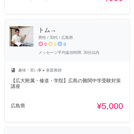
トム→
男性
/
30代
/
広島県
sentiment_satisfied
sentiment_neutral
sentiment_dissatisfied
0
0
0
メッセージ平均返信時間: 30分以内
class
趣味・習い事
▸ 家庭教師
【広大附属・修道・学院】広島の難関中学受験対策
講座
¥5,000
広島県