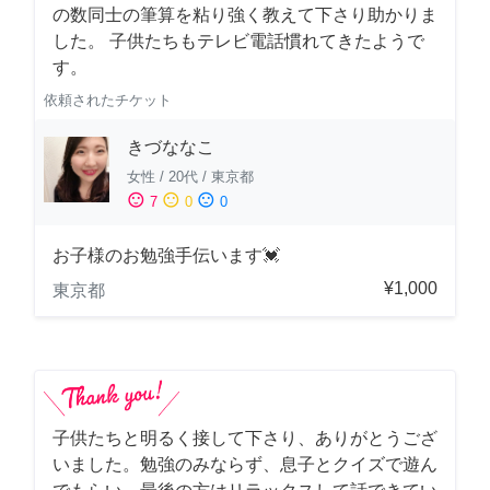
の数同士の筆算を粘り強く教えて下さり助かりま
した。 子供たちもテレビ電話慣れてきたようで
す。
依頼されたチケット
きづななこ
女性
/
20代
/
東京都
sentiment_satisfied
sentiment_neutral
sentiment_dissatisfied
7
0
0
お子様のお勉強手伝います💓
¥1,000
東京都
子供たちと明るく接して下さり、ありがとうござ
いました。勉強のみならず、息子とクイズで遊ん