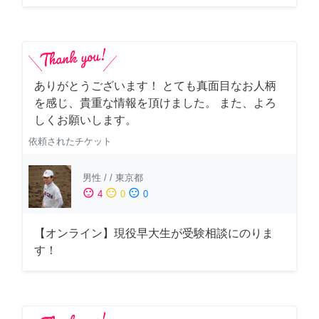
ありがとうございます！ とても真面目なお人柄
を感じ、貴重な情報を頂けました。 また、よろ
しくお願いします。
依頼されたチケット
男性
/
/
東京都
sentiment_satisfied
sentiment_neutral
sentiment_dissatisfied
4
0
0
【オンライン】現役早大生が受験相談にのりま
す！