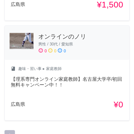
¥1,500
広島県
オンラインのノリ
男性
/
30代
/
愛知県
sentiment_satisfied
sentiment_neutral
sentiment_dissatisfied
0
0
0
class
趣味・習い事
▸ 家庭教師
【理系専門オンライン家庭教師】名古屋大学卒/初回
無料キャンペーン中！！
¥0
広島県