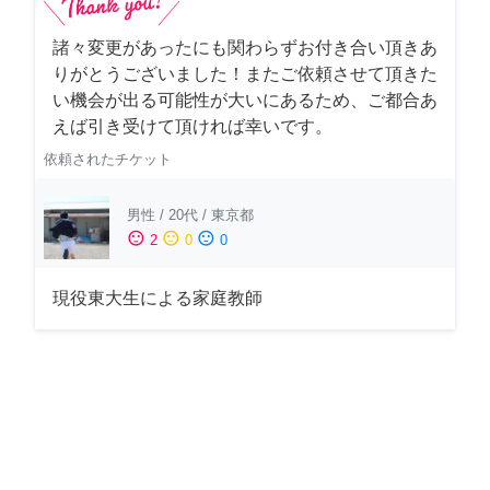
諸々変更があったにも関わらずお付き合い頂きあ
りがとうございました！またご依頼させて頂きた
い機会が出る可能性が大いにあるため、ご都合あ
えば引き受けて頂ければ幸いです。
依頼されたチケット
男性
/
20代
/
東京都
sentiment_satisfied
sentiment_neutral
sentiment_dissatisfied
2
0
0
現役東大生による家庭教師