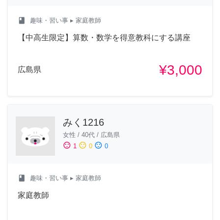
class
趣味・習い事
▸ 家庭教師
【中高生限定】算数・数学を得意教科にする講座
¥3,000
広島県
みく1216
女性
/
40代
/
広島県
sentiment_satisfied
sentiment_neutral
sentiment_dissatisfied
1
0
0
class
趣味・習い事
▸ 家庭教師
家庭教師