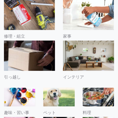
修理・組立
家事
引っ越し
インテリア
趣味・習い事
ペット
料理