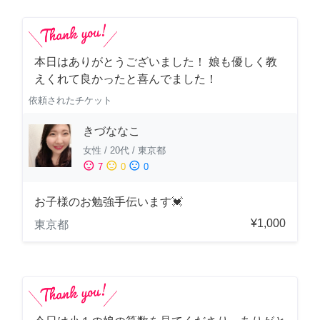
本日はありがとうございました！ 娘も優しく教
えくれて良かったと喜んでました！
依頼されたチケット
きづななこ
女性
/
20代
/
東京都
sentiment_satisfied
sentiment_neutral
sentiment_dissatisfied
7
0
0
お子様のお勉強手伝います💓
¥1,000
東京都