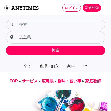
ログイン
新規登録
search
place
検索
more_horiz
全て
修理・組立
家事
TOP
▸
サービス
▸
広島県
▸
趣味・習い事
▸
家庭教師