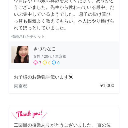
今日は小１の娘の算数を見てくださり、ありがと
うございました。先生から教わっている最中、だ
いぶ集中しているようでした。 息子の掛け算ひ
っ算も根気よく教えてもらい、本人はやり遂げら
れてほっとしていました。
依頼されたチケット
きづななこ
女性
/
20代
/
東京都
sentiment_satisfied
sentiment_neutral
sentiment_dissatisfied
7
0
0
お子様のお勉強手伝います💓
¥1,000
東京都
二回目の授業ありがとうございました。 百の位