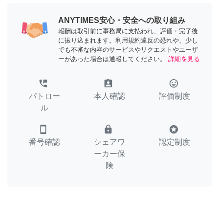
ANYTIMES安心・安全への取り組み
報酬は取引前に事務局に支払われ、評価・完了後
に振り込まれます。利用規約違反の恐れや、少し
でも不審な内容のサービスやリクエストやユーザ
ーがあった場合は通報してください。
詳細を見る
perm_phone_msg
assignment_ind
tag_faces
パトロー
本人確認
評価制度
ル
smartphone
lock
stars
番号確認
シェアワ
認定制度
ーカー保
険