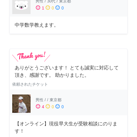
男性
/
30代
/
東京都
sentiment_satisfied
sentiment_neutral
sentiment_dissatisfied
1
0
0
中学数学教えます。
ありがとうございます！ とても誠実に対応して
頂き、感謝です。 助かりました。
依頼されたチケット
男性
/
/
東京都
sentiment_satisfied
sentiment_neutral
sentiment_dissatisfied
4
0
0
【オンライン】現役早大生が受験相談にのりま
す！