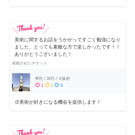
美術に関するお話をうかがってすごく勉強になり
ました。とっても素敵な方で楽しかったです！！
ありがとうございました！
依頼されたチケット
男性
/
30代
/
大阪府
sentiment_satisfied
sentiment_neutral
sentiment_dissatisfied
1
0
0
🎨美術が好きになる機会を提供します！