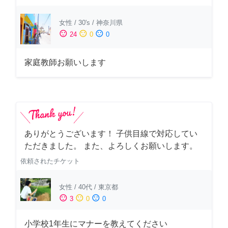
女性
/
30's
/
神奈川県
sentiment_satisfied
sentiment_neutral
sentiment_dissatisfied
24
0
0
家庭教師お願いします
ありがとうございます！ 子供目線で対応してい
ただきました。 また、よろしくお願いします。
依頼されたチケット
女性
/
40代
/
東京都
sentiment_satisfied
sentiment_neutral
sentiment_dissatisfied
3
0
0
小学校1年生にマナーを教えてください