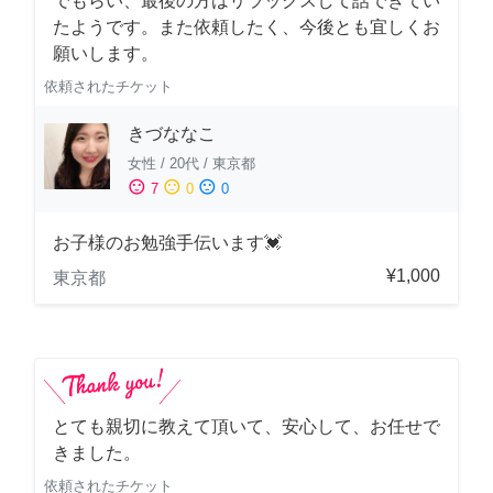
でもらい、最後の方はリラックスして話できてい
たようです。また依頼したく、今後とも宜しくお
願いします。
依頼されたチケット
きづななこ
女性
/
20代
/
東京都
sentiment_satisfied
sentiment_neutral
sentiment_dissatisfied
7
0
0
お子様のお勉強手伝います💓
¥1,000
東京都
とても親切に教えて頂いて、安心して、お任せで
きました。
依頼されたチケット