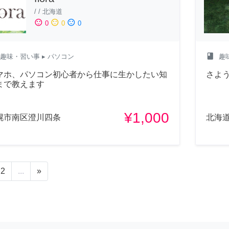
/
/
北海道
sentiment_satisfied
sentiment_neutral
sentiment_dissatisfied
0
0
0
class
趣味・習い事
▸ パソコン
趣
マホ、パソコン初心者から仕事に生かしたい知
さよ
まで教えます
¥1,000
幌市南区澄川四条
北海
2
...
»