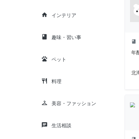
home
インテリア
class
趣味・習い事
class
年
pets
ペット
北
restaurant
料理
checkroom
美容・ファッション
chat
生活相談