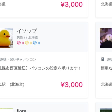
¥3,000
海道
北海
イソップ
男性
/
/
北海道
sentiment_satisfied
sentiment_neutral
sentiment_dissatisfied
0
0
0
class
趣味・習い事
▸ パソコン
趣
札幌市西区近辺】パソコンの設定を承ります！
簡単
¥3,000
似駅 (北海道)
北海
fiora