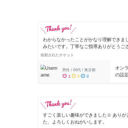
わからなかったことがかなり理解できま
みたいです。丁寧なご指導ありがとうご
依頼されたチケット
オンラ
男性
/
60代
/
東京都
の設
sentiment_satisfied
sentiment_neutral
sentiment_dissatisfied
1
0
0
すごく楽しい趣味ができました☺︎ ありが
た、よろしくおねがいします。