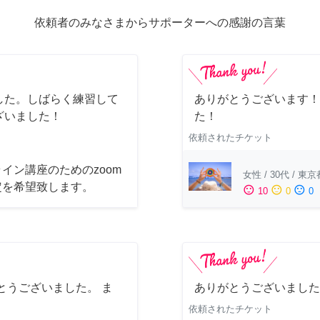
依頼者のみなさまからサポーターへの感謝の言葉
した。しばらく練習して
ありがとうございます！
ざいました！
た！
依頼されたチケット
イン講座のためのzoom
女性
/
30代
/
東京
定を希望致します。
sentiment_satisfied
sentiment_neutral
sentiment_dissatisfied
10
0
0
とうございました。 ま
ありがとうございました
依頼されたチケット