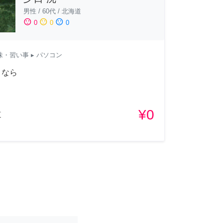
男性
/
60代
/
北海道
sentiment_satisfied
sentiment_neutral
sentiment_dissatisfied
0
0
0
味・習い事
▸ パソコン
うなら
¥0
道