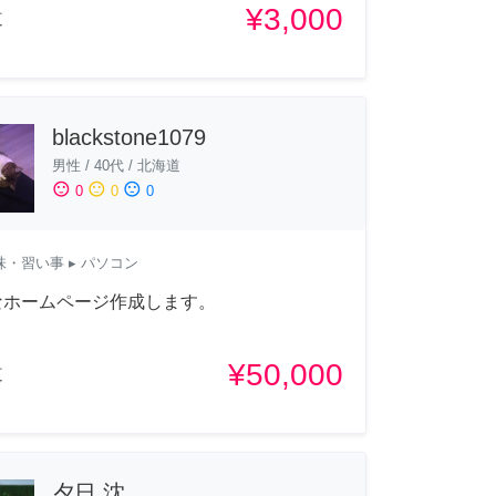
¥3,000
道
blackstone1079
男性
/
40代
/
北海道
sentiment_satisfied
sentiment_neutral
sentiment_dissatisfied
0
0
0
味・習い事
▸ パソコン
なホームページ作成します。
¥50,000
道
夕日 沈