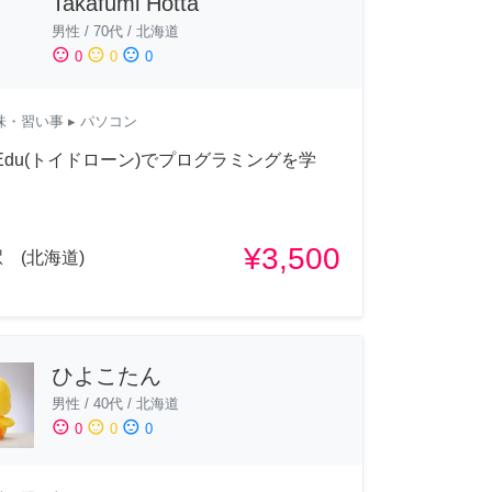
Takafumi Hotta
男性
/
70代
/
北海道
sentiment_satisfied
sentiment_neutral
sentiment_dissatisfied
0
0
0
味・習い事
▸ パソコン
lo Edu(トイドローン)でプログラミングを学
¥3,500
 (北海道)
ひよこたん
男性
/
40代
/
北海道
sentiment_satisfied
sentiment_neutral
sentiment_dissatisfied
0
0
0