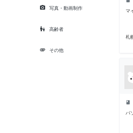
class
camera_alt
写真・動画制作
マ
escalator_warning
高齢者
札
attachment
その他
class
パ