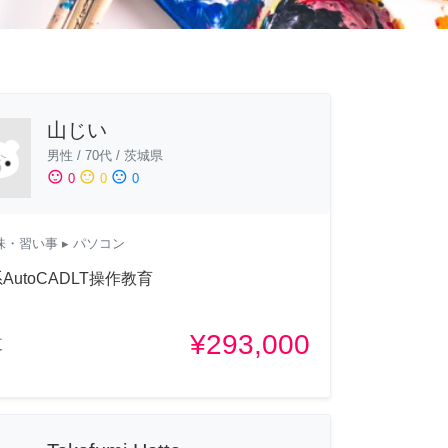
山じい
男性
/
70代
/
茨城県
sentiment_satisfied
sentiment_neutral
sentiment_dissatisfied
0
0
0
味・習い事
▸ パソコン
AutoCADLT操作教育
¥293,000
道