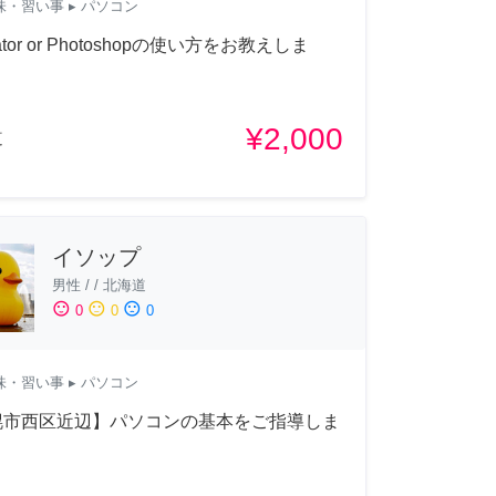
味・習い事
▸ パソコン
strator or Photoshopの使い方をお教えしま
¥2,000
道
イソップ
男性
/
/
北海道
sentiment_satisfied
sentiment_neutral
sentiment_dissatisfied
0
0
0
味・習い事
▸ パソコン
幌市西区近辺】パソコンの基本をご指導しま