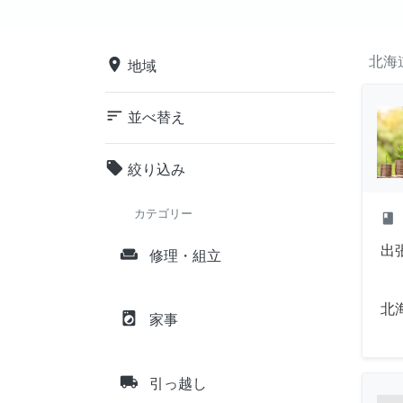
北海
place
地域
sort
並べ替え
local_offer
絞り込み
カテゴリー
class
出
weekend
修理・組立
北
local_laundry_service
家事
local_shipping
引っ越し