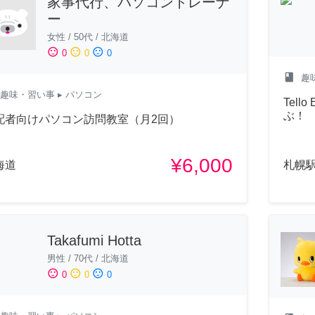
家事代行、パソコントレーナ
ー
女性
/
50代
/
北海道
sentiment_satisfied
sentiment_neutral
sentiment_dissatisfied
0
0
0
class
趣
趣味・習い事
▸ パソコン
Tel
ぶ！
配者向けパソコン訪問教室（月2回）
¥6,000
海道
札幌駅
Takafumi Hotta
男性
/
70代
/
北海道
sentiment_satisfied
sentiment_neutral
sentiment_dissatisfied
0
0
0