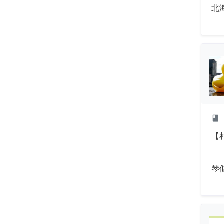
北
class
【
琴