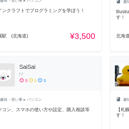
趣味・習い事
▸ パソコン
class
趣
インクラフトでプログラミングを学ぼう！
Illu
す！
¥3,500
幌駅 (北海道)
北海
SaiSai
/
/
sentiment_satisfied
sentiment_neutral
sentiment_dissatisfied
0
0
0
class
趣味・習い事
▸ パソコン
趣
ソコン、スマホの使い方や設定、購入相談等
【札
す！