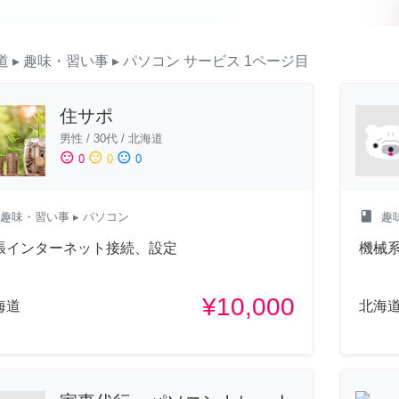
道
▸ 趣味・習い事
▸ パソコン
サービス
1ページ目
住サポ
男性
/
30代
/
北海道
sentiment_satisfied
sentiment_neutral
sentiment_dissatisfied
0
0
0
class
趣味・習い事
▸ パソコン
趣
張インターネット接続、設定
機械系
¥10,000
海道
北海