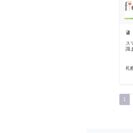
class
ス
識
札
1