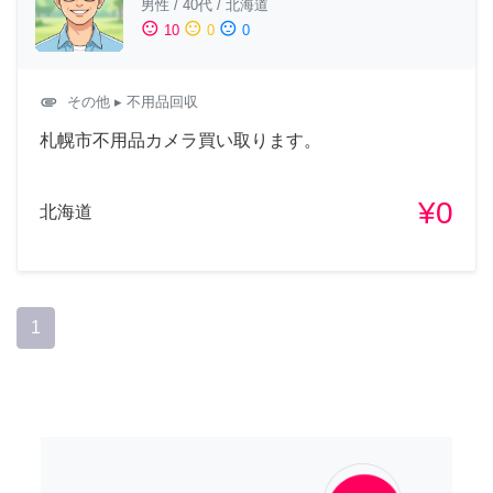
男性
/
40代
/
北海道
sentiment_satisfied
sentiment_neutral
sentiment_dissatisfied
10
0
0
attachment
その他
▸ 不用品回収
札幌市不用品カメラ買い取ります。
¥0
北海道
1