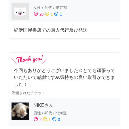
女性
/
40代
/
東京都
sentiment_satisfied
sentiment_neutral
sentiment_dissatisfied
28
1
1
紀伊国屋書店での購入代行及び発送
今回もありがとうございました☺️とても頑張って
いただいて感謝です🙏気持ちの良い取引ができま
した！！
依頼されたチケット
NIKEさん
男性
/
40代
/
北海道
sentiment_satisfied
sentiment_neutral
sentiment_dissatisfied
2
1
0