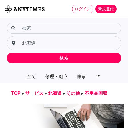
ログイン
新規登録
search
place
検索
more_horiz
全て
修理・組立
家事
TOP
▸
サービス
▸
北海道
▸
その他
▸
不用品回収