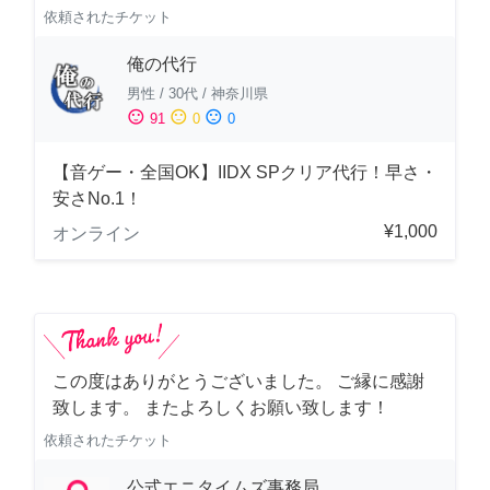
依頼されたチケット
俺の代行
男性
/
30代
/
神奈川県
sentiment_satisfied
sentiment_neutral
sentiment_dissatisfied
91
0
0
【音ゲー・全国OK】IIDX SPクリア代行！早さ・
安さNo.1！
¥1,000
オンライン
この度はありがとうございました。 ご縁に感謝
致します。 またよろしくお願い致します！
依頼されたチケット
公式エニタイムズ事務局