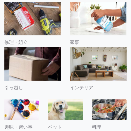
修理・組立
家事
引っ越し
インテリア
趣味・習い事
ペット
料理