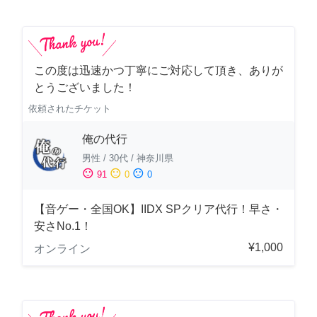
この度は迅速かつ丁寧にご対応して頂き、ありが
とうございました！
依頼されたチケット
俺の代行
男性
/
30代
/
神奈川県
sentiment_satisfied
sentiment_neutral
sentiment_dissatisfied
91
0
0
【音ゲー・全国OK】IIDX SPクリア代行！早さ・
安さNo.1！
¥1,000
オンライン