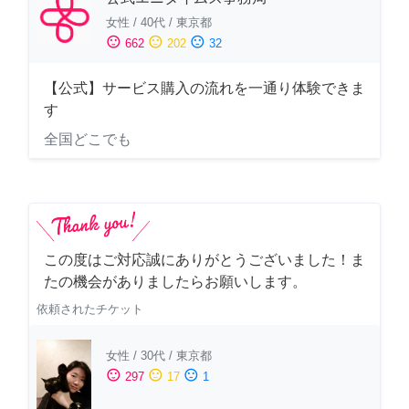
女性
/
40代
/
東京都
sentiment_satisfied
sentiment_neutral
sentiment_dissatisfied
662
202
32
【公式】サービス購入の流れを一通り体験できま
す
全国どこでも
この度はご対応誠にありがとうございました！ま
たの機会がありましたらお願いします。
依頼されたチケット
女性
/
30代
/
東京都
sentiment_satisfied
sentiment_neutral
sentiment_dissatisfied
297
17
1