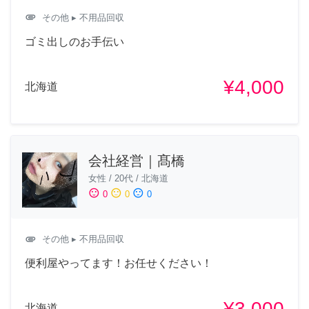
attachment
その他
▸ 不用品回収
ゴミ出しのお手伝い
¥4,000
北海道
会社経営｜髙橋
女性
/
20代
/
北海道
sentiment_satisfied
sentiment_neutral
sentiment_dissatisfied
0
0
0
attachment
その他
▸ 不用品回収
便利屋やってます！お任せください！
¥3,000
北海道