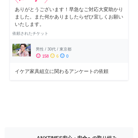
ありがとうございます！早急なご対応大変助かり
ました。また何かありましたらぜひ宜しくお願い
いたします。
依頼されたチケット
男性
/
30代
/
東京都
sentiment_satisfied
sentiment_neutral
sentiment_dissatisfied
158
6
0
イケア家具組立に関わるアンケートの依頼