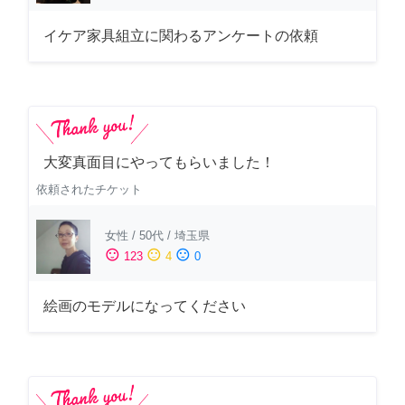
イケア家具組立に関わるアンケートの依頼
大変真面目にやってもらいました！
依頼されたチケット
女性
/
50代
/
埼玉県
sentiment_satisfied
sentiment_neutral
sentiment_dissatisfied
123
4
0
絵画のモデルになってください