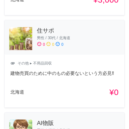
住サポ
男性
/
30代
/
北海道
sentiment_satisfied
sentiment_neutral
sentiment_dissatisfied
0
0
0
attachment
その他
▸ 不用品回収
建物売買のために中のもの必要ないという方必見‼️
¥0
北海道
AI物販