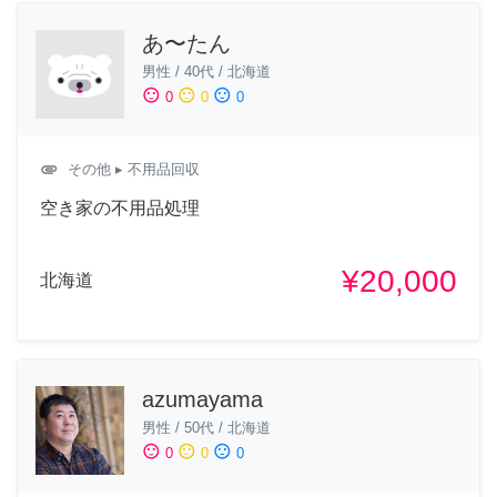
あ〜たん
男性
/
40代
/
北海道
sentiment_satisfied
sentiment_neutral
sentiment_dissatisfied
0
0
0
attachment
その他
▸ 不用品回収
空き家の不用品処理
¥20,000
北海道
azumayama
男性
/
50代
/
北海道
sentiment_satisfied
sentiment_neutral
sentiment_dissatisfied
0
0
0