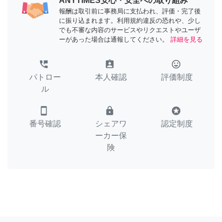
ANYTIMES安心・安全への取り組み
報酬は取引前に事務局に支払われ、評価・完了後
に振り込まれます。利用規約違反の恐れや、少し
でも不審な内容のサービスやリクエストやユーザ
ーがあった場合は通報してください。
詳細を見る
perm_phone_msg
assignment_ind
tag_faces
パトロー
本人確認
評価制度
ル
smartphone
lock
stars
番号確認
シェアワ
認定制度
ーカー保
険