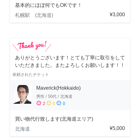
基本的にほぼ何でもOKです！
¥3,000
札幌駅 (北海道)
ありがとうございます！とても丁寧に取引をして
いただきました。またよろしくお願いします！！
依頼されたチケット
Maverick(Hokkaido)
男性
/
50代
/
北海道
sentiment_satisfied
sentiment_neutral
sentiment_dissatisfied
2
0
0
買い物代行致します(北海道エリア)
¥5,000
北海道