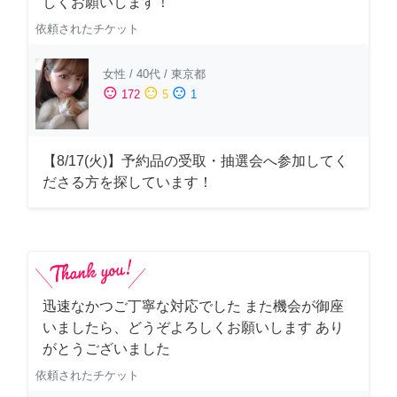
しくお願いします！
依頼されたチケット
女性
/
40代
/
東京都
sentiment_satisfied
sentiment_neutral
sentiment_dissatisfied
172
5
1
【8/17(火)】予約品の受取・抽選会へ参加してく
ださる方を探しています！
迅速なかつご丁寧な対応でした また機会が御座
いましたら、どうぞよろしくお願いします あり
がとうございました
依頼されたチケット