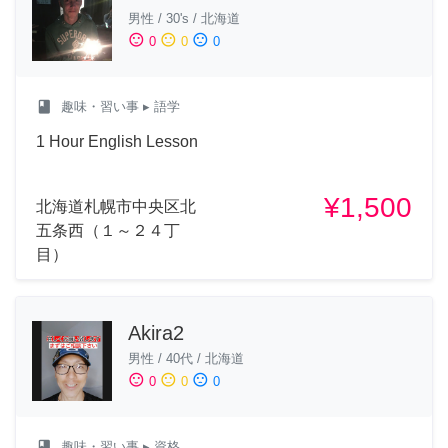
男性
/
30's
/
北海道
sentiment_satisfied
sentiment_neutral
sentiment_dissatisfied
0
0
0
class
趣味・習い事
▸ 語学
1 Hour English Lesson
¥1,500
北海道札幌市中央区北
五条西（１～２４丁
目）
Akira2
男性
/
40代
/
北海道
sentiment_satisfied
sentiment_neutral
sentiment_dissatisfied
0
0
0
class
趣味・習い事
▸ 資格