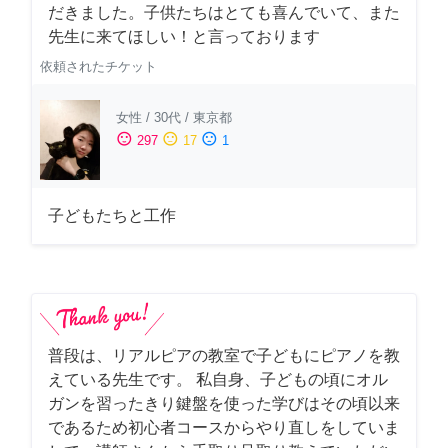
だきました。子供たちはとても喜んでいて、また
先生に来てほしい！と言っております
依頼されたチケット
女性
/
30代
/
東京都
sentiment_satisfied
sentiment_neutral
sentiment_dissatisfied
297
17
1
子どもたちと工作
普段は、リアルピアの教室で子どもにピアノを教
えている先生です。 私自身、子どもの頃にオル
ガンを習ったきり鍵盤を使った学びはその頃以来
であるため初心者コースからやり直しをしていま