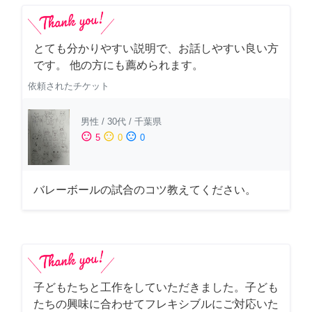
とても分かりやすい説明で、お話しやすい良い方
です。 他の方にも薦められます。
依頼されたチケット
男性
/
30代
/
千葉県
sentiment_satisfied
sentiment_neutral
sentiment_dissatisfied
5
0
0
バレーボールの試合のコツ教えてください。
子どもたちと工作をしていただきました。子ども
たちの興味に合わせてフレキシブルにご対応いた