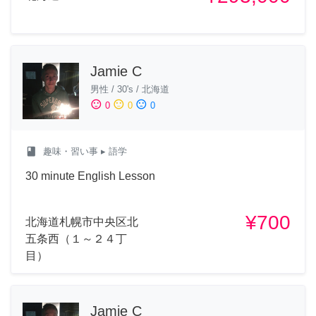
Jamie C
男性
/
30's
/
北海道
sentiment_satisfied
sentiment_neutral
sentiment_dissatisfied
0
0
0
class
趣味・習い事
▸ 語学
30 minute English Lesson
¥700
北海道札幌市中央区北
五条西（１～２４丁
目）
Jamie C