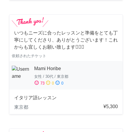
いつもニーズに合ったレッスンと準備をとても丁
寧にしてくださり、ありがとうございます！これ
からも宜しくお願い致します🙇‍♀️✨
依頼されたチケット
Mami Horibe
女性
/
30代
/
東京都
sentiment_satisfied
sentiment_neutral
sentiment_dissatisfied
73
0
0
イタリア語レッスン
¥5,300
東京都