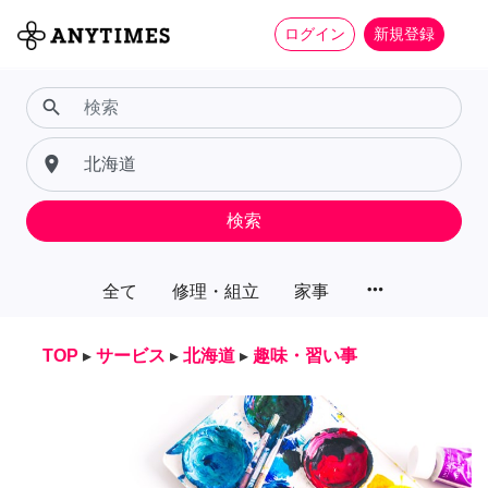
ログイン
新規登録
search
place
検索
more_horiz
全て
修理・組立
家事
TOP
▸
サービス
▸
北海道
▸
趣味・習い事