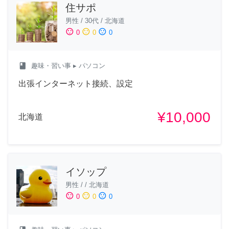
住サポ
男性
/
30代
/
北海道
sentiment_satisfied
sentiment_neutral
sentiment_dissatisfied
0
0
0
class
趣味・習い事
▸ パソコン
出張インターネット接続、設定
¥10,000
北海道
イソップ
男性
/
/
北海道
sentiment_satisfied
sentiment_neutral
sentiment_dissatisfied
0
0
0