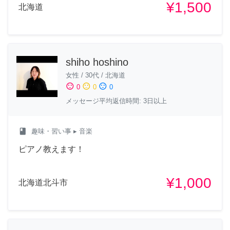
¥1,500
北海道
shiho hoshino
女性
/
30代
/
北海道
sentiment_satisfied
sentiment_neutral
sentiment_dissatisfied
0
0
0
メッセージ平均返信時間: 3日以上
class
趣味・習い事
▸ 音楽
ピアノ教えます！
¥1,000
北海道北斗市