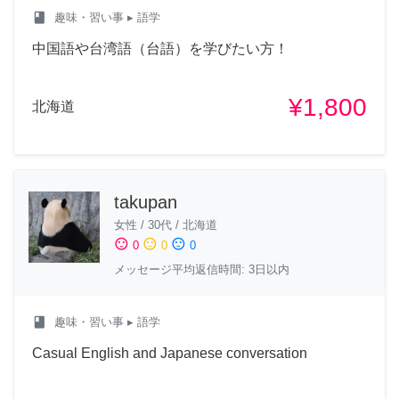
class
趣味・習い事
▸ 語学
中国語や台湾語（台語）を学びたい方！
¥1,800
北海道
takupan
女性
/
30代
/
北海道
sentiment_satisfied
sentiment_neutral
sentiment_dissatisfied
0
0
0
メッセージ平均返信時間: 3日以内
class
趣味・習い事
▸ 語学
Casual English and Japanese conversation