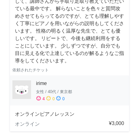
して、講師さんから手取り足取り教えていただい
ている最中です。 解らないことを色々と質問攻
めさせてもらってるのですが、とても理解しやす
く丁寧にピアノを用いながらの説明もしてくださ
います。 性格の明るく温厚な先生で、とても優
しいです。 リピートで、今後も継続利用をする
ことにしています。 少しずつですが、自分でも
目に見える化で上達しているのが解るようなご指
導をしてくださいます。
依頼されたチケット
irime
女性
/
40代
/
東京都
sentiment_satisfied
sentiment_neutral
sentiment_dissatisfied
4
0
0
オンラインピアノレッスン
¥3,000
オンライン