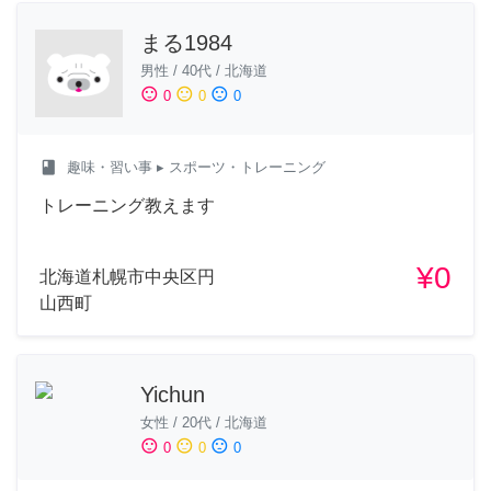
まる1984
男性
/
40代
/
北海道
sentiment_satisfied
sentiment_neutral
sentiment_dissatisfied
0
0
0
class
趣味・習い事
▸ スポーツ・トレーニング
トレーニング教えます
¥0
北海道札幌市中央区円
山西町
Yichun
女性
/
20代
/
北海道
sentiment_satisfied
sentiment_neutral
sentiment_dissatisfied
0
0
0