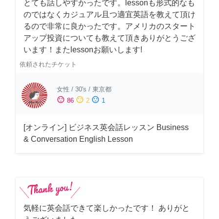
とても話しやすかったです。lessonも形式的なも
のではなくカジュアル且つ適宜英語を教えて頂け
るので非常に良かったです。アメリカのスタート
アップ投資についても教えて頂きありがとうござ
います！またlessonお願いします!
依頼されたチケット
女性
/
30's
/
東京都
sentiment_satisfied
sentiment_neutral
sentiment_dissatisfied
86
2
1
[オンライン] ビジネス英会話レッスン Business
& Conversation English Lesson
気軽に英会話できて楽しかったです！ ありがと