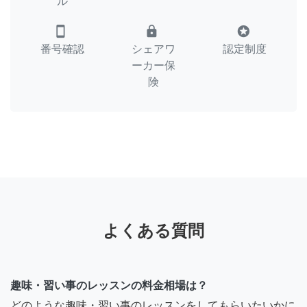
ル
smartphone
lock
stars
番号確認
シェアワ
認定制度
ーカー保
険
よくある質問
趣味・習い事のレッスンの料金相場は？
どのような趣味・習い事のレッスンをしてもらいたいかに