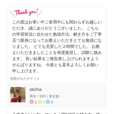
この度はお寒い中ご多用中にも関わらずお越しい
ただき、誠にありがとうございました。 こちら
の学習状況に合わせた勉強方法、解き方をご丁寧
且つ親身になってお教えいただきとても勉強にな
りました。 とても充実した２時間でした。 お教
えいただきましたことを再度復習し、試験に挑み
ます。 良い結果をご報告差し上げられますよう
がんばりますね。 今後とも是非よろしくお願い
申し上げます。
依頼されたチケット
ski2na
男性
/
30代
/
東京都
sentiment_satisfied
sentiment_neutral
sentiment_dissatisfied
1
0
0