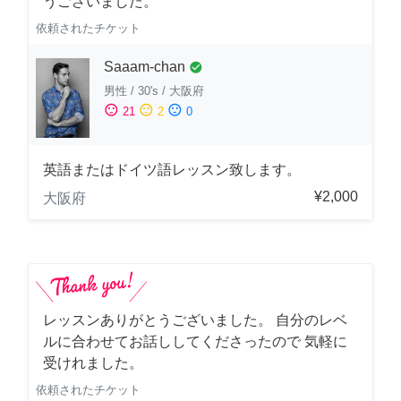
うございました。
依頼されたチケット
Saaam-chan
check_circle
男性
/
30's
/
大阪府
sentiment_satisfied
sentiment_neutral
sentiment_dissatisfied
21
2
0
英語またはドイツ語レッスン致します。
¥2,000
大阪府
レッスンありがとうございました。 自分のレベ
ルに合わせてお話ししてくださったので 気軽に
受けれました。
依頼されたチケット