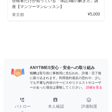
合格者だけが知っている「簿記3級の解き方」講
座【マンツーマンレッスン】
¥5,000
東京都
ANYTIMES安心・安全への取り組み
報酬は取引前に事務局に支払われ、評価・完了後
に振り込まれます。利用規約違反の恐れや、少し
でも不審な内容のサービスやリクエストやユーザ
ーがあった場合は通報してください。
詳細を見る
perm_phone_msg
assignment_ind
tag_faces
パトロー
本人確認
評価制度