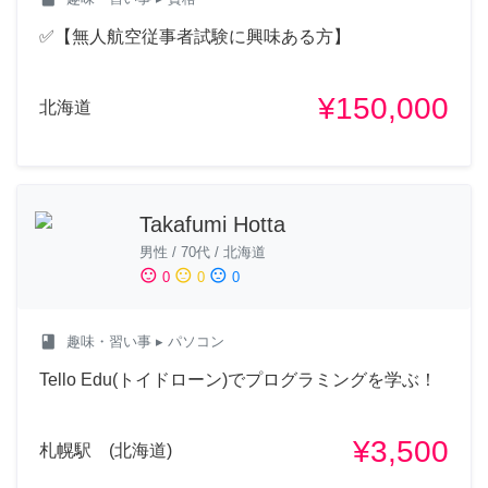
✅【無人航空従事者試験に興味ある方】
¥150,000
北海道
Takafumi Hotta
男性
/
70代
/
北海道
sentiment_satisfied
sentiment_neutral
sentiment_dissatisfied
0
0
0
class
趣味・習い事
▸ パソコン
Tello Edu(トイドローン)でプログラミングを学ぶ！
¥3,500
札幌駅 (北海道)