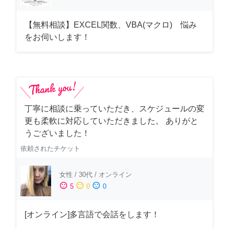
【無料相談】EXCEL関数、VBA(マクロ) 悩み
をお伺いします！
丁寧に相談に乗っていただき、スケジュールの変
更も柔軟に対応していただきました。 ありがと
うございました！
依頼されたチケット
女性
/
30代
/
オンライン
sentiment_satisfied
sentiment_neutral
sentiment_dissatisfied
5
0
0
[オンライン]多言語で会話をします！