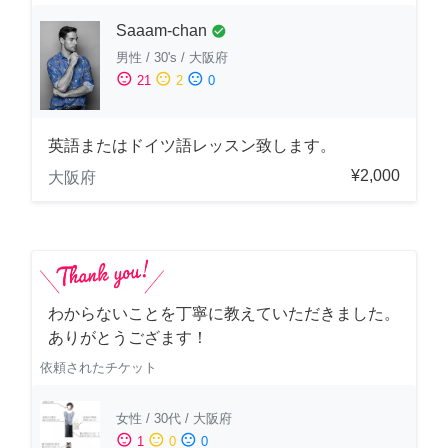
Saaam-chan
check_circle
男性
/
30's
/
大阪府
sentiment_satisfied
sentiment_neutral
sentiment_dissatisfied
21
2
0
英語またはドイツ語レッスン致します。
¥2,000
大阪府
わからないことを丁寧に教えていただきました。
ありがとうござます！
依頼されたチケット
女性
/
30代
/
大阪府
sentiment_satisfied
sentiment_neutral
sentiment_dissatisfied
1
0
0