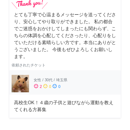
とても丁寧で心温まるメッセージを送ってくださ
り、安心してやり取りができました。 私の都合
でご迷惑をおかけしてしまったにも関わらず、こ
ちらの体調を心配してくださったり、心配りをし
ていただける素晴らしい方です。本当にありがと
うございました。 今後もぜひよろしくお願いし
ます。
依頼されたチケット
女性
/
30代
/
埼玉県
sentiment_satisfied
sentiment_neutral
sentiment_dissatisfied
2
0
0
高校生OK！４歳の子供と遊びながら運動を教え
てくれる方募集