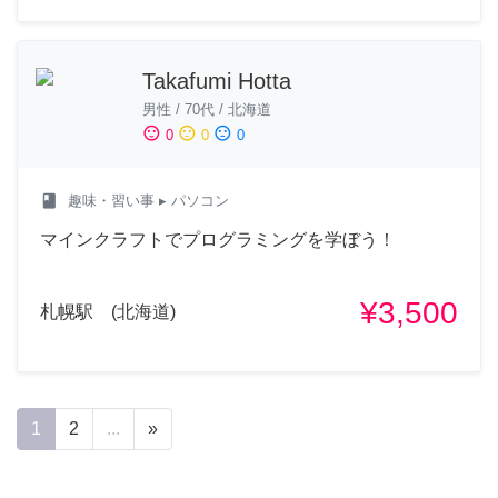
Takafumi Hotta
男性
/
70代
/
北海道
sentiment_satisfied
sentiment_neutral
sentiment_dissatisfied
0
0
0
class
趣味・習い事
▸ パソコン
マインクラフトでプログラミングを学ぼう！
¥3,500
札幌駅 (北海道)
1
2
...
»