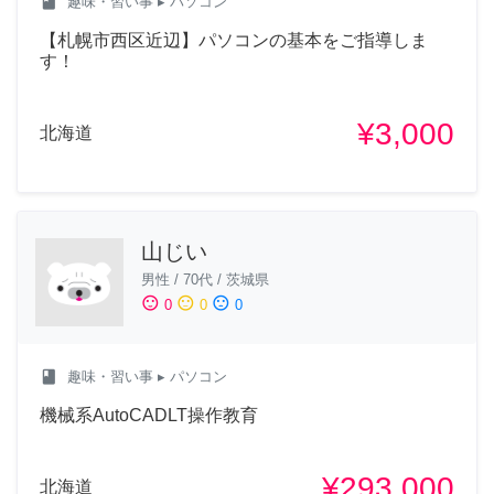
class
趣味・習い事
▸ パソコン
【札幌市西区近辺】パソコンの基本をご指導しま
す！
¥3,000
北海道
山じい
男性
/
70代
/
茨城県
sentiment_satisfied
sentiment_neutral
sentiment_dissatisfied
0
0
0
class
趣味・習い事
▸ パソコン
機械系AutoCADLT操作教育
¥293,000
北海道