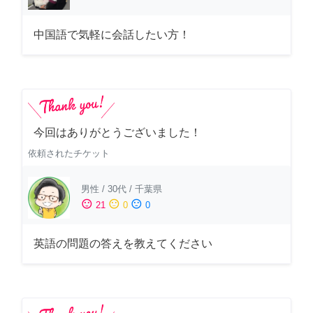
中国語で気軽に会話したい方！
今回はありがとうございました！
依頼されたチケット
男性
/
30代
/
千葉県
sentiment_satisfied
sentiment_neutral
sentiment_dissatisfied
21
0
0
英語の問題の答えを教えてください