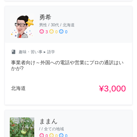
勇希
男性
/
30代
/
北海道
sentiment_satisfied
sentiment_neutral
sentiment_dissatisfied
3
0
0
class
趣味・習い事
▸ 語学
事業者向け～外国への電話や営業にプロの通訳はい
かが?
¥3,000
北海道
ままん
/
/
全ての地域
sentiment_satisfied
sentiment_neutral
sentiment_dissatisfied
0
0
0