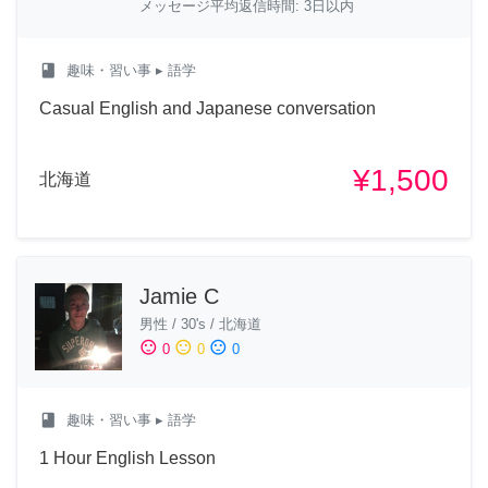
メッセージ平均返信時間: 3日以内
class
趣味・習い事
▸ 語学
Casual English and Japanese conversation
¥1,500
北海道
Jamie C
男性
/
30's
/
北海道
sentiment_satisfied
sentiment_neutral
sentiment_dissatisfied
0
0
0
class
趣味・習い事
▸ 語学
1 Hour English Lesson