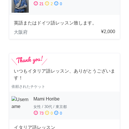
sentiment_satisfied
sentiment_neutral
sentiment_dissatisfied
21
2
0
英語またはドイツ語レッスン致します。
¥2,000
大阪府
いつもイタリア語レッスン、ありがとうございま
す！
依頼されたチケット
Mami Horibe
女性
/
30代
/
東京都
sentiment_satisfied
sentiment_neutral
sentiment_dissatisfied
73
0
0
イタリア語レッスン