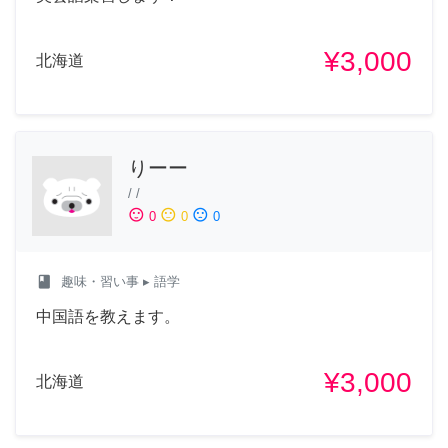
¥3,000
北海道
りーー
/
/
sentiment_satisfied
sentiment_neutral
sentiment_dissatisfied
0
0
0
class
趣味・習い事
▸ 語学
中国語を教えます。
¥3,000
北海道