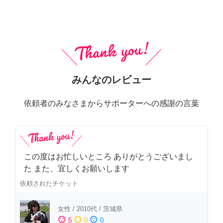
みんなのレビュー
依頼者のみなさまからサポーターへの感謝の言葉
この度はお忙しいところ ありがとうございまし
た また、宜しくお願いします
依頼されたチケット
女性
/
2010代
/
茨城県
sentiment_satisfied
sentiment_neutral
sentiment_dissatisfied
5
0
0