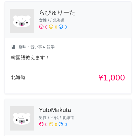
らぴゅりーた
女性
/
/
北海道
sentiment_satisfied
sentiment_neutral
sentiment_dissatisfied
0
0
0
class
趣味・習い事
▸ 語学
韓国語教えます！
¥1,000
北海道
YutoMakuta
男性
/
20代
/
北海道
sentiment_satisfied
sentiment_neutral
sentiment_dissatisfied
0
0
0