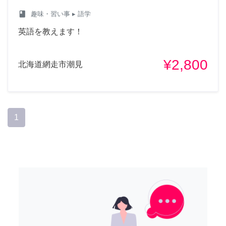
class
趣味・習い事
▸ 語学
英語を教えます！
¥2,800
北海道網走市潮見
1