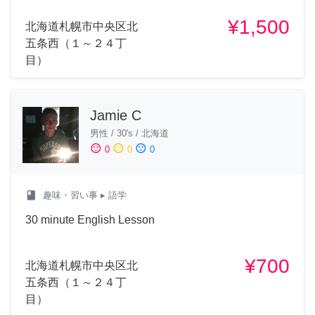
¥1,500
北海道札幌市中央区北
五条西（１～２４丁
目）
Jamie C
男性
/
30's
/
北海道
sentiment_satisfied
sentiment_neutral
sentiment_dissatisfied
0
0
0
class
趣味・習い事
▸ 語学
30 minute English Lesson
¥700
北海道札幌市中央区北
五条西（１～２４丁
目）