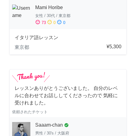
Mami Horibe
女性
/
30代
/
東京都
sentiment_satisfied
sentiment_neutral
sentiment_dissatisfied
73
0
0
イタリア語レッスン
¥5,300
東京都
レッスンありがとうございました。 自分のレベ
ルに合わせてお話ししてくださったので 気軽に
受けれました。
依頼されたチケット
Saaam-chan
check_circle
男性
/
30's
/
大阪府