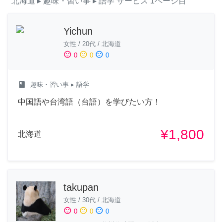
北海道
▸ 趣味・習い事
▸ 語学
サービス
1ページ目
Yichun
女性
/
20代
/
北海道
sentiment_satisfied
sentiment_neutral
sentiment_dissatisfied
0
0
0
class
趣味・習い事
▸ 語学
中国語や台湾語（台語）を学びたい方！
¥1,800
北海道
takupan
女性
/
30代
/
北海道
sentiment_satisfied
sentiment_neutral
sentiment_dissatisfied
0
0
0