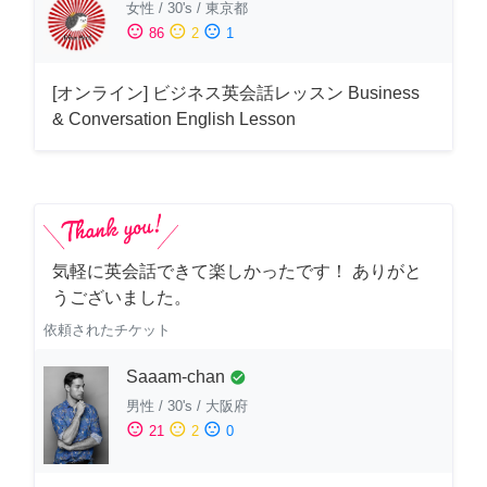
女性
/
30's
/
東京都
sentiment_satisfied
sentiment_neutral
sentiment_dissatisfied
86
2
1
[オンライン] ビジネス英会話レッスン Business
& Conversation English Lesson
気軽に英会話できて楽しかったです！ ありがと
うございました。
依頼されたチケット
Saaam-chan
check_circle
男性
/
30's
/
大阪府
sentiment_satisfied
sentiment_neutral
sentiment_dissatisfied
21
2
0