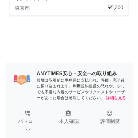
¥5,300
東京都
ANYTIMES安心・安全への取り組み
報酬は取引前に事務局に支払われ、評価・完了後
に振り込まれます。利用規約違反の恐れや、少し
でも不審な内容のサービスやリクエストやユーザ
ーがあった場合は通報してください。
詳細を見る
perm_phone_msg
assignment_ind
tag_faces
パトロー
本人確認
評価制度
ル