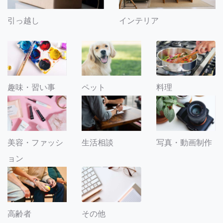
引っ越し
インテリア
趣味・習い事
ペット
料理
美容・ファッシ
生活相談
写真・動画制作
ョン
その他
高齢者