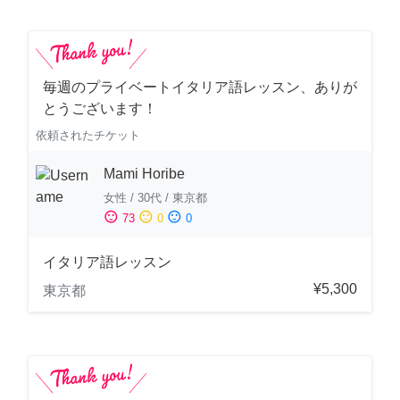
毎週のプライベートイタリア語レッスン、ありが
とうございます！
依頼されたチケット
Mami Horibe
女性
/
30代
/
東京都
sentiment_satisfied
sentiment_neutral
sentiment_dissatisfied
73
0
0
イタリア語レッスン
¥5,300
東京都