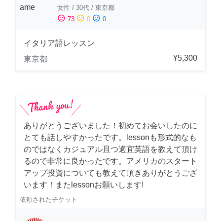
女性
/
30代
/
東京都
sentiment_satisfied
sentiment_neutral
sentiment_dissatisfied
73
0
0
イタリア語レッスン
¥5,300
東京都
ありがとうございました！初めてお会いしたのに
とても話しやすかったです。lessonも形式的なも
のではなくカジュアル且つ適宜英語を教えて頂け
るので非常に良かったです。アメリカのスタート
アップ投資についても教えて頂きありがとうござ
います！またlessonお願いします!
依頼されたチケット