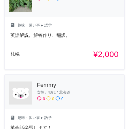
class
趣味・習い事
▸ 語学
英語解説。解答作り、翻訳。
¥2,000
札幌
Femmy
女性
/
40代
/
北海道
sentiment_satisfied
sentiment_neutral
sentiment_dissatisfied
0
0
0
class
趣味・習い事
▸ 語学
英会話楽習します！