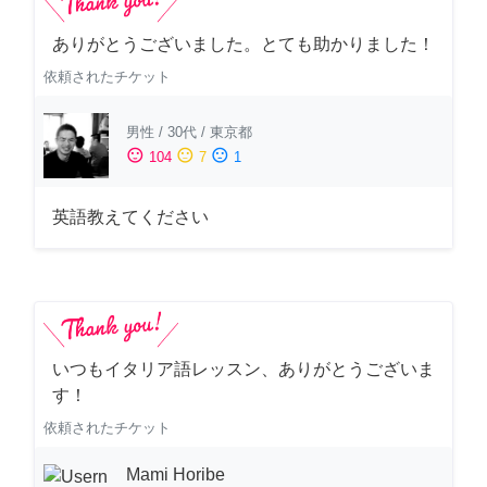
ありがとうございました。とても助かりました！
依頼されたチケット
男性
/
30代
/
東京都
sentiment_satisfied
sentiment_neutral
sentiment_dissatisfied
104
7
1
英語教えてください
いつもイタリア語レッスン、ありがとうございま
す！
依頼されたチケット
Mami Horibe