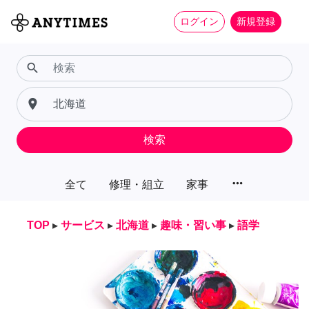
ログイン
新規登録
search
place
検索
more_horiz
全て
修理・組立
家事
TOP
▸
サービス
▸
北海道
▸
趣味・習い事
▸
語学