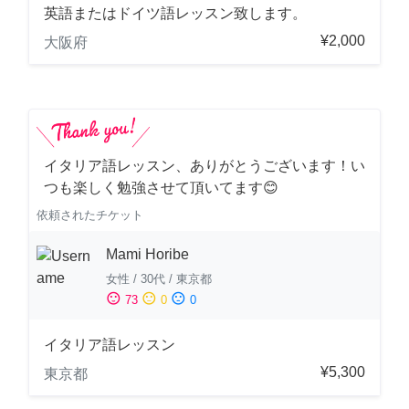
英語またはドイツ語レッスン致します。
¥2,000
大阪府
イタリア語レッスン、ありがとうございます！い
つも楽しく勉強させて頂いてます😊
依頼されたチケット
Mami Horibe
女性
/
30代
/
東京都
sentiment_satisfied
sentiment_neutral
sentiment_dissatisfied
73
0
0
イタリア語レッスン
¥5,300
東京都