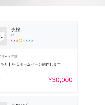
夜桜
/
/
sentiment_satisfied
sentiment_neutral
sentiment_dissatisfied
0
0
0
の他
▸ その他
績あり】格安ホームページ制作します。
¥30,000
道
あ〜たん