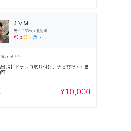
J.V.M
男性
/
30代
/
北海道
sentiment_satisfied
sentiment_neutral
sentiment_dissatisfied
0
0
0
の他
▸ その他
出張】ドラレコ取り付け、ナビ交換.etc 当
約可
¥10,000
道