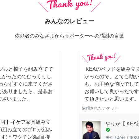
みんなのレビュー
依頼者のみなさまからサポーターへの感謝の言葉
ーブルと椅子を組み立てて
IKEAのベッドを組み立
上がったのでびっくりし
かったので、とても助か
わらずすぐに来てくださ
も、お手頃な値段でして
がありましたら、是非お
お願いして良かったです
ございました。
て頂きたいと思います。
依頼されたチケット
日可】イケア家具組み立
やりが【IKE
行(組み立てのプロが組み
check_circle
す)＊ワクチン3回目接
男性
/
40代
/
東京