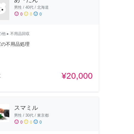
男性
/
40代
/
北海道
sentiment_satisfied
sentiment_neutral
sentiment_dissatisfied
0
0
0
の他
▸ 不用品回収
家の不用品処理
¥20,000
道
スマミル
男性
/
30代
/
東京都
sentiment_satisfied
sentiment_neutral
sentiment_dissatisfied
0
0
0