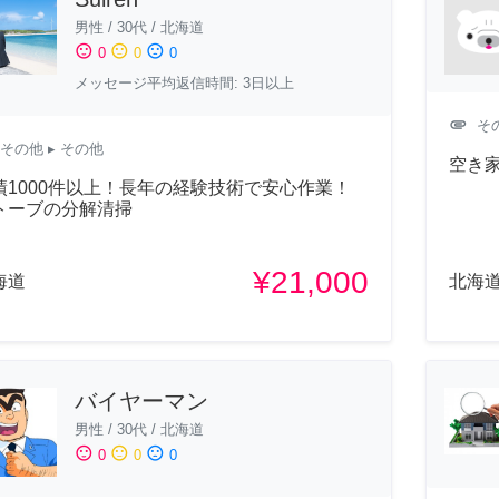
男性
/
30代
/
北海道
sentiment_satisfied
sentiment_neutral
sentiment_dissatisfied
0
0
0
メッセージ平均返信時間: 3日以上
attachment
そ
その他
▸ その他
空き
績1000件以上！長年の経験技術で安心作業！
トーブの分解清掃
¥21,000
海道
北海
バイヤーマン
男性
/
30代
/
北海道
sentiment_satisfied
sentiment_neutral
sentiment_dissatisfied
0
0
0