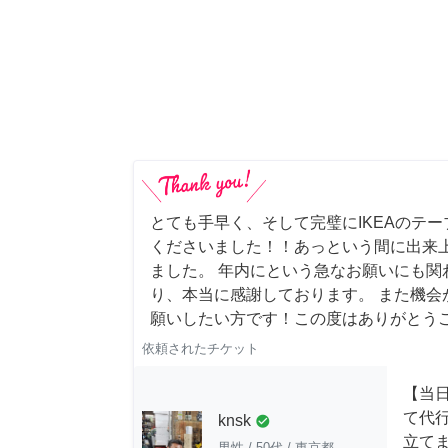
とても手早く、そして完璧にIKEAのテ
くださいました！！あっという間に出来
ました。 年内にという急なお願いにも関
り、本当に感謝しております。 また機会
願いしたい方です！この度はありがとう
依頼されたチケット
【当
て代
knsk
check_circle
立てま
男性
/
50代
/
東京都