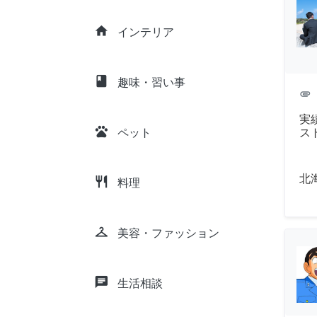
home
インテリア
class
趣味・習い事
attachment
実
pets
ス
ペット
北
restaurant
料理
checkroom
美容・ファッション
chat
生活相談