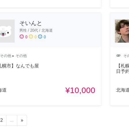
そいんと
男性
/
20代
/
北海道
sentiment_satisfied
sentiment_neutral
sentiment_dissatisfied
0
0
0
attachment
その他
▸ その他
そ
札幌市】なんでも屋
【札幌
日予
¥10,000
海道
北海
2
...
»