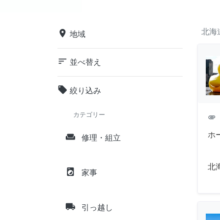
北海
place
地域
sort
並べ替え
local_offer
絞り込み
カテゴリー
attachment
ホ
weekend
修理・組立
北
local_laundry_service
家事
local_shipping
引っ越し