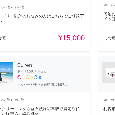
attachment
そ
その他
▸ その他
民泊
テゴリー以外のお悩みの方はこちらでご相談下
イトは
い
¥15,000
海道
北海
Suiren
男性
/
30代
/
北海道
sentiment_satisfied
sentiment_neutral
sentiment_dissatisfied
0
0
0
メッセージ平均返信時間: 3日以上
attachment
その他
▸ その他
そ
石クリーニング◎墓石洗浄◎草取◎剪定◎仏
札幌
・お線香込。誠心誠意