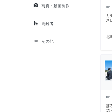
camera_alt
写真・動画制作
attachment
カ
さ
escalator_warning
高齢者
北
attachment
その他
attachment
墓
花