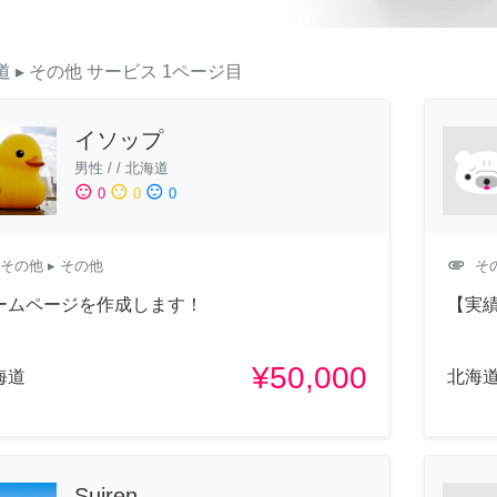
道
▸ その他
サービス
1ページ目
イソップ
男性
/
/
北海道
sentiment_satisfied
sentiment_neutral
sentiment_dissatisfied
0
0
0
attachment
その他
▸ その他
そ
ームページを作成します！
【実
¥50,000
海道
北海
Suiren