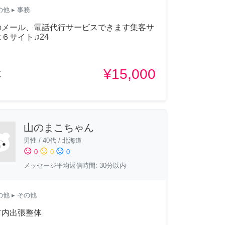
の他
▸ 事務
のメール、電話代行サービスできます集客サ
６サイト♫24
¥15,000
道
山のまこちゃん
男性
/
40代
/
北海道
sentiment_satisfied
sentiment_neutral
sentiment_dissatisfied
0
0
0
メッセージ平均返信時間: 30分以内
の他
▸ その他
市内出張整体