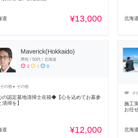
¥13,000
海道
北海
Maverick(Hokkaido)
男性
/
50代
/
北海道
sentiment_satisfied
sentiment_neutral
sentiment_dissatisfied
2
0
0
その他
▸ その他
attachment
そ
心の認定墓地清掃士在籍◆【心を込めてお墓参
と清掃を】
施工実
お任
¥12,000
海道
北海