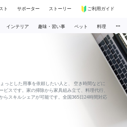
スト
サポーター
ストーリー
ご利用ガイド
more_horiz
インテリア
趣味・習い事
ペット
料理
のちょっとした用事を依頼したい人と、 空き時間などに
ービスです。家の掃除から家具組み立て、料理代行、
らスキルシェアが可能です。全国365日24時間対応