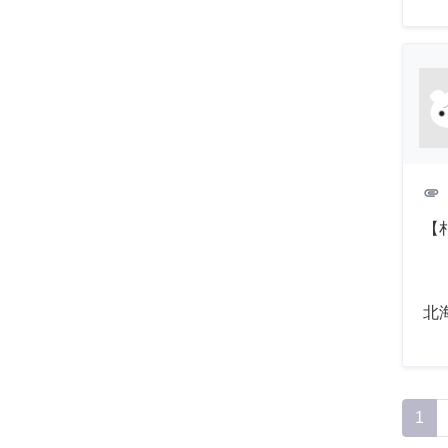
attachment
【
北
1