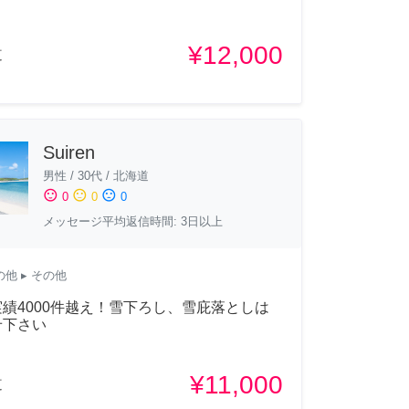
¥12,000
道
Suiren
男性
/
30代
/
北海道
sentiment_satisfied
sentiment_neutral
sentiment_dissatisfied
0
0
0
メッセージ平均返信時間: 3日以上
の他
▸ その他
績4000件越え！雪下ろし、雪庇落としは
せ下さい
¥11,000
道