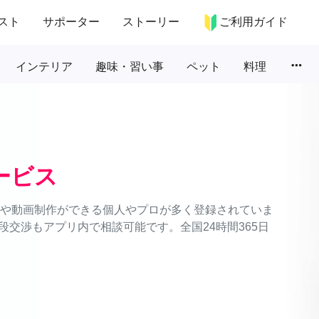
スト
サポーター
ストーリー
ご利用ガイド
more_horiz
インテリア
趣味・習い事
ペット
料理
ービス
撮影や動画制作ができる個人やプロが多く登録されていま
交渉もアプリ内で相談可能です。全国24時間365日