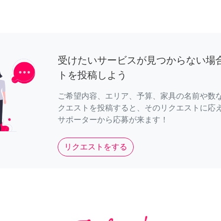
受けたいサービスが見つからない場
トを投稿しよう
ご希望内容、エリア、予算、家具の名前や数
クエストを投稿すると、そのリクエストに応
サポーターから応募が来ます！
リクエストをする