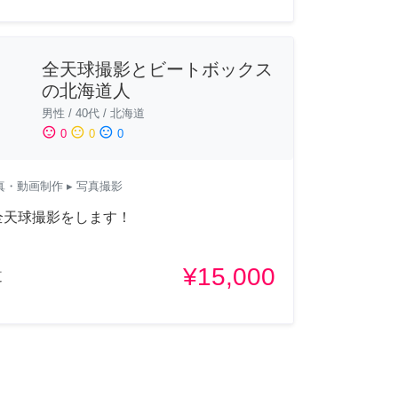
全天球撮影とビートボックス
の北海道人
男性
/
40代
/
北海道
sentiment_satisfied
sentiment_neutral
sentiment_dissatisfied
0
0
0
真・動画制作
▸ 写真撮影
°全天球撮影をします！
¥15,000
道