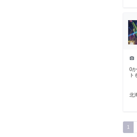
camera_alt
0
ト
北
1