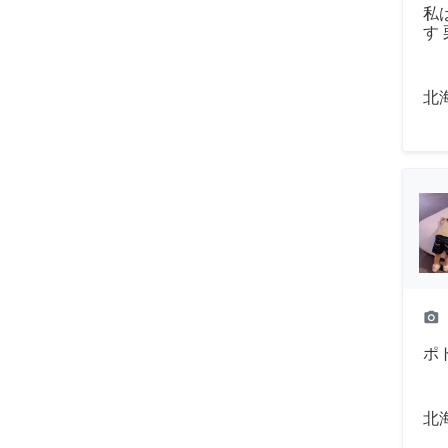
私
す
北
camera_alt
ポ
北