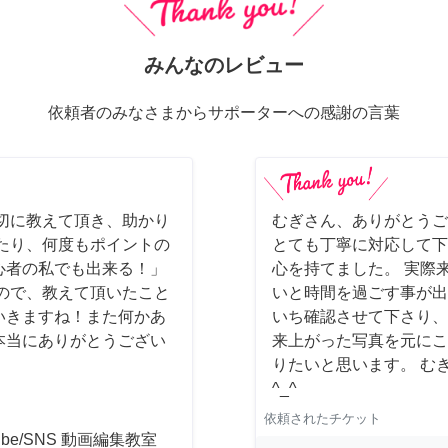
みんなのレビュー
依頼者のみなさまからサポーターへの感謝の言葉
切に教えて頂き、助かり
むぎさん、ありがとうご
たり、何度もポイントの
とても丁寧に対応して下
初心者の私でも出来る！」
心を持てました。 実際
ので、教えて頂いたこと
いと時間を過ごす事が出
いきますね！また何かあ
いち確認させて下さり、
本当にありがとうござい
来上がった写真を元にこ
りたいと思います。 む
^_^
依頼されたチケット
ube/SNS 動画編集教室