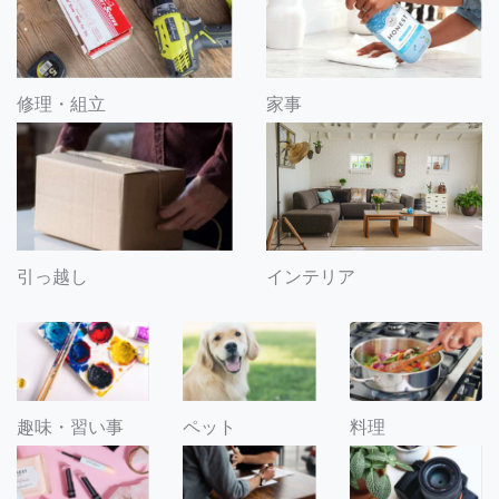
修理・組立
家事
引っ越し
インテリア
趣味・習い事
ペット
料理