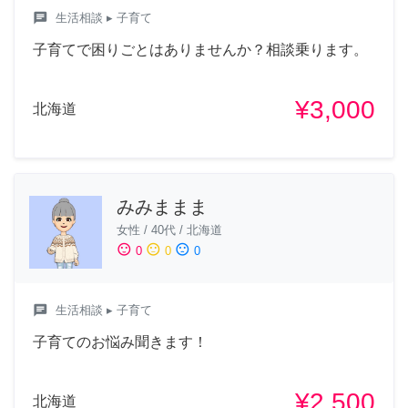
chat
生活相談
▸ 子育て
子育てで困りごとはありませんか？相談乗ります。
¥3,000
北海道
みみままま
女性
/
40代
/
北海道
sentiment_satisfied
sentiment_neutral
sentiment_dissatisfied
0
0
0
chat
生活相談
▸ 子育て
子育てのお悩み聞きます！
¥2,500
北海道