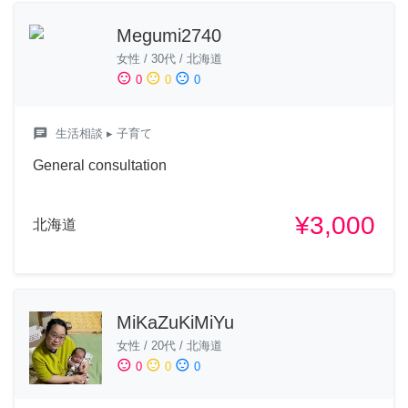
Megumi2740
女性
/
30代
/
北海道
sentiment_satisfied
sentiment_neutral
sentiment_dissatisfied
0
0
0
chat
生活相談
▸ 子育て
General consultation
¥3,000
北海道
MiKaZuKiMiYu
女性
/
20代
/
北海道
sentiment_satisfied
sentiment_neutral
sentiment_dissatisfied
0
0
0