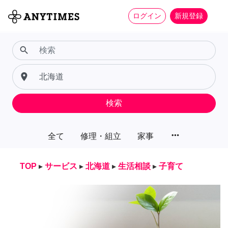
ログイン
新規登録
search
place
検索
more_horiz
全て
修理・組立
家事
TOP
▸
サービス
▸
北海道
▸
生活相談
▸
子育て