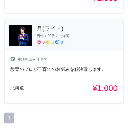
月(ライト)
男性
/
20代
/
北海道
sentiment_satisfied
sentiment_neutral
sentiment_dissatisfied
0
0
0
chat
生活相談
▸ 子育て
教育のプロが子育てのお悩みを解決致します。
¥1,000
北海道
1