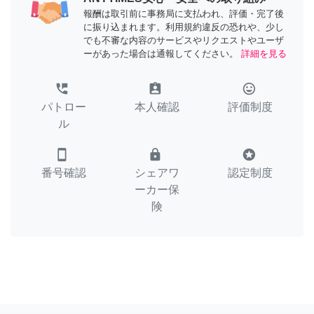
報酬は取引前に事務局に支払われ、評価・完了後
に振り込まれます。利用規約違反の恐れや、少し
でも不審な内容のサービスやリクエストやユーザ
ーがあった場合は通報してください。
詳細を見る
perm_phone_msg
assignment_ind
tag_faces
パトロー
本人確認
評価制度
ル
smartphone
lock
stars
番号確認
シェアワ
認定制度
ーカー保
険