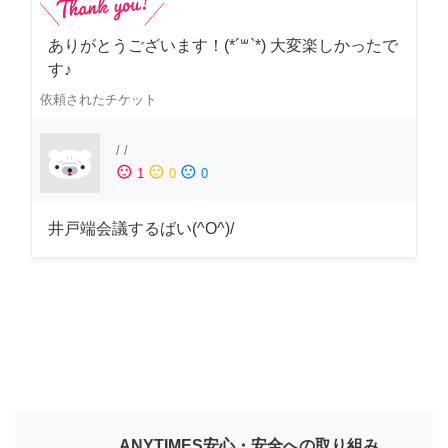
ありがとうございます！(*´꒳`*) 大変楽しかったで
す♪
依頼されたチケット
/
/
sentiment_satisfied
sentiment_neutral
sentiment_dissatisfied
1
0
0
井戸端会議するばい(^O^)/
ANYTIMES安心・安全への取り組み