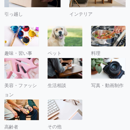
引っ越し
インテリア
趣味・習い事
ペット
料理
美容・ファッシ
生活相談
写真・動画制作
ョン
その他
高齢者