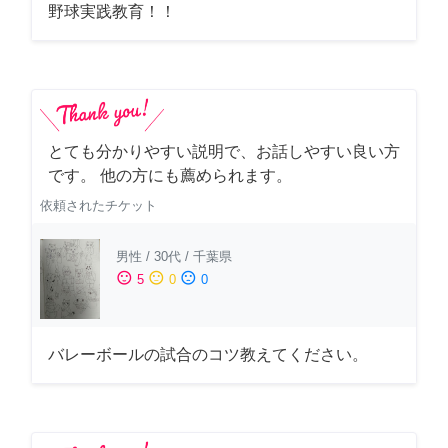
野球実践教育！！
とても分かりやすい説明で、お話しやすい良い方
です。 他の方にも薦められます。
依頼されたチケット
男性
/
30代
/
千葉県
sentiment_satisfied
sentiment_neutral
sentiment_dissatisfied
5
0
0
バレーボールの試合のコツ教えてください。