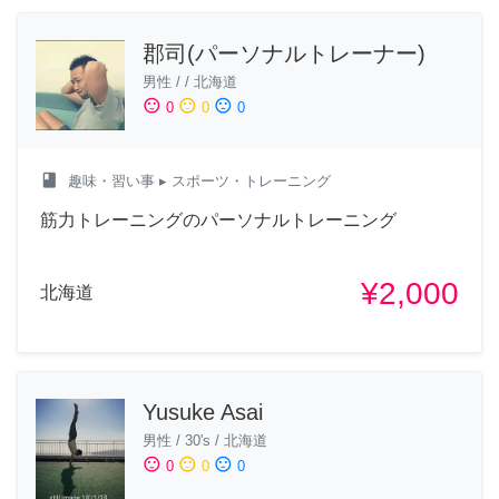
郡司(パーソナルトレーナー)
男性
/
/
北海道
sentiment_satisfied
sentiment_neutral
sentiment_dissatisfied
0
0
0
class
趣味・習い事
▸ スポーツ・トレーニング
筋力トレーニングのパーソナルトレーニング
¥2,000
北海道
Yusuke Asai
男性
/
30's
/
北海道
sentiment_satisfied
sentiment_neutral
sentiment_dissatisfied
0
0
0