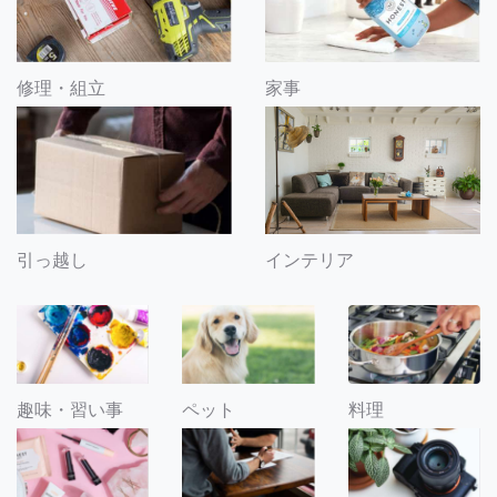
修理・組立
家事
引っ越し
インテリア
趣味・習い事
ペット
料理