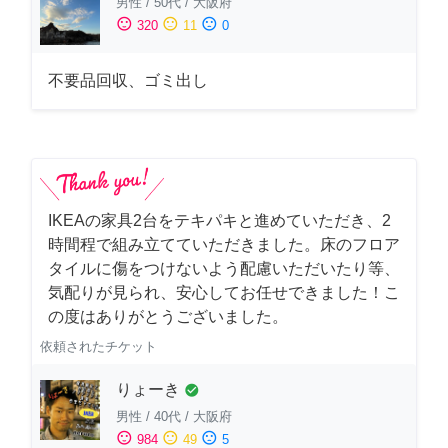
男性
/
50代
/
大阪府
sentiment_satisfied
sentiment_neutral
sentiment_dissatisfied
320
11
0
不要品回収、ゴミ出し
IKEAの家具2台をテキパキと進めていただき、2
時間程で組み立てていただきました。床のフロア
タイルに傷をつけないよう配慮いただいたり等、
気配りが見られ、安心してお任せできました！こ
の度はありがとうございました。
依頼されたチケット
りょーき
check_circle
男性
/
40代
/
大阪府
sentiment_satisfied
sentiment_neutral
sentiment_dissatisfied
984
49
5