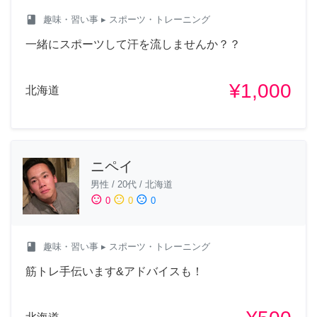
class
趣味・習い事
▸ スポーツ・トレーニング
一緒にスポーツして汗を流しませんか？？
¥1,000
北海道
ニペイ
男性
/
20代
/
北海道
sentiment_satisfied
sentiment_neutral
sentiment_dissatisfied
0
0
0
class
趣味・習い事
▸ スポーツ・トレーニング
筋トレ手伝います&アドバイスも！