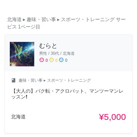
北海道
▸ 趣味・習い事
▸ スポーツ・トレーニング
サー
ビス
1ページ目
むらと
男性
/
30代
/
北海道
sentiment_satisfied
sentiment_neutral
sentiment_dissatisfied
0
0
0
class
趣味・習い事
▸ スポーツ・トレーニング
【大人の】バク転・アクロバット、マンツーマンレ
ッスン❗️
¥5,000
北海道