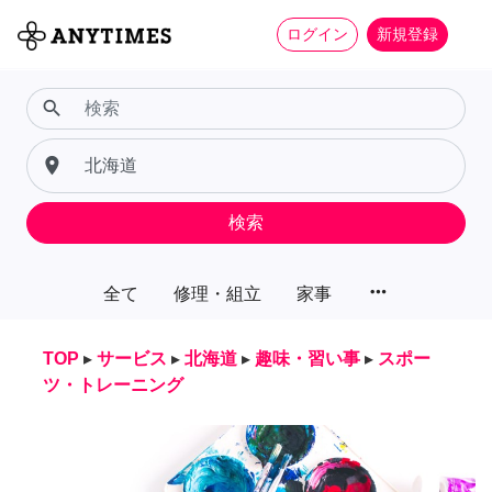
ログイン
新規登録
search
place
検索
more_horiz
全て
修理・組立
家事
TOP
▸
サービス
▸
北海道
▸
趣味・習い事
▸
スポー
ツ・トレーニング