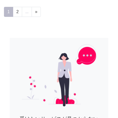
1
2
...
»