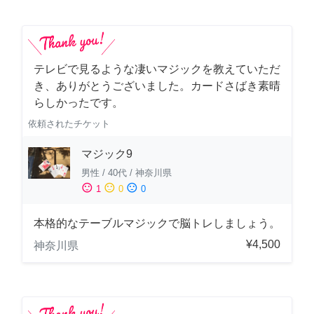
テレビで見るような凄いマジックを教えていただ
き、ありがとうございました。カードさばき素晴
らしかったです。
依頼されたチケット
マジック9
男性
/
40代
/
神奈川県
sentiment_satisfied
sentiment_neutral
sentiment_dissatisfied
1
0
0
本格的なテーブルマジックで脳トレしましょう。
¥4,500
神奈川県