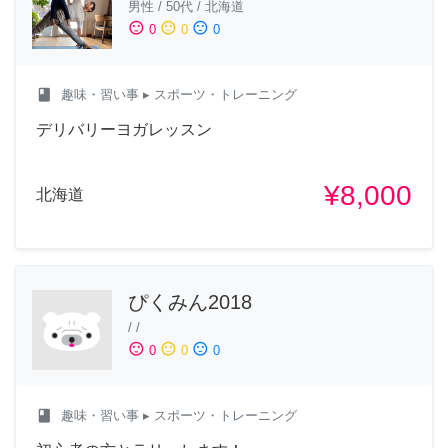
男性
/
50代
/
北海道
sentiment_satisfied
sentiment_neutral
sentiment_dissatisfied
0
0
0
class
趣味・習い事
▸ スポーツ・トレーニング
デリバリーヨガレッスン
¥8,000
北海道
ぴくみん2018
/
/
sentiment_satisfied
sentiment_neutral
sentiment_dissatisfied
0
0
0
class
趣味・習い事
▸ スポーツ・トレーニング