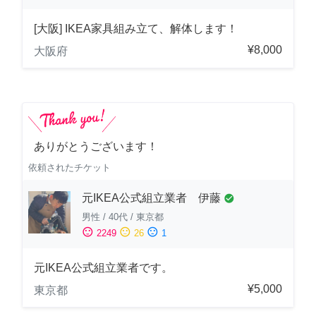
[大阪] IKEA家具組み立て、解体します！
¥8,000
大阪府
ありがとうございます！
依頼されたチケット
元IKEA公式組立業者 伊藤
check_circle
男性
/
40代
/
東京都
sentiment_satisfied
sentiment_neutral
sentiment_dissatisfied
2249
26
1
元IKEA公式組立業者です。
¥5,000
東京都