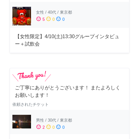
女性
/
40代
/
東京都
sentiment_satisfied
sentiment_neutral
sentiment_dissatisfied
5
0
0
【女性限定】4/10(土)13:30グループインタビュ
ー＋試飲会
ご丁寧にありがとうございます！ またよろしく
お願いします！
依頼されたチケット
男性
/
30代
/
東京都
sentiment_satisfied
sentiment_neutral
sentiment_dissatisfied
2
0
0