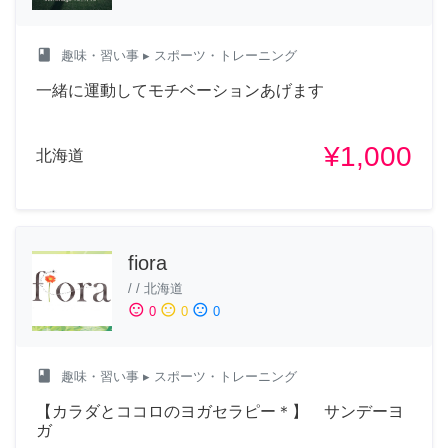
class
趣味・習い事
▸ スポーツ・トレーニング
一緒に運動してモチベーションあげます
¥1,000
北海道
fiora
/
/
北海道
sentiment_satisfied
sentiment_neutral
sentiment_dissatisfied
0
0
0
class
趣味・習い事
▸ スポーツ・トレーニング
【カラダとココロのヨガセラピー＊】 サンデーヨ
ガ