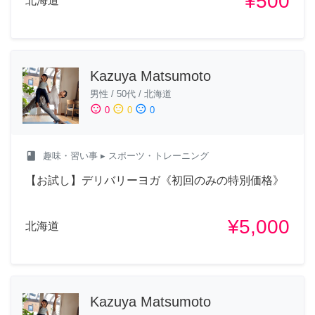
¥500
北海道
Kazuya Matsumoto
男性
/
50代
/
北海道
sentiment_satisfied
sentiment_neutral
sentiment_dissatisfied
0
0
0
class
趣味・習い事
▸ スポーツ・トレーニング
【お試し】デリバリーヨガ《初回のみの特別価格》
¥5,000
北海道
Kazuya Matsumoto