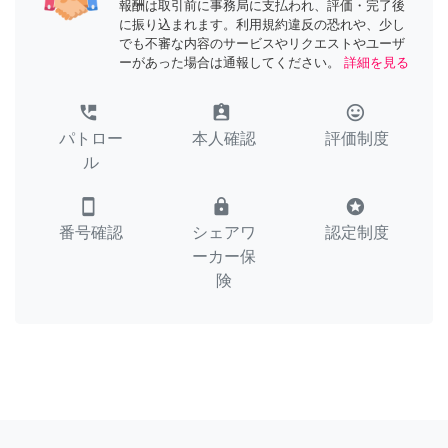
報酬は取引前に事務局に支払われ、評価・完了後
に振り込まれます。利用規約違反の恐れや、少し
でも不審な内容のサービスやリクエストやユーザ
ーがあった場合は通報してください。
詳細を見る
perm_phone_msg
assignment_ind
tag_faces
パトロー
本人確認
評価制度
ル
smartphone
lock
stars
番号確認
シェアワ
認定制度
ーカー保
険