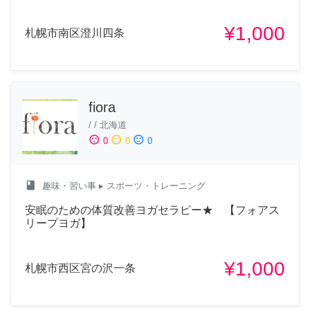
¥1,000
札幌市南区澄川四条
fiora
/
/
北海道
sentiment_satisfied
sentiment_neutral
sentiment_dissatisfied
0
0
0
class
趣味・習い事
▸ スポーツ・トレーニング
安眠のための体質改善ヨガセラピー★ 【フォアス
リープヨガ】
¥1,000
札幌市西区宮の沢一条