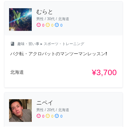
むらと
男性
/
30代
/
北海道
sentiment_satisfied
sentiment_neutral
sentiment_dissatisfied
0
0
0
class
趣味・習い事
▸ スポーツ・トレーニング
バク転・アクロバットのマンツーマンレッスン❗️
¥3,700
北海道
ニペイ
男性
/
20代
/
北海道
sentiment_satisfied
sentiment_neutral
sentiment_dissatisfied
0
0
0