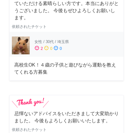
ていただける素晴らしい方です。本当にありがと
うございました。 今後もぜひよろしくお願いし
ます。
依頼されたチケット
女性
/
30代
/
埼玉県
sentiment_satisfied
sentiment_neutral
sentiment_dissatisfied
2
0
0
高校生OK！４歳の子供と遊びながら運動を教え
てくれる方募集
忌憚ないアドバイスをいただきまして大変助かり
ました。 今後もよろしくお願いいたします。
依頼されたチケット