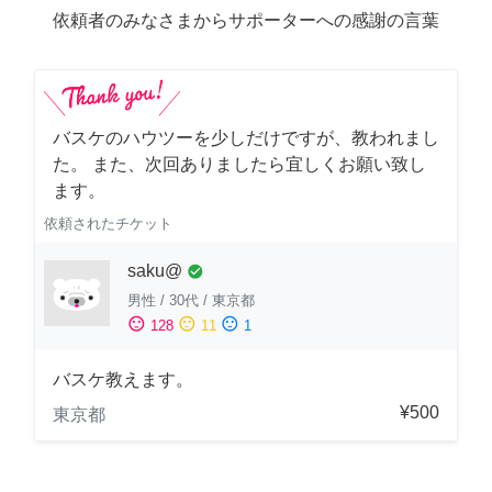
依頼者のみなさまからサポーターへの感謝の言葉
バスケのハウツーを少しだけですが、教われまし
た。 また、次回ありましたら宜しくお願い致し
ます。
依頼されたチケット
saku@
check_circle
男性
/
30代
/
東京都
sentiment_satisfied
sentiment_neutral
sentiment_dissatisfied
128
11
1
バスケ教えます。
¥500
東京都