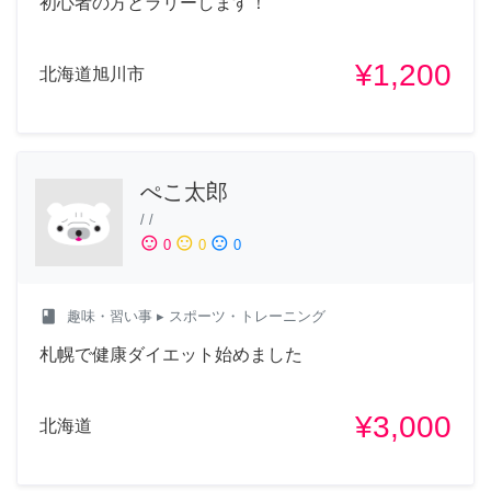
初心者の方とラリーします！
¥1,200
北海道旭川市
ぺこ太郎
/
/
sentiment_satisfied
sentiment_neutral
sentiment_dissatisfied
0
0
0
class
趣味・習い事
▸ スポーツ・トレーニング
札幌で健康ダイエット始めました
¥3,000
北海道