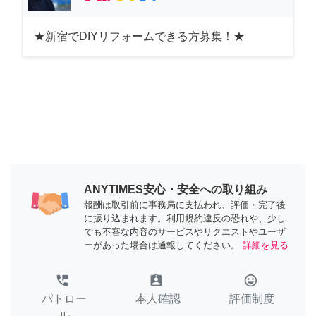
★新宿でDIYリフォームできる方募集！★
ANYTIMES安心・安全への取り組み
報酬は取引前に事務局に支払われ、評価・完了後
に振り込まれます。利用規約違反の恐れや、少し
でも不審な内容のサービスやリクエストやユーザ
ーがあった場合は通報してください。
詳細を見る
perm_phone_msg
assignment_ind
tag_faces
パトロー
本人確認
評価制度
ル