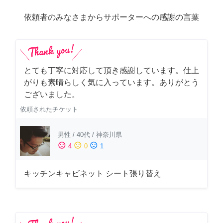
依頼者のみなさまからサポーターへの感謝の言葉
とても丁寧に対応して頂き感謝しています。仕上
がりも素晴らしく気に入っています。ありがとう
ございました。
依頼されたチケット
男性
/
40代
/
神奈川県
sentiment_satisfied
sentiment_neutral
sentiment_dissatisfied
4
0
1
キッチンキャビネット シート張り替え