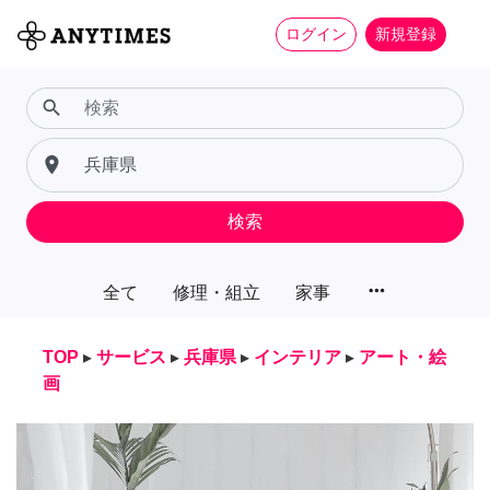
ログイン
新規登録
search
place
検索
more_horiz
全て
修理・組立
家事
TOP
▸
サービス
▸
兵庫県
▸
インテリア
▸
アート・絵
画