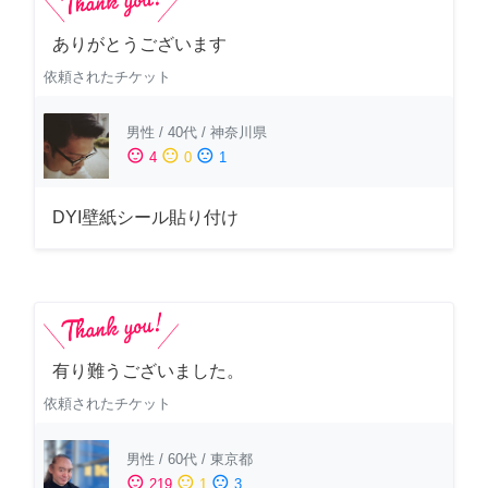
ありがとうございます
依頼されたチケット
男性
/
40代
/
神奈川県
sentiment_satisfied
sentiment_neutral
sentiment_dissatisfied
4
0
1
DYI壁紙シール貼り付け
有り難うございました。
依頼されたチケット
男性
/
60代
/
東京都
sentiment_satisfied
sentiment_neutral
sentiment_dissatisfied
219
1
3