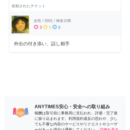
依頼されたチケット
女性
/
50代
/
神奈川県
sentiment_satisfied
sentiment_neutral
sentiment_dissatisfied
3
0
0
外出の付き添い、話し相手
ANYTIMES安心・安全への取り組み
報酬は取引前に事務局に支払われ、評価・完了後
に振り込まれます。利用規約違反の恐れや、少し
でも不審な内容のサービスやリクエストやユーザ
ーがあった場合は通報してください。
詳細を見る