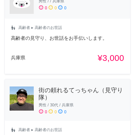
男性
/
/
兵庫県
sentiment_satisfied
sentiment_neutral
sentiment_dissatisfied
0
0
0
escalator_warning
高齢者
▸ 高齢者のお世話
高齢者の見守り、お世話をお手伝いします。
¥3,000
兵庫県
街の頼れるてっちゃん（見守り
隊）
男性
/
30代
/
兵庫県
sentiment_satisfied
sentiment_neutral
sentiment_dissatisfied
0
0
0
escalator_warning
高齢者
▸ 高齢者のお世話