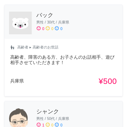
バック
男性
/
30代
/
兵庫県
sentiment_satisfied
sentiment_neutral
sentiment_dissatisfied
0
0
0
escalator_warning
高齢者
▸ 高齢者のお世話
高齢者、障害のある方、お子さんのお話相手、遊び
相手させていただきます！
¥500
兵庫県
シャンク
男性
/
50代
/
兵庫県
sentiment_satisfied
sentiment_neutral
sentiment_dissatisfied
1
0
0