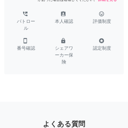
perm_phone_msg
assignment_ind
tag_faces
パトロー
本人確認
評価制度
ル
smartphone
lock
stars
番号確認
シェアワ
認定制度
ーカー保
険
よくある質問