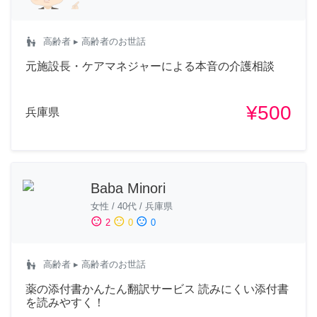
escalator_warning
高齢者
▸ 高齢者のお世話
元施設長・ケアマネジャーによる本音の介護相談
¥500
兵庫県
Baba Minori
女性
/
40代
/
兵庫県
sentiment_satisfied
sentiment_neutral
sentiment_dissatisfied
2
0
0
escalator_warning
高齢者
▸ 高齢者のお世話
薬の添付書かんたん翻訳サービス 読みにくい添付書
を読みやすく！