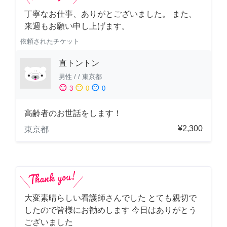
丁寧なお仕事、ありがとございました。 また、
来週もお願い申し上げます。
依頼されたチケット
直トントン
男性
/
/
東京都
sentiment_satisfied
sentiment_neutral
sentiment_dissatisfied
3
0
0
高齢者のお世話をします！
¥2,300
東京都
大変素晴らしい看護師さんでした とても親切で
したので皆様にお勧めします 今日はありがとう
ございました