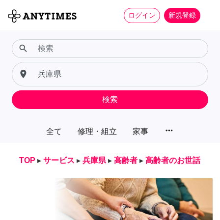
ログイン
新規登録
search
place
検索
more_horiz
全て
修理・組立
家事
TOP
▸
サービス
▸
兵庫県
▸
高齢者
▸
高齢者のお世話