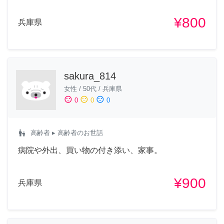
¥800
兵庫県
sakura_814
女性
/
50代
/
兵庫県
sentiment_satisfied
sentiment_neutral
sentiment_dissatisfied
0
0
0
escalator_warning
高齢者
▸ 高齢者のお世話
病院や外出、買い物の付き添い、家事。
¥900
兵庫県