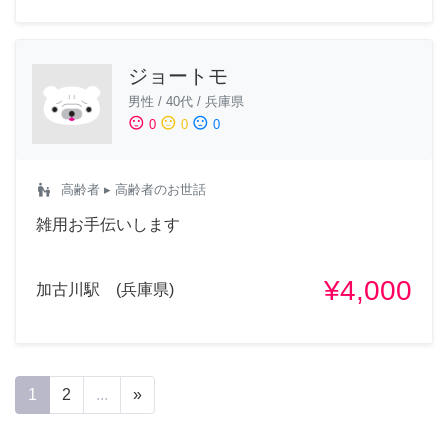
ジョートモ
男性
/
40代
/
兵庫県
sentiment_satisfied
sentiment_neutral
sentiment_dissatisfied
0
0
0
escalator_warning
高齢者
▸ 高齢者のお世話
雑用お手伝いします
¥4,000
加古川駅 (兵庫県)
1
2
...
»