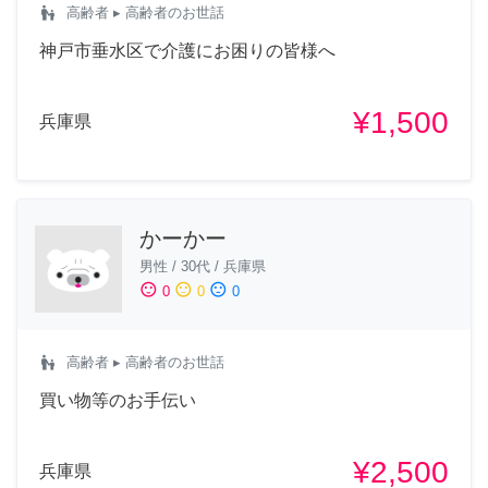
escalator_warning
高齢者
▸ 高齢者のお世話
神戸市垂水区で介護にお困りの皆様へ
¥1,500
兵庫県
かーかー
男性
/
30代
/
兵庫県
sentiment_satisfied
sentiment_neutral
sentiment_dissatisfied
0
0
0
escalator_warning
高齢者
▸ 高齢者のお世話
買い物等のお手伝い
¥2,500
兵庫県