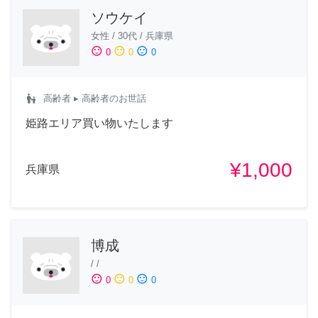
ソウケイ
女性
/
30代
/
兵庫県
sentiment_satisfied
sentiment_neutral
sentiment_dissatisfied
0
0
0
escalator_warning
高齢者
▸ 高齢者のお世話
姫路エリア買い物いたします
¥1,000
兵庫県
博成
/
/
sentiment_satisfied
sentiment_neutral
sentiment_dissatisfied
0
0
0