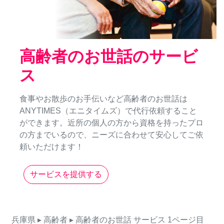
高齢者のお世話のサービ
ス
食事やお散歩のお手伝いなど高齢者のお世話は
ANYTIMES（エニタイムズ）で代行依頼すること
ができます。近所の個人の方から資格を持ったプロ
の方までいるので、ニーズに合わせて安心してご依
頼いただけます！
サービスを提供する
兵庫県
▸ 高齢者
▸ 高齢者のお世話
サービス
1ページ目