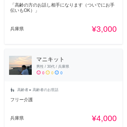
「高齢の方のお話し相手になります（ついでにお手
伝いもOK）」
¥3,000
兵庫県
マニキット
男性
/
30代
/
兵庫県
sentiment_satisfied
sentiment_neutral
sentiment_dissatisfied
0
0
0
escalator_warning
高齢者
▸ 高齢者のお世話
フリー介護
¥4,000
兵庫県