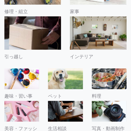
修理・組立
家事
引っ越し
インテリア
趣味・習い事
ペット
料理
美容・ファッシ
生活相談
写真・動画制作