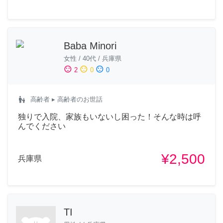
Baba Minori
女性
/
40代
/
兵庫県
sentiment_satisfied
sentiment_neutral
sentiment_dissatisfied
2
0
0
escalator_warning
高齢者
▸ 高齢者のお世話
独りで入院、家族もいないし困った！そんな時は呼
んでください
¥2,500
兵庫県
TI